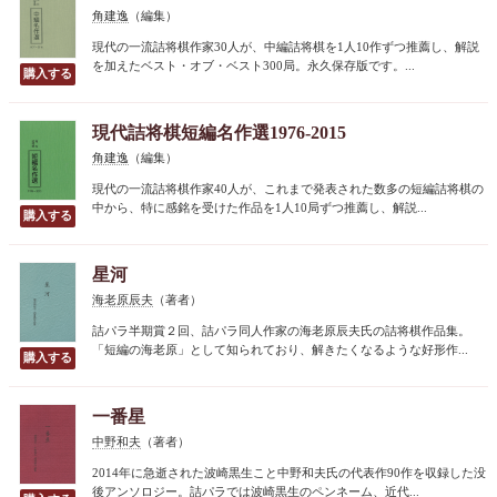
角建逸
（編集）
現代の一流詰将棋作家30人が、中編詰将棋を1人10作ずつ推薦し、解説
を加えたベスト・オブ・ベスト300局。永久保存版です。...
現代詰将棋短編名作選1976-2015
角建逸
（編集）
現代の一流詰将棋作家40人が、これまで発表された数多の短編詰将棋の
中から、特に感銘を受けた作品を1人10局ずつ推薦し、解説...
星河
海老原辰夫
（著者）
詰パラ半期賞２回、詰パラ同人作家の海老原辰夫氏の詰将棋作品集。
「短編の海老原」として知られており、解きたくなるような好形作...
一番星
中野和夫
（著者）
2014年に急逝された波崎黒生こと中野和夫氏の代表作90作を収録した没
後アンソロジー。詰パラでは波崎黒生のペンネーム、近代...