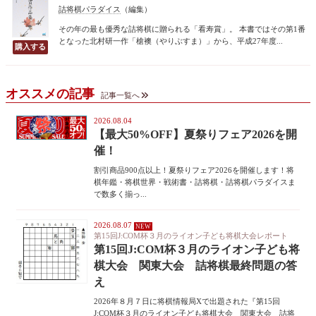
詰将棋パラダイス
（編集）
その年の最も優秀な詰将棋に贈られる「看寿賞」。 本書ではその第1番
となった北村研一作「槍襖（やりぶすま）」から、平成27年度...
オススメの記事
記事一覧へ
2026.08.04
【最大50%OFF】夏祭りフェア2026を開
催！
割引商品900点以上！夏祭りフェア2026を開催します！将
棋年鑑・将棋世界・戦術書・詰将棋・詰将棋パラダイスま
で数多く揃っ...
2026.08.07
第15回J:COM杯３月のライオン子ども将棋大会レポート
第15回J:COM杯３月のライオン子ども将
棋大会 関東大会 詰将棋最終問題の答
え
2026年８月７日に将棋情報局Xで出題された『第15回
J:COM杯３月のライオン子ども将棋大会 関東大会 詰将