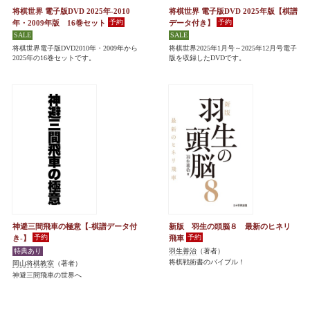
将棋世界 電子版DVD 2025年-2010
将棋世界 電子版DVD 2025年版【棋譜
年・2009年版 16巻セット
データ付き】
将棋世界電子版DVD2010年・2009年から
将棋世界2025年1月号～2025年12月号電子
2025年の16巻セットです。
版を収録したDVDです。
神避三間飛車の極意【-棋譜データ付
新版 羽生の頭脳８ 最新のヒネリ
き-】
飛車
羽生善治
（著者）
将棋戦術書のバイブル！
岡山将棋教室
（著者）
神避三間飛車の世界へ