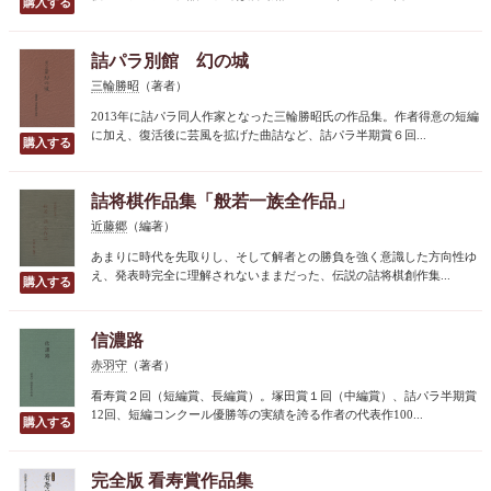
詰パラ別館 幻の城
三輪勝昭
（著者）
2013年に詰パラ同人作家となった三輪勝昭氏の作品集。作者得意の短編
に加え、復活後に芸風を拡げた曲詰など、詰パラ半期賞６回...
詰将棋作品集「般若一族全作品」
近藤郷
（編著）
あまりに時代を先取りし、そして解者との勝負を強く意識した方向性ゆ
え、発表時完全に理解されないままだった、伝説の詰将棋創作集...
信濃路
赤羽守
（著者）
看寿賞２回（短編賞、長編賞）。塚田賞１回（中編賞）、詰パラ半期賞
12回、短編コンクール優勝等の実績を誇る作者の代表作100...
完全版 看寿賞作品集