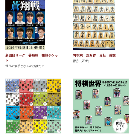
新四段リーグ 蒼翔戦 観戦チケッ
将棋駒 燈月作 赤柾 錦旗
ト
燈月
（著者）
世代の旗手となるのは誰だ？