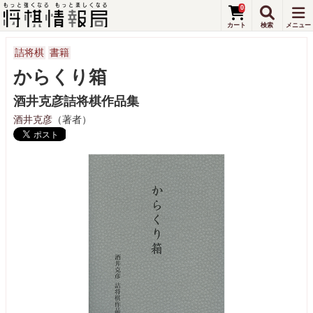
0
詰将棋
書籍
からくり箱
酒井克彦詰将棋作品集
酒井克彦
（著者）