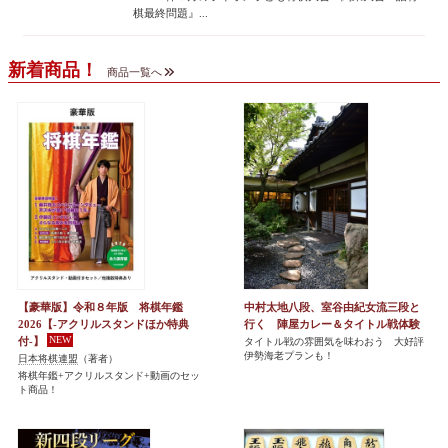
棋最終問題』...
新着商品！
商品一覧へ
【豪華版】令和８年版 将棋年鑑
中村太地八段、室谷由紀女流三段と
2026【-アクリルスタンドほか特典
行く 陣屋カレー＆タイトル戦体験
付-】
タイトル戦の雰囲気を味わおう 大好評
伊勢海老プランも！
日本将棋連盟
（著者）
将棋年鑑+アクリルスタンド+動画のセッ
ト商品！