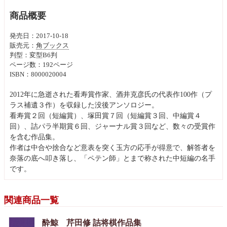
商品概要
発売日：2017-10-18
販売元：
角ブックス
判型：変型B6判
ページ数：192ページ
ISBN：8000020004
2012年に急逝された看寿賞作家、酒井克彦氏の代表作100作（プ
ラス補遺３作）を収録した没後アンソロジー。
看寿賞２回（短編賞）、塚田賞７回（短編賞３回、中編賞４
回）、詰パラ半期賞６回、ジャーナル賞３回など、数々の受賞作
を含む作品集。
作者は中合や捨合など意表を突く玉方の応手が得意で、解答者を
奈落の底へ叩き落し、「ペテン師」とまで称された中短編の名手
です。
関連商品一覧
酔鯨 芹田修 詰将棋作品集