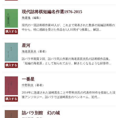
現代詰将棋短編名作選1976-2015
角建逸
（編集）
現代の一流詰将棋作家40人が、これまで発表された数多の短編詰将棋の
中から、特に感銘を受けた作品を1人10局ずつ推薦し、解説...
星河
海老原辰夫
（著者）
詰パラ半期賞２回、詰パラ同人作家の海老原辰夫氏の詰将棋作品集。
「短編の海老原」として知られており、解きたくなるような好形作...
一番星
中野和夫
（著者）
2014年に急逝された波崎黒生こと中野和夫氏の代表作90作を収録した没
後アンソロジー。詰パラでは波崎黒生のペンネーム、近代...
詰パラ別館 幻の城