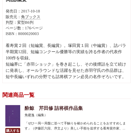
発売日：2017-10-18
販売元：
角ブックス
判型：変型B6判
ページ数：176ページ
ISBN：8000020003
看寿賞２回（短編賞、長編賞）。塚田賞１回（中編賞）、詰パラ
半期賞12回、短編コンクール優勝等の実績を誇る作者の代表作
100作を収録。
短編界に「赤羽ショック」を巻き起こし、その後煙詰を立て続け
に発表し、オールラウンドな活躍を見せた赤羽守氏の作品群は、
短中長編いずれの分野でも詰将棋ファン必見の名作ぞろいです。
関連商品一覧
酔鯨 芹田修 詰将棋作品集
角建逸
（編集）
「ぜひ一局一局盤に並べて手触りを確かめられることをおすすめしま
す」（伊藤匠六段、序文より）美しい手順を追求する看寿賞作家、...