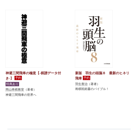
神避三間飛車の極意【-棋譜データ付
新版 羽生の頭脳８ 最新のヒネリ
き-】
飛車
羽生善治
（著者）
将棋戦術書のバイブル！
岡山将棋教室
（著者）
神避三間飛車の世界へ