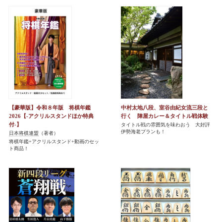
【豪華版】令和８年版 将棋年鑑
中村太地八段、室谷由紀女流三段と
2026【-アクリルスタンドほか特典
行く 陣屋カレー＆タイトル戦体験
付-】
タイトル戦の雰囲気を味わおう 大好評
伊勢海老プランも！
日本将棋連盟
（著者）
将棋年鑑+アクリルスタンド+動画のセッ
ト商品！