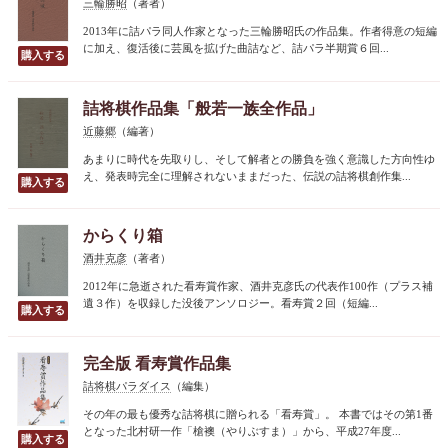
三輪勝昭
（著者）
2013年に詰パラ同人作家となった三輪勝昭氏の作品集。作者得意の短編
に加え、復活後に芸風を拡げた曲詰など、詰パラ半期賞６回...
詰将棋作品集「般若一族全作品」
近藤郷
（編著）
あまりに時代を先取りし、そして解者との勝負を強く意識した方向性ゆ
え、発表時完全に理解されないままだった、伝説の詰将棋創作集...
からくり箱
酒井克彦
（著者）
2012年に急逝された看寿賞作家、酒井克彦氏の代表作100作（プラス補
遺３作）を収録した没後アンソロジー。看寿賞２回（短編...
完全版 看寿賞作品集
詰将棋パラダイス
（編集）
その年の最も優秀な詰将棋に贈られる「看寿賞」。 本書ではその第1番
となった北村研一作「槍襖（やりぶすま）」から、平成27年度...