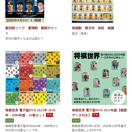
新四段リーグ 蒼翔戦 観戦チケッ
将棋駒 燈月作 赤柾 錦旗
ト
燈月
（著者）
世代の旗手となるのは誰だ？
将棋世界 電子版DVD 2025年-2010
将棋世界 電子版DVD 2025年版【棋譜
年・2009年版 16巻セット
データ付き】
将棋世界電子版DVD2010年・2009年から
将棋世界2025年1月号～2025年12月号電子
2025年の16巻セットです。
版を収録したDVDです。