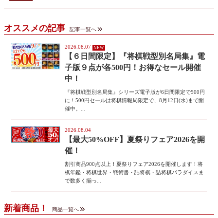
オススメの記事
記事一覧へ
2026.08.07
【６日間限定】『将棋戦型別名局集』電
子版９点が各500円！お得なセール開催
中！
『将棋戦型別名局集』シリーズ電子版が6日間限定で500円
に！500円セールは将棋情報局限定で、8月12日(水)まで開
催中。...
2026.08.04
【最大50%OFF】夏祭りフェア2026を開
催！
割引商品900点以上！夏祭りフェア2026を開催します！将
棋年鑑・将棋世界・戦術書・詰将棋・詰将棋パラダイスま
で数多く揃っ...
新着商品！
商品一覧へ