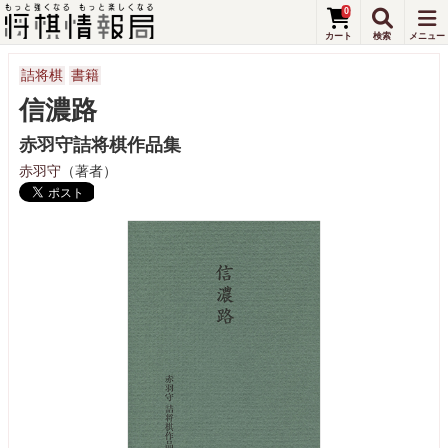
0
詰将棋
書籍
信濃路
赤羽守詰将棋作品集
赤羽守
（著者）