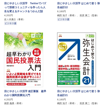
目にやさしい大活字 Twitterでバズ
目にやさしい大活字 はじめて使う 弥
って技術コミュニティを作ったら人
生会計22
生を変えるチャンスをつかんだ話
6,160円
嶋田 知子
（著者）、
前原 東二
（監修）
4,202円
ビジネス書
佐々木康介
（著者）
ビジネス書
目にやさしい大活字 改訂新版 超早
目にやさしい大活字 はじめて使う 弥
わかり国民投票法入門
生会計21
4,202円
6,160円
南部 義典
（著者）
嶋田 知子
（著者）、
前原 東二
（監修）