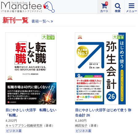
0
新刊一覧
書籍一覧へ
目にやさしい大活字 転職しない
目にやさしい大活字 はじめて使う 弥
「転職」
生会計 26
4,202円
6,160円
キャリアプラン戦略研究所
（著者）
嶋田知子
（著者）
ビジネス書
ビジネス書