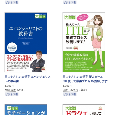
ビジネス書
ビジネス書
目にやさしい大活字 エバンジェリス
目にやさしい大活字 新人ガール
トの教科書
ITIL使って業務プロセス改善します!
4,202円
4,202円
西脇 資哲
（著者）
沢渡 あまね
（著者）
ビジネス書
ビジネス書