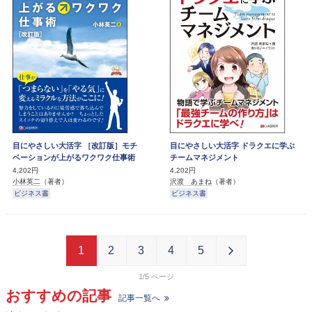
目にやさしい大活字 ［改訂版］モチ
目にやさしい大活字 ドラクエに学ぶ
ベーションが上がるワクワク仕事術
チームマネジメント
4,202円
4,202円
小林英二
（著者）
沢渡 あまね
（著者）
ビジネス書
ビジネス書
1
2
3
4
5
1/5
おすすめの記事
記事一覧へ