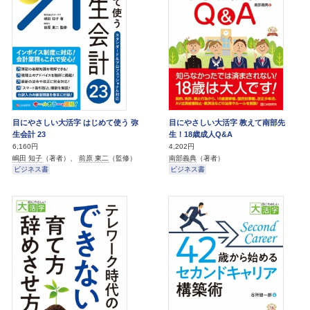
目にやさしい大活字 はじめて使う 弥
目にやさしい大活字 教えて南部先
生会計 23
生！18歳成人Q&A
6,160円
4,202円
嶋田 知子
（著者）、
前原 東二
（監修）
南部義典
（著者）
ビジネス書
ビジネス書