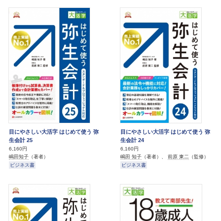
目にやさしい大活字 はじめて使う 弥
目にやさしい大活字 はじめて使う 弥
生会計 25
生会計 24
6,160円
6,160円
嶋田知子
（著者）
嶋田 知子
（著者）、
前原 東二
（監修）
ビジネス書
ビジネス書