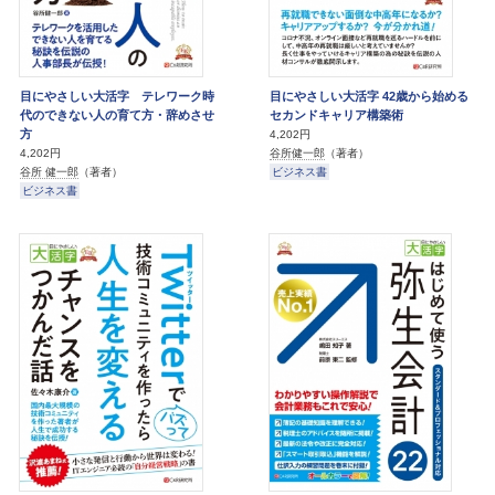
目にやさしい大活字 テレワーク時
目にやさしい大活字 42歳から始める
代のできない人の育て方・辞めさせ
セカンドキャリア構築術
方
4,202円
谷所健一郎
（著者）
4,202円
ビジネス書
谷所 健一郎
（著者）
ビジネス書