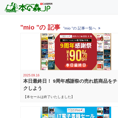
"mio "の 記事
"mio "の 記事一覧へ
2025.09.16
本日最終日！ 9周年感謝祭の売れ筋商品をチ
クしよう
【本セールは終了いたしました】