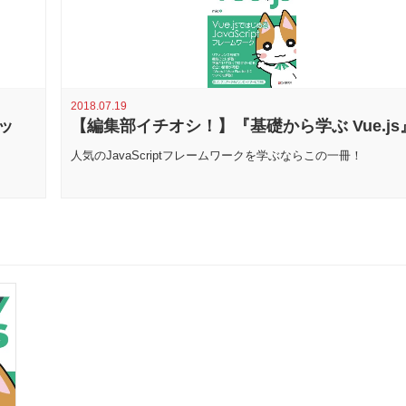
2018.07.19
ナッ
【編集部イチオシ！】『基礎から学ぶ Vue.js
人気のJavaScriptフレームワークを学ぶならこの一冊！