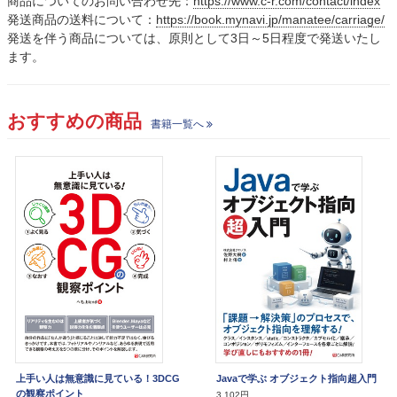
商品についてのお問い合わせ先：
https://www.c-r.com/contact/index
発送商品の送料について：
https://book.mynavi.jp/manatee/carriage/
発送を伴う商品については、原則として3日～5日程度で発送いたし
ます。
おすすめの商品
書籍一覧へ
上手い人は無意識に見ている！3DCG
Javaで学ぶ オブジェクト指向超入門
の観察ポイント
3,102円