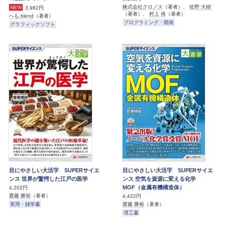
株式会社クロノス
（著者）、
佐野 大樹
NEW
3,982円
（著者）、
村上 侑
（著者）
へも.blend
（著者）
プログラミング・開発
グラフィックソフト
目にやさしい大活字 SUPERサイエ
目にやさしい大活字 SUPERサイエ
ンス 世界が驚愕した江戸の医学
ンス 空気を資源に変える化学
MOF（金属有機構造体）
4,202円
齋藤 勝裕
（著者）
4,422円
実用・雑学書
齋藤 勝裕
（著者）
理工書