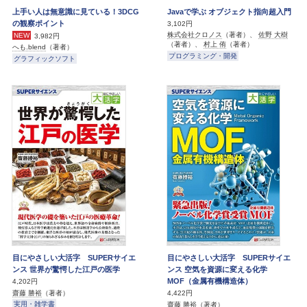
上手い人は無意識に見ている！3DCG
Javaで学ぶ オブジェクト指向超入門
の観察ポイント
3,102円
株式会社クロノス
（著者）、
佐野 大樹
NEW
3,982円
（著者）、
村上 侑
（著者）
へも.blend
（著者）
プログラミング・開発
グラフィックソフト
目にやさしい大活字 SUPERサイエ
目にやさしい大活字 SUPERサイエ
ンス 世界が驚愕した江戸の医学
ンス 空気を資源に変える化学
MOF（金属有機構造体）
4,202円
齋藤 勝裕
（著者）
4,422円
実用・雑学書
齋藤 勝裕
（著者）