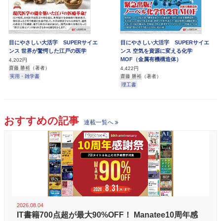
目にやさしい大活字 SUPERサイエ
目にやさしい大活字 SUPERサイエ
ンス 世界が驚愕した江戸の医学
ンス 空気を資源に変える化学
MOF（金属有機構造体）
4,202円
齋藤 勝裕
（著者）
4,422円
実用・雑学書
齋藤 勝裕
（著者）
理工書
おすすめの記事
連載一覧へ
2026.08.04
IT書籍700点超が最大90%OFF！ Manatee10周年感