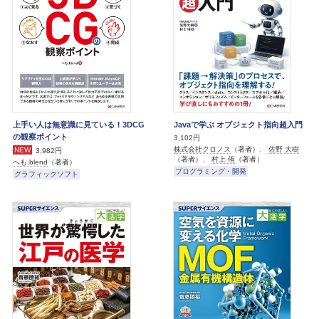
上手い人は無意識に見ている！3DCG
Javaで学ぶ オブジェクト指向超入門
の観察ポイント
3,102円
株式会社クロノス
（著者）、
佐野 大樹
NEW
3,982円
（著者）、
村上 侑
（著者）
へも.blend
（著者）
プログラミング・開発
グラフィックソフト