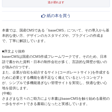
送が遅れます
紙の本を買う
本書では、国産CMSである「baseCMS」について、その導入から基
本的な使い方、デザインのカスタマイズや、プラグインの作成ま
で、丁寧に解説しています。
■序文より抜粋
baserCMSは国産のCMS作成フレームワークです。そのため、日本
語で書かれた資料・日本の制作会社が多く、言語的な障壁が低いの
が強みの1つです。
また、企業が自社を紹介するサイト(コーポレートサイト)を作成する
ために必要とする機能を過不足なく備えているというコンセプト
が、シンプルで多機能過ぎない管理サイトを実現し、快適な使い心
地を提供します。
(中略)
さまざまな方々のご助力により本書はbaserCMSを触り始める最初の
一歩をサポートできる書籍になったと実感しています。