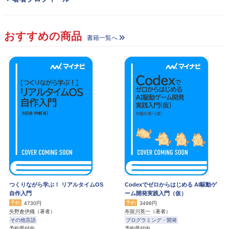
おすすめの商品
書籍一覧へ
つくりながら学ぶ！ リアルタイムOS
Codexでゼロからはじめる AI駆動ゲ
自作入門
ーム開発実践入門（仮）
予約
予約
4730円
3498円
矢野倉伊織
（著者）
布留川英一
（著者）
その他言語
プログラミング・開発
予約受付中
予約受付中