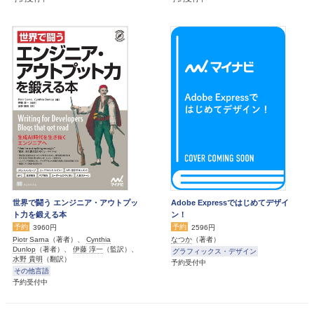
世界で闘う エンジニア・アウトプッ
Adobe Expressではじめてデザイ
ト力を鍛える本
ン！
予約
予約
3960円
2596円
Piotr Sarna
（著者）、
Cynthia
なつか
（著者）
Dunlop
（著者）、
伊藤 淳一
（監訳）、
グラフィックス・デザイン
水野 貴明
（翻訳）
予約受付中
その他言語
予約受付中