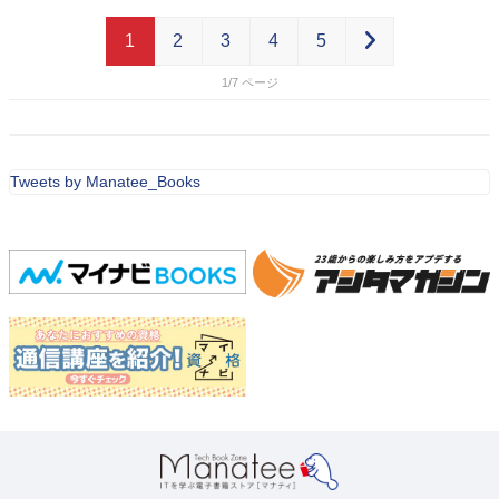
1
2
3
4
5
1/7
Tweets by Manatee_Books