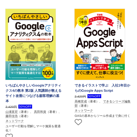
いちばんやさしいGoogleアナリティ
できるイラストで学ぶ 入社1年目か
クス4の教本 第2版 人気講師が教える
らのGoogle Apps Script
サイト改善につなげる顧客理解の基
50%OFF
2,420円
本
高橋宣成
（著者）、
できるシリーズ編集
部
（著者）
50%OFF
2,420円
ネットワーク
山浦直宏
（著者）、
高田和資
（著者）、
GASの基本からツール作成まで身に付く
藤田佳浩
（著者）
ネットワーク
ユーザー行動を理解しマーケ施策を最適
化！