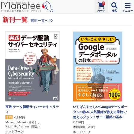
0
新刊一覧
書籍一覧へ
実践 データ駆動サイバーセキュリテ
いちばんやさしいGoogleデータポー
ィ
タルの教本 人気講師が教える業務で
使えるダッシュボード構築の基本
予約
4,180円
2,420円
Mariano Mattei
（著者）、
Kazuhiko Yagami
（翻訳）
木田和廣
（著者）
ネットワーク
ネットワーク