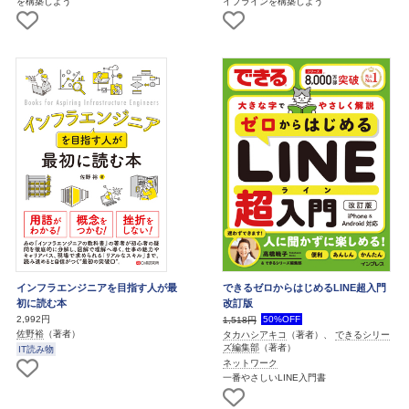
を構築しよう
イプラインを構築しよう
インフラエンジニアを目指す人が最
できるゼロからはじめるLINE超入門
初に読む本
改訂版
2,992円
50%OFF
1,518円
佐野裕
（著者）
タカハシアキコ
（著者）、
できるシリー
ズ編集部
（著者）
IT読み物
ネットワーク
一番やさしいLINE入門書