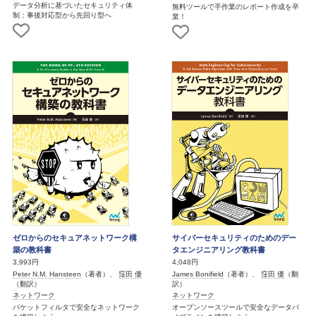
データ分析に基づいたセキュリティ体
無料ツールで手作業のレポート作成を卒
制：事後対応型から先回り型へ
業！
ゼロからのセキュアネットワーク構
サイバーセキュリティのためのデー
築の教科書
タエンジニアリング教科書
3,993円
4,048円
Peter N.M. Hansteen
（著者）、
窪田 優
James Bonifield
（著者）、
窪田 優
（翻
（翻訳）
訳）
ネットワーク
ネットワーク
パケットフィルタで安全なネットワーク
オープンソースツールで安全なデータパ