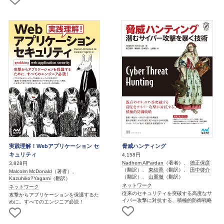
実践理解！Webアプリケーション セ
脅威ハンティング
キュリティ
4,158円
Nadhem AlFardan
（著者）、
徳正保彦
3,828円
（翻訳）、
東結香
（翻訳）、
田中啓介
Malcolm McDonald
（著者）、
（翻訳）、
山重徹
（翻訳）
Kazuhiko?Yagami
（翻訳）
ネットワーク
ネットワーク
従来のセキュリティを突破する高度なサ
攻撃からアプリケーションを保護するた
イバー攻撃に対抗する、積極的防御戦略
めに。すべてのエンジニア必読！