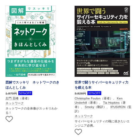
図解でスッキリ ネットワークのき
世界で闘うサイバーセキュリティ力
ほんとしくみ
を鍛える本
50%OFF
30%OFF
1,870円
3,828円
左門 至峰
（著者）
Christophe Foulon
（著者）、
Ken
Underhill
（著者）、
Tia Hopkins
（著
ネットワーク
者）、
Smoky
（翻訳）、
IPUSIRON
（監
ネットワークの全体像がスッキリわか
訳）
る！
ネットワーク
サイバーセキュリティの職に就きたいエ
ンジニア必携。