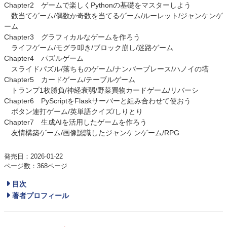
Chapter2 ゲームで楽しくPythonの基礎をマスターしよう
数当てゲーム/偶数か奇数を当てるゲーム/ルーレット/ジャンケンゲ
ーム
Chapter3 グラフィカルなゲームを作ろう
ライフゲーム/モグラ叩き/ブロック崩し/迷路ゲーム
Chapter4 パズルゲーム
スライドパズル/落ちものゲーム/ナンバープレース/ハノイの塔
Chapter5 カードゲーム/テーブルゲーム
トランプ1枚勝負/神経衰弱/野菜買物カードゲーム/リバーシ
Chapter6 PyScriptをFlaskサーバーと組み合わせて使おう
ボタン連打ゲーム/英単語クイズ/しりとり
Chapter7 生成AIを活用したゲームを作ろう
友情構築ゲーム/画像認識したジャンケンゲーム/RPG
発売日：2026-01-22
ページ数：368ページ
目次
著者プロフィール