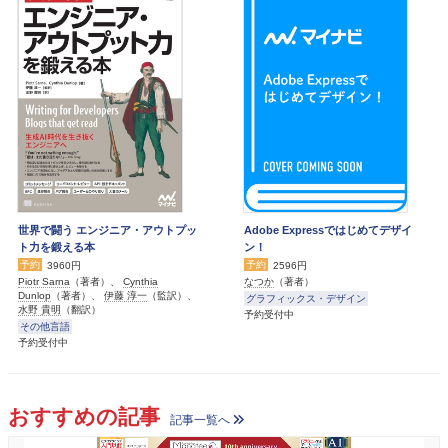
世界で闘う エンジニア・アウトプッ
Adobe Expressではじめてデザイ
ト力を鍛える本
ン！
予約
予約
3960円
2596円
Piotr Sarna
（著者）、
Cynthia
なつか
（著者）
Dunlop
（著者）、
伊藤 淳一
（監訳）、
グラフィックス・デザイン
水野 貴明
（翻訳）
予約受付中
その他言語
予約受付中
おすすめの記事
記事一覧へ