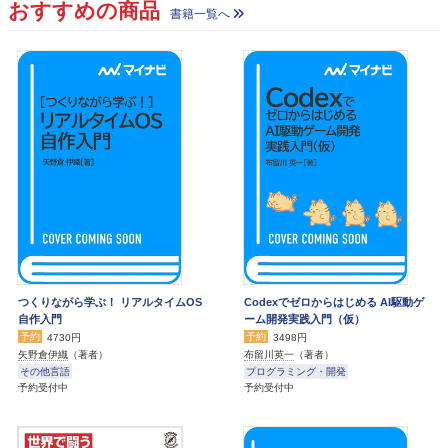
おすすめの商品
書籍一覧へ
つくりながら学ぶ！ リアルタイムOS
Codexでゼロからはじめる AI駆動ゲ
自作入門
ーム開発実践入門（仮）
予約
予約
4730円
3498円
矢野倉伊織
（著者）
布留川英一
（著者）
その他言語
プログラミング・開発
予約受付中
予約受付中