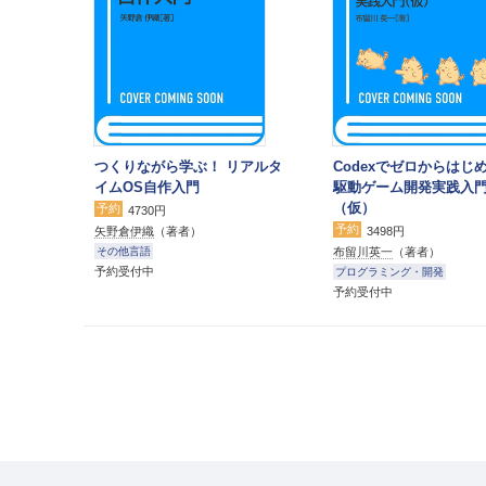
つくりながら学ぶ！ リアルタ
Codexでゼロからはじめ
イムOS自作入門
駆動ゲーム開発実践入
（仮）
予約
4730円
予約
矢野倉伊織
（著者）
3498円
布留川英一
（著者）
その他言語
予約受付中
プログラミング・開発
予約受付中