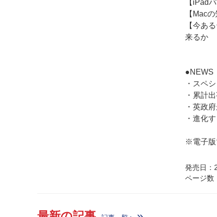
【iPa
【Mac
【今ある
来るか
●NEWS
・スペシ
・累計出荷
・英政府
・進化す
※電子版
発売日：20
ページ数：
最新の記事