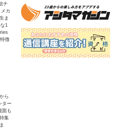
通信チ
、メカ
生ま
な1
ies
」の特徴
回から
ンター
能面も
本特集
ま