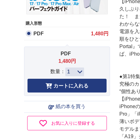
【iPho
久しぶり
た！ ま
購入形態
わからな
電源を入
PDF
1,480円
順をひと
Porta
PDF
ば、iP
1,480円
数量：
●第1特
究極のカ
“個性あ
【iPhon
iPhone
紙の本を買う
Pro」「
薄いボデ
お気に入りに登録する
モデルま
「A19