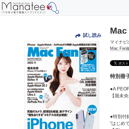
Mac
試し読み
マイナビ
Mac Fa
特別冊子
●A PEO
【堀未央
●特別付
“はじめ