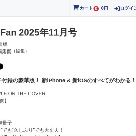
カート
0
ログイ
円
0
 Fan 2025年11月号
出版
n編集部
（編集）
付録の豪華版！ 新iPhone & 新iOSのすべてがわかる
PLE ON THE COVER
奈】
録冊子
て”でも“久しぶり”でも大丈夫！