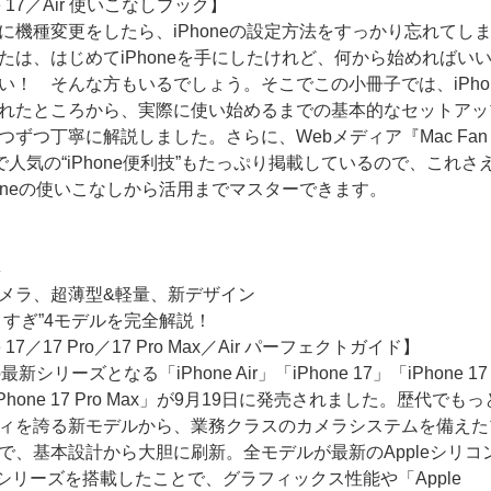
ne 17／Air 使いこなしブック】
に機種変更をしたら、iPhoneの設定方法をすっかり忘れてし
たは、はじめてiPhoneを手にしたけれど、何から始めればい
い！ そんな方もいるでしょう。そこでこの小冊子では、iPho
れたところから、実際に使い始めるまでの基本的なセットアッ
つずつ丁寧に解説しました。さらに、Webメディア『Mac Fan
l』で人気の“iPhone便利技”もたっぷり掲載しているので、これさ
honeの使いこなしから活用までマスターできます。
集
メラ、超薄型&軽量、新デザイン
りすぎ”4モデルを完全解説！
e 17／17 Pro／17 Pro Max／Air パーフェクトガイド】
の最新シリーズとなる「iPhone Air」「iPhone 17」「iPhone 17
iPhone 17 Pro Max」が9月19日に発売されました。歴代でも
ィを誇る新モデルから、業務クラスのカメラシステムを備えた
で、基本設計から大胆に刷新。全モデルが最新のAppleシリコ
」シリーズを搭載したことで、グラフィックス性能や「Apple