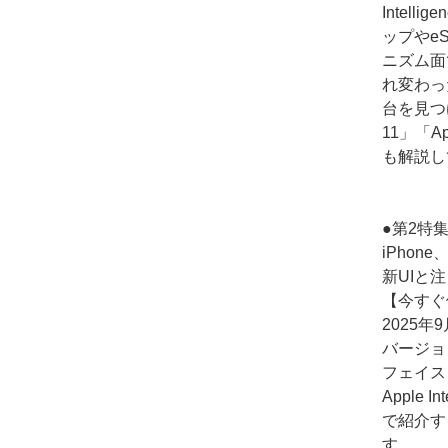
Intel
ップやe
ニズム面
れ変わっ
台を見つけ
11」「App
も解説し
●第2特
iPhone
新UIと
【今すぐ体
2025
バージョ
フェイス
Apple
で紹介す
す。