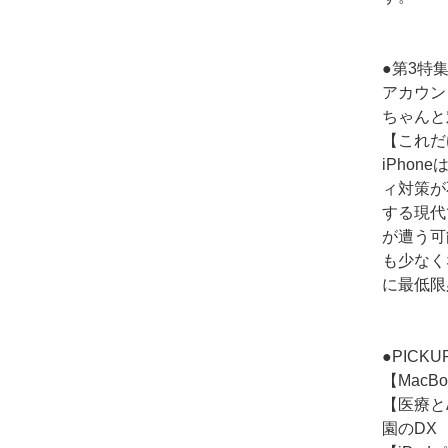
●第3特
アカウン
ちゃんと
【これだ
iPho
ィ対策が
する現代
が遭う可
も少なく
に最低限
●PICKU
【Mac
【医療と
園のDX