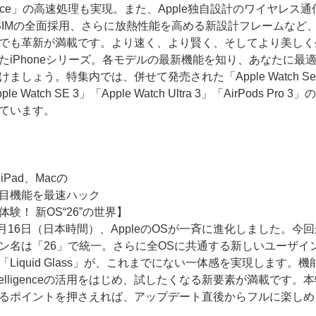
ligence」の高速処理も実現。また、Apple独自設計のワイヤレス
SIMの全面採用、さらに放熱性能を高める新設計フレームなど
でも革新が満載です。より速く、より賢く、そしてより美しく
たiPhoneシリーズ。各モデルの最新機能を知り、あなたに最適
ましょう。特集内では、併せて発売された「Apple Watch Ser
le Watch SE 3」「Apple Watch Ultra 3」「AirPods Pro 3
ています。
集
、iPad、Macの
注目機能を最速ハック
験！ 新OS“26”の世界】
年9月16日（日本時間）、AppleのOSが一斉に進化しました。今
ン名は「26」で統一。さらに全OSに共通する新しいユーザイ
「Liquid Glass」が、これまでにない一体感を実現します。機
 Intelligenceの活用をはじめ、試したくなる新要素が満載です。
るポイントを押さえれば、アップデート直後からフルに楽しめ