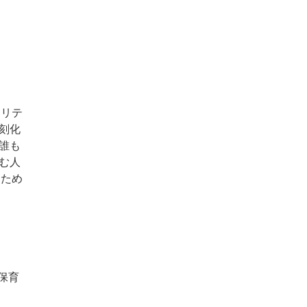
ュリテ
刻化
誰も
む人
るため
保育