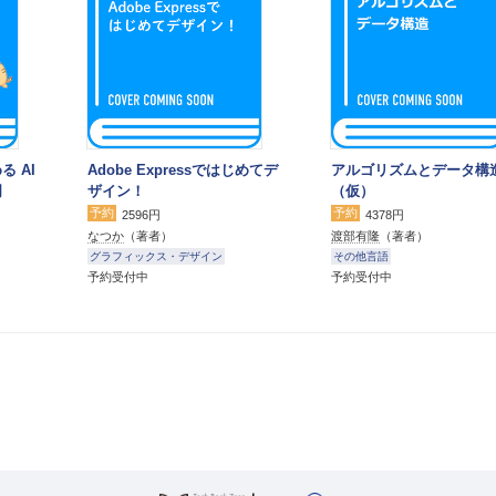
る AI
Adobe Expressではじめてデ
アルゴリズムとデータ構
門
ザイン！
（仮）
予約
予約
2596円
4378円
なつか
（著者）
渡部有隆
（著者）
グラフィックス・デザイン
その他言語
予約受付中
予約受付中