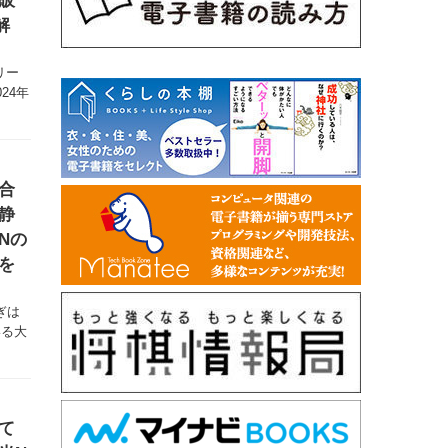
販
解
リー
24年
合
静
Nの
を
ぎは
いる大
て