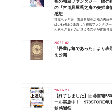
福の和風ファンタジー｜販売
の『古道具屋蔦之庵の夫婦事
感想
猫屋ちゃき著『古道具屋蔦之庵の夫婦事
は6月24日に発売した和風ファンタジ
人あらざるものが見える文子が古道具屋の
2022.11.02
『吾輩は亀であった』より表
を公開
2021.12.23
【終了しました】囲碁書籍55
ール実施中！ 978STORE年
始感謝祭