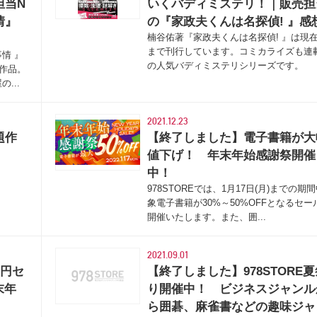
担当N
いくバディミステリ！｜販売担
情』
の『家政夫くんは名探偵! 』感
楠谷佑著『家政夫くんは名探偵! 』は現在
まで刊行しています。コミカライズも連
情 』
の人気バディミステリシリーズです。
ー作品。
...
2021.12.23
題作
【終了しました】電子書籍が大
値下げ！ 年末年始感謝祭開催
中！
978STOREでは、1月17日(月)までの期
象電子書籍が30%～50%OFFとなるセー
開催いたします。また、囲...
2021.09.01
0円セ
【終了しました】978STORE夏
末年
り開催中！ ビジネスジャンル
ら囲碁、麻雀書などの趣味ジャ