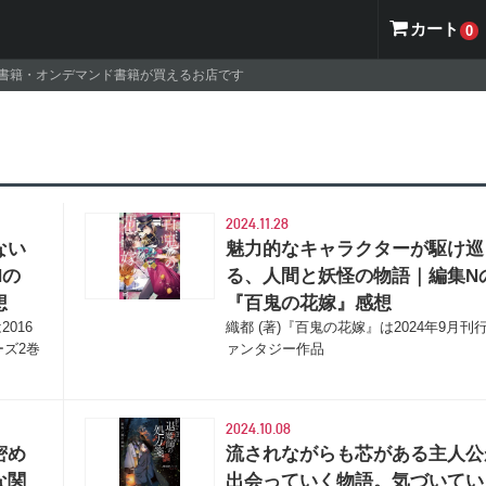
カート
0
ナル書籍・オンデマンド書籍が買えるお店です
2024.11.28
ない
魅力的なキャラクターが駆け巡
Nの
る、人間と妖怪の物語｜編集N
想
『百鬼の花嫁』感想
016
織都 (著)『百鬼の花嫁』は2024年9月刊
ーズ2巻
ァンタジー作品
2024.10.08
密め
流されながらも芯がある主人公
な関
出会っていく物語。気づいてい