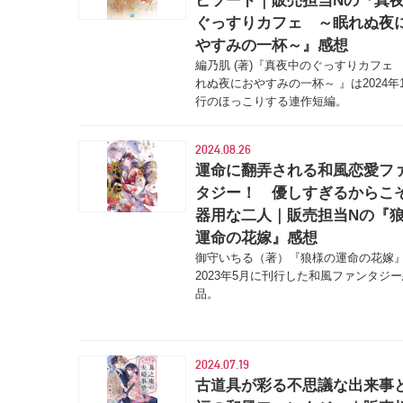
ピソード｜販売担当Nの『真
ぐっすりカフェ ～眠れぬ夜
やすみの一杯～』感想
編乃肌 (著)『真夜中のぐっすりカフェ
れぬ夜におやすみの一杯～ 』は2024年
行のほっこりする連作短編。
2024.08.26
運命に翻弄される和風恋愛フ
タジー！ 優しすぎるからこ
器用な二人｜販売担当Nの『
運命の花嫁』感想
御守いちる（著）『狼様の運命の花嫁
2023年5月に刊行した和風ファンタジ
品。
2024.07.19
古道具が彩る不思議な出来事