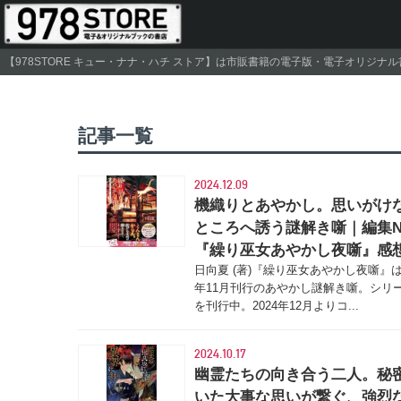
【978STORE キュー・ナナ・ハチ ストア】は市販書籍の電子版・電子オリジ
記事一覧
2024.12.09
機織りとあやかし。思いがけ
ところへ誘う謎解き噺｜編集
『繰り巫女あやかし夜噺』感
日向夏 (著)『繰り巫女あやかし夜噺』は2
年11月刊行のあやかし謎解き噺。シリ
を刊行中。2024年12月よりコ...
2024.10.17
幽霊たちの向き合う二人。秘
いた大事な思いが繋ぐ、強烈