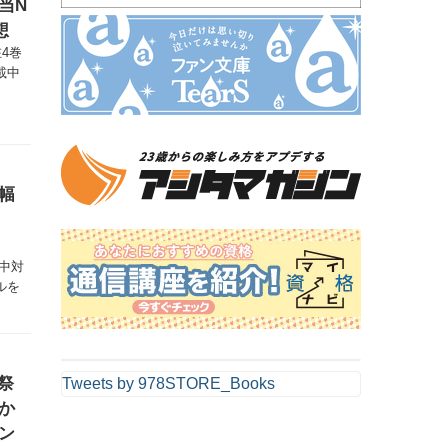
当N
想
4巻
載中
幅
間中対
ルを
祭
Tweets by 978STORE_Books
か
ン