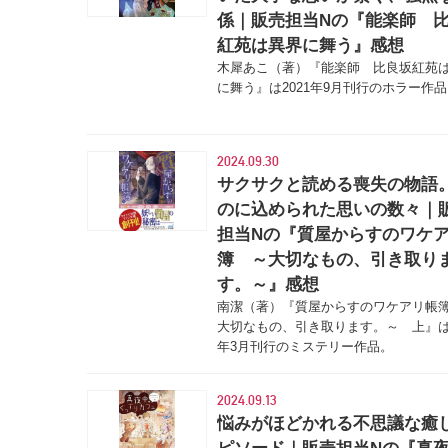
係｜販売担当Nの『能楽師 
紅苑は異界に舞う』感想
木犀あこ（著）『能楽師 比良坂紅苑
に舞う』は2021年9月刊行のホラー作
2024.09.30
サクサクと読める喪失の物語
のに込められた思いの数々｜
担当Nの『質屋からすのワケ
簿 ～大切なもの、引き取り
す。～』感想
南潔（著）『質屋からすのワケアリ帳
大切なもの、引き取ります。～ 上』は2
年3月刊行のミステリー作品。
2024.09.13
悩みがほどかれる不思議な癒