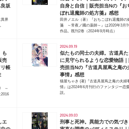
比良坂
自身と自信｜販売担当Nの『お
ぼれ退魔師の処方箋』感想
は異界
田井ノエル（著）『おちこぼれ退魔師の
品。
箋 ～常夜ノ國の薬師～』は2020年3月
作品。既刊2巻（2024年9月時点）
2024.09.19
。も
似たもの同士の夫婦。古道具た
販売
に見守られるような恋愛物語｜
アリ帳
売担当Nの『古道具屋蔦之庵の
ま
事情』感想
猫屋ちゃき (著)『古道具屋蔦之庵の夫婦
情』は2024年6月刊行のファンタジー恋
簿 ～
説。
016
2024.09.03
しエ
刑事と死神。異能力での気づき