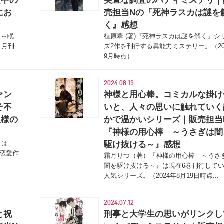
夜中の
実直な調査のバディミステリ｜
にお
売担当Nの『死神ラスカは謎を
く』感想
 ～眠
植原翠 (著)『死神ラスカは謎を解く』シ
1月刊
ズ2作を刊行する異能力ミステリー。（20
9月時点）
2024.08.19
ァン
神様と用心棒。コミカルな掛け
そ不
いと、人々の思いに触れていく
狼様の
かで温かいシリーズ｜販売担当
『神様の用心棒 ～うさぎは闇
』は
駆け抜ける～』感想
ー恋愛作
霜月りつ（著）『神様の用心棒 ～うさ
闇を駆け抜ける～』は現在6巻刊行して
人気シリーズ。（2024年8月19日時点...
2024.07.12
と祝
刑事と大学生の思いがリンクし