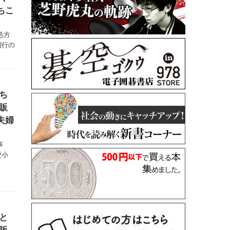
ちこ
処方
刊行の
ち
販
夫婦
事
愛小
と