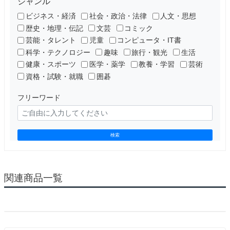
ジャンル
ビジネス・経済
社会・政治・法律
人文・思想
歴史・地理・伝記
文芸
コミック
芸能・タレント
児童
コンピュータ・IT書
科学・テクノロジー
趣味
旅行・観光
生活
健康・スポーツ
医学・薬学
教養・学習
芸術
資格・試験・就職
囲碁
フリーワード
検索
関連商品一覧