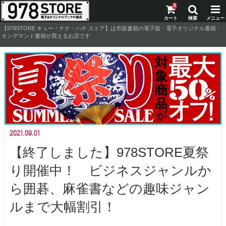
0
【978STORE キュー・ナナ・ハチ ストア】は市販書籍の電子版・電子オリジナル書籍・
オンデマンド書籍が買えるお店です
2021.09.01
【終了しました】978STORE夏祭
り開催中！ ビジネスジャンルか
ら囲碁、麻雀書などの趣味ジャン
ルまで大幅割引！