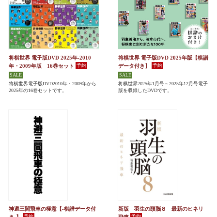
将棋世界 電子版DVD 2025年-2010
将棋世界 電子版DVD 2025年版【棋譜
年・2009年版 16巻セット
データ付き】
将棋世界電子版DVD2010年・2009年から
将棋世界2025年1月号～2025年12月号電子
2025年の16巻セットです。
版を収録したDVDです。
神避三間飛車の極意【-棋譜データ付
新版 羽生の頭脳８ 最新のヒネリ
き-】
飛車