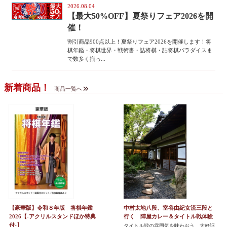
2026.08.04
【最大50%OFF】夏祭りフェア2026を開
催！
割引商品900点以上！夏祭りフェア2026を開催します！将
棋年鑑・将棋世界・戦術書・詰将棋・詰将棋パラダイスま
で数多く揃っ...
新着商品！
商品一覧へ
【豪華版】令和８年版 将棋年鑑
中村太地八段、室谷由紀女流三段と
2026【-アクリルスタンドほか特典
行く 陣屋カレー＆タイトル戦体験
付-】
タイトル戦の雰囲気を味わおう 大好評