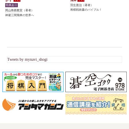
羽生善治
（著者）
将棋戦術書のバイブル！
岡山将棋教室
（著者）
神避三間飛車の世界へ
Tweets by mynavi_shogi