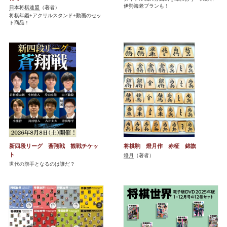
伊勢海老プランも！
日本将棋連盟
（著者）
将棋年鑑+アクリルスタンド+動画のセッ
ト商品！
新四段リーグ 蒼翔戦 観戦チケッ
将棋駒 燈月作 赤柾 錦旗
ト
燈月
（著者）
世代の旗手となるのは誰だ？