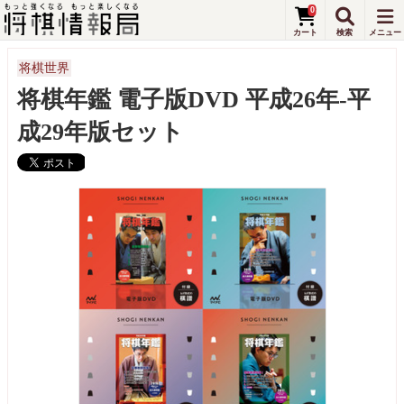
0
将棋世界
将棋年鑑 電子版DVD 平成26年-平
成29年版セット