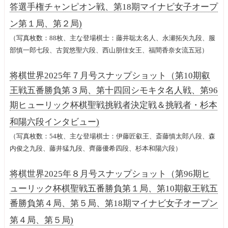
答選手権チャンピオン戦、第18期マイナビ女子オープ
ン第１局、第２局)
（写真枚数：88枚、主な登場棋士：藤井聡太名人、永瀬拓矢九段、服
部慎一郎七段、古賀悠聖六段、西山朋佳女王、福間香奈女流五冠）
将棋世界2025年７月号スナップショット（第10期叡
王戦五番勝負第３局、第十四回シモキタ名人戦、第96
期ヒューリック杯棋聖戦挑戦者決定戦＆挑戦者・杉本
和陽六段インタビュー)
（写真枚数：54枚、主な登場棋士：伊藤匠叡王、斎藤慎太郎八段、森
内俊之九段、藤井猛九段、齊藤優希四段、杉本和陽六段）
将棋世界2025年８月号スナップショット（第96期ヒ
ューリック杯棋聖戦五番勝負第１局、第10期叡王戦五
番勝負第４局、第５局、第18期マイナビ女子オープン
第４局、第５局)