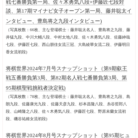
戦七番勝負第一局、佐々木勇気八段×伊藤匠七段対
談、第17期マイナビ女子オープン第一局、藤井聡太イ
ンタビュー、豊島将之九段インタビュー)
（写真枚数：66枚、主な登場棋士：藤井聡太名人、豊島将之九段、藤
井猛九段、中川大輔八段、中村太地八段、佐々木勇気八段、佐藤紳哉
七段、伊藤匠七段、西山朋佳女流三冠、大島綾華女流二段、伊藤明日
香女流初段)
将棋世界2024年7月号スナップショット（第9期叡王
戦五番勝負第3局、第82期名人戦七番勝負第3局、第
95期棋聖戦挑戦者決定戦)
（写真枚数：78枚、主な登場棋士：藤井聡太名人、豊島将之九段、島
朗九段、佐藤康光九段 、佐藤天彦九段、杉本昌隆八段、糸谷哲郎八
段、山崎隆之八段、佐々木勇気八段、伊藤匠七段、野原未蘭女流初
段、磯谷祐維女流初段)
将棋世界2024年8月号スナップショット（第95期ヒュ