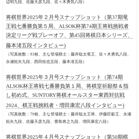
辺明九段、佐藤天彦九段、佐々木勇気八段）
将棋世界2025年２月号スナップショット（第37期竜
王戦七番勝負第５局、ALSOK杯第74期王将戦挑戦者
決定リーグ戦プレーオフ、第45回将棋日本シリーズ、
藤本渚五段インタビュー)
（写真枚数：93枚、主な登場棋士：藤井聡太竜王、佐々木勇気八段、
永瀬拓矢九段、西田拓也五段、藤本渚五段）
将棋世界2025年３月号スナップショット（第74期
ALSOK杯王将戦七番勝負第１局、将棋堂祈願祭＆指
し初め式、SUNTORY将棋オールスター東西対抗戦
2024、棋王戦挑戦者・増田康宏八段インタビュー)
（写真枚数：79枚、主な登場棋士：藤井聡太王将、伊藤匠叡王、永瀬
拓矢九段、佐藤天彦九段、豊島将之九段、増田康宏八段）
将棋世界2025年４月号スナップショット（第50期棋