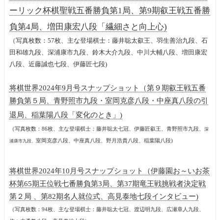
ーリック杯棋聖戦五番勝負第1局、第9期叡王戦五番勝
負第4局、増田康宏八段「繊細さと向上心)
（写真枚数：57枚、主な登場棋士：藤井聡太叡王、羽生善治九段、石
田和雄九段、深浦康市九段、鈴木大介九段、中川大輔八段、増田康宏
八段、近藤誠也七段、伊藤匠七段)
将棋世界2024年9月号スナップショット（第９期叡王戦五番
勝負第５局、青野照市九段・室岡克彦八段・中座真八段の引
退局、稲葉陽八段「変化のとき」)
（写真枚数：86枚、主な登場棋士：藤井聡太七冠、伊藤匠叡王、青野照市九段、
深
室岡克彦八段、中座真八段、野月浩貴八段、稲葉陽八段)
浦康市九段、
将棋世界2024年10月号スナップショット（伊藤園お～いお茶
杯第65期王位戦七番勝負第3局、第37期竜王戦挑戦者決定戦
第２局 、第82期名人就位式、高見泰地七段インタビュー)
（写真枚数：94枚、主な登場棋士：藤井聡太七冠、渡辺明九段、広瀬章人九段、