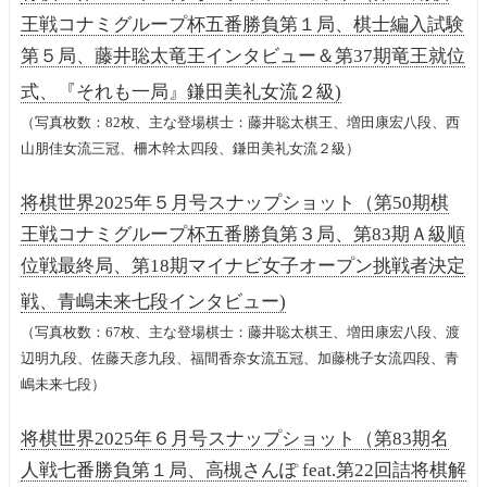
王戦コナミグループ杯五番勝負第１局、棋士編入試験
第５局、藤井聡太竜王インタビュー＆第37期竜王就位
式、『それも一局』鎌田美礼女流２級)
（写真枚数：82枚、主な登場棋士：藤井聡太棋王、増田康宏八段、西
山朋佳女流三冠、柵木幹太四段、鎌田美礼女流２級）
将棋世界2025年５月号スナップショット（第50期棋
王戦コナミグループ杯五番勝負第３局、第83期Ａ級順
位戦最終局、第18期マイナビ女子オープン挑戦者決定
戦、青嶋未来七段インタビュー)
（写真枚数：67枚、主な登場棋士：藤井聡太棋王、増田康宏八段、渡
辺明九段、佐藤天彦九段、福間香奈女流五冠、加藤桃子女流四段、青
嶋未来七段）
将棋世界2025年６月号スナップショット（第83期名
人戦七番勝負第１局、高槻さんぽ feat.第22回詰将棋解