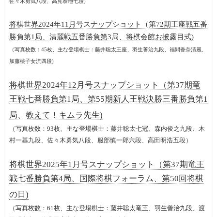
佐々木勇気八段、高見泰地七段)
将棋世界2024年11月号スナップショット（第72期王座戦五番
勝負第1局、清麗戦五番勝負第3局、将棋会館お披露目式)
（写真枚数：45枚、主な登場棋士：藤井聡太王座、羽生善治九段、福間香奈清麗、
加藤桃子女流四段)
将棋世界2024年12月号スナップショット（第37期竜
王戦七番勝負第1局、第55期新人王戦決勝三番勝負第1
局、教えて！キムラ先生)
（写真枚数：93枚、主な登場棋士：藤井聡太七冠、森内俊之九段、木
村一基九段、佐々木勇気八段、服部慎一郎六段、高田明浩五段）
将棋世界2025年1月号スナップショット（第37期竜王
戦七番勝負第4局、国際将棋フォーラム、第50回将棋
の日)
（写真枚数：61枚、主な登場棋士：藤井聡太竜王、羽生善治九段、渡