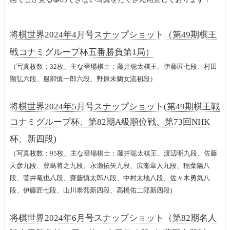
将棋世界2024年4月号スナップショット（第49期棋王
戦コナミグループ杯五番勝負第1局）
（写真枚数：32枚、主な登場棋士：藤井聡太棋王、伊藤匠七段、村田
顕弘六段、服部慎一郎六段、野原未蘭女流初段）
将棋世界2024年5月号スナップショット(第49期棋王戦
コナミグループ杯、第82期A級順位戦、第73回NHK
杯、新四段)
（写真枚数：95枚、主な登場棋士：藤井聡太棋王、渡辺明九段、佐藤
天彦九段、豊島将之九段、永瀬拓矢九段、広瀬章人九段、稲葉陽八
段、菅井竜也八段、齋藤慎太郎八段、中村太地八段、佐々木勇気八
段、伊藤匠七段、山川泰熙新四段、高橋佑二郎新四段)
将棋世界2024年6月号スナップショット（第82期名人