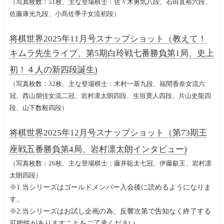
（写真枚数：51枚、主な登場棋士：佐々木勇気八段、石田直裕六段、
佐藤康光九段、小髙佐季子女流初段）
将棋世界2025年11月号スナップショット（教えて！
キムラ先生ライブ、第5期白玲戦七番勝負第1局、史上
初！４人の新四段誕生)
（写真枚数：32枚、主な登場棋士：木村一基九段、福間香奈女流六
冠、西山朋佳女流二冠、岩村凛太朗四段、生垣寛人四段、片山史龍四
段、山下数毅四段）
将棋世界2025年12月号スナップショット（第73期王
座戦五番勝負第4局、岩村凛太朗インタビュー)
（写真枚数：26枚、主な登場棋士：藤井聡太七冠、伊藤叡王、岩村凛
太朗四段）
※1.当シリーズはゴールドメンバー入会後に読めるようになりま
す。
※2.当シリーズはお試し企画の為、反響次第で告知なく終了する
可能性がありますことをご了承ください。