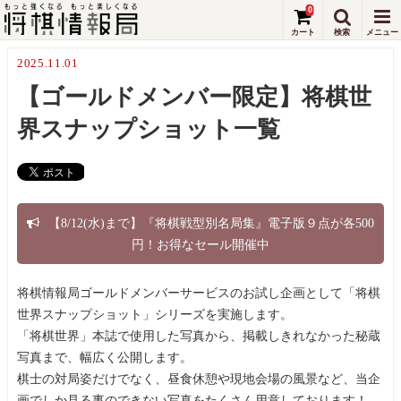
0
2025.11.01
【ゴールドメンバー限定】将棋世
界スナップショット一覧
【8/12(水)まで】『将棋戦型別名局集』電子版９点が各500
円！お得なセール開催中
将棋情報局ゴールドメンバーサービスのお試し企画として「将棋
世界スナップショット」シリーズを実施します。
「将棋世界」本誌で使用した写真から、掲載しきれなかった秘蔵
写真まで、幅広く公開します。
棋士の対局姿だけでなく、昼食休憩や現地会場の風景など、当企
画でしか見る事のできない写真をたくさん用意しております！