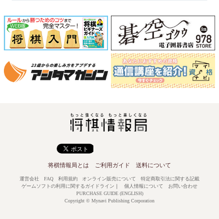
将棋情報局とは
ご利用ガイド
送料について
運営会社
FAQ
利用規約
オンライン販売について
特定商取引法に関する記載
ゲームソフトの利用に関するガイドライン
｜
個人情報について
お問い合わせ
PURCHASE GUIDE (ENGLISH)
Copyright © Mynavi Publishing Corporation