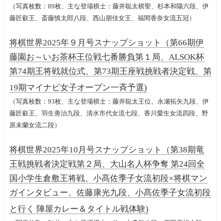
（写真枚数：89枚、主な登場棋士：藤井聡太棋聖、杉本和陽六段、伊
藤匠叡王、斎藤慎太郎八段、西山朋佳女王、福間香奈女流五冠）
将棋世界2025年９月号スナップショット（第66期伊
藤園お～いお茶杯王位戦七番勝負第１局、ALSOK杯
第74期王将戦就位式、第73期王座戦挑戦者決定戦、第
19期マイナビ女子オープン一斉予選)
（写真枚数：93枚、主な登場棋士：藤井聡太王位、永瀬拓矢九段、伊
藤匠叡王、羽生善治九段、清水市代女流七段、香川愛生女流四段、野
原未蘭女流二段）
将棋世界2025年10月号スナップショット（第38期竜
王戦挑戦者決定戦第２局、大山名人杯争奪 第24回全
国小学生倉敷王将戦、小髙佐季子女流初段×将棋マン
ガインタビュー、佐藤康光九段、小髙佐季子女流初段
と行く 陣屋カレー＆タイトル戦体験)