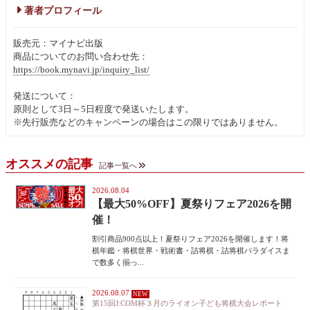
著者プロフィール
販売元：マイナビ出版
商品についてのお問い合わせ先：
https://book.mynavi.jp/inquiry_list/
発送について：
原則として3日～5日程度で発送いたします。
※先行販売などのキャンペーンの場合はこの限りではありません。
オススメの記事
記事一覧へ
2026.08.04
【最大50%OFF】夏祭りフェア2026を開
催！
割引商品900点以上！夏祭りフェア2026を開催します！将
棋年鑑・将棋世界・戦術書・詰将棋・詰将棋パラダイスま
で数多く揃っ...
2026.08.07
第15回J:COM杯３月のライオン子ども将棋大会レポート