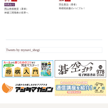
き-】
飛車
羽生善治
（著者）
将棋戦術書のバイブル！
岡山将棋教室
（著者）
神避三間飛車の世界へ
Tweets by mynavi_shogi