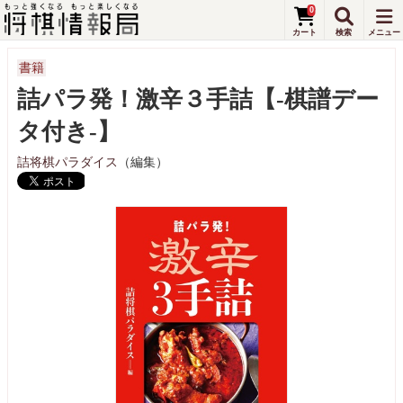
0
書籍
詰パラ発！激辛３手詰【-棋譜デー
タ付き-】
詰将棋パラダイス
（編集）