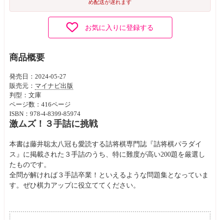
め配送が遅れます
お気に入りに登録する
商品概要
発売日：2024-05-27
販売元：
マイナビ出版
判型：文庫
ページ数：416ページ
ISBN：978-4-8399-85974
激ムズ！３手詰に挑戦
本書は藤井聡太八冠も愛読する詰将棋専門誌『詰将棋パラダイ
ス』に掲載された３手詰のうち、特に難度が高い200題を厳選し
たものです。
全問が解ければ３手詰卒業！といえるような問題集となっていま
す。ぜひ棋力アップに役立ててください。