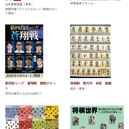
伊勢海老プランも！
日本将棋連盟
（著者）
将棋年鑑+アクリルスタンド+動画のセッ
ト商品！
新四段リーグ 蒼翔戦 観戦チケッ
将棋駒 燈月作 赤柾 錦旗
ト
燈月
（著者）
世代の旗手となるのは誰だ？