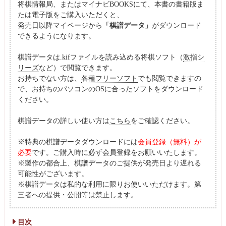
将棋情報局、またはマイナビBOOKSにて、本書の書籍版ま
たは電子版をご購入いただくと、
発売日以降マイページから
「棋譜データ」
がダウンロード
できるようになります。
棋譜データは.kifファイルを読み込める将棋ソフト（
激指シ
リーズ
など）で閲覧できます。
お持ちでない方は、
各種フリーソフト
でも閲覧できますの
で、お持ちのパソコンのOSに合ったソフトをダウンロード
ください。
棋譜データの詳しい使い方は
こちら
をご確認ください。
※特典の棋譜データダウンロードには
会員登録（無料）が
必要
です。ご購入時に必ず会員登録をお願いいたします。
※製作の都合上、棋譜データのご提供が発売日より遅れる
可能性がございます。
※棋譜データは私的な利用に限りお使いいただけます。第
三者への提供・公開等は禁止します。
目次