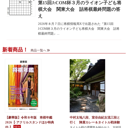
第15回J:COM杯３月のライオン子ども将
棋大会 関東大会 詰将棋最終問題の答
え
2026年８月７日に将棋情報局Xで出題された『第15回
J:COM杯３月のライオン子ども将棋大会 関東大会 詰将
棋最終問題』...
新着商品！
商品一覧へ
【豪華版】令和８年版 将棋年鑑
中村太地八段、室谷由紀女流三段と
2026【-アクリルスタンドほか特典
行く 陣屋カレー＆タイトル戦体験
付-】
タイトル戦の雰囲気を味わおう 大好評