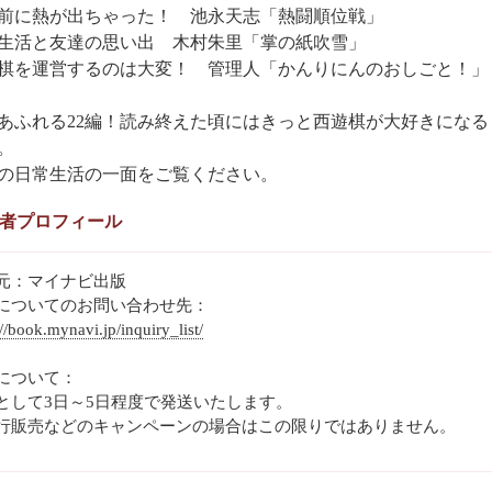
前に熱が出ちゃった！ 池永天志「熱闘順位戦」
生活と友達の思い出 木村朱里「掌の紙吹雪」
棋を運営するのは大変！ 管理人「かんりにんのおしごと！」
あふれる22編！読み終えた頃にはきっと西遊棋が大好きになる
。
の日常生活の一面をご覧ください。
者プロフィール
元：マイナビ出版
についてのお問い合わせ先：
://book.mynavi.jp/inquiry_list/
について：
として3日～5日程度で発送いたします。
行販売などのキャンペーンの場合はこの限りではありません。