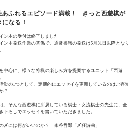
性あふれるエピソード満載！ きっと西遊棋が
きになる！
イン本の受付は終了しました
イン本発送作業の関係で、通常書籍の発送は5月31日以降とな
。
を中心に、様々な将棋の楽しみ方を提案するユニット「西遊
。
活動の1つとして、定期的にエッセイを更新しているのはご存
か？
は、そんな西遊棋に所属している棋士・女流棋士の先生に、全
き下ろしでエッセイを書いていただきました。
の〆には何がいいのか？ 糸谷哲郎「〆狂詩曲」