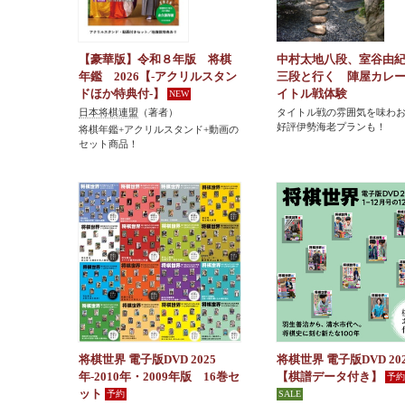
【豪華版】令和８年版 将棋
中村太地八段、室谷由
年鑑 2026【-アクリルスタン
三段と行く 陣屋カレ
ドほか特典付-】
イトル戦体験
日本将棋連盟
（著者）
タイトル戦の雰囲気を味わ
好評伊勢海老プランも！
将棋年鑑+アクリルスタンド+動画の
セット商品！
将棋世界 電子版DVD 2025
将棋世界 電子版DVD 20
年-2010年・2009年版 16巻セ
【棋譜データ付き】
ット