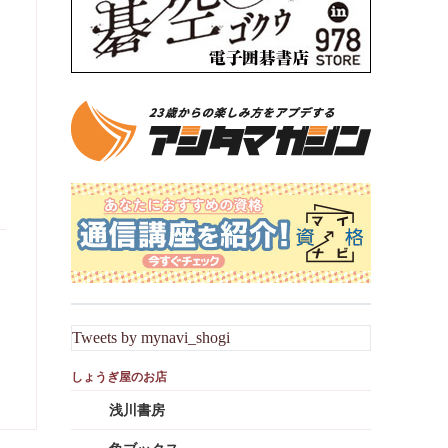
Tweets by mynavi_shogi
浅川書房