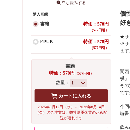
立ち読みする
個
購入形態
好
書籍
特価：578円
（577円引）
★サ
EPUB
特価：578円
※サ
（577円引）
ます
書籍
関西
特価：578円
（577円引）
棋」
数量：
その
です
今回
2026年8月12日（水）～ 2026年8月14日
（金）のご注文は、弊社夏季休業のため配
編書
送が遅れます
飲み