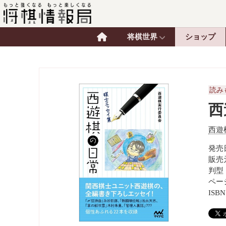
将棋世界
ショップ
読み
西
西遊
発売日
販売
判型
ペー
ISBN