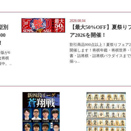
2026.08.04
型別
【最大50%OFF】夏祭り
00
ア2026を開催！
！
割引商品900点以上！夏祭りフェア2
開催します！将棋年鑑・将棋世界・
版が6
書・詰将棋・詰将棋パラダイスまで
は将棋
揃っ...
。...