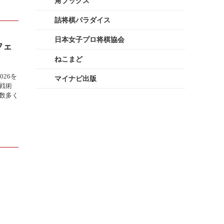
角ブックス
詰将棋パラダイス
日本女子プロ将棋協会
フェ
ねこまど
026を
マイナビ出版
戦術
数多く