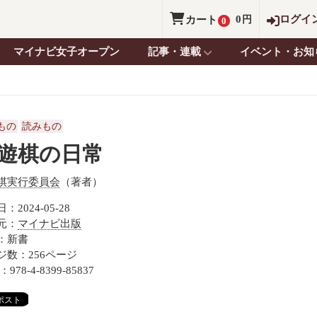
0
ログイ
カート
円
0
マイナビ女子オープン
記事・連載
イベント・お知
もの
読みもの
遊棋の日常
棋実行委員会
（著者）
：2024-05-28
元：
マイナビ出版
：新書
ジ数：256ページ
：978-4-8399-85837