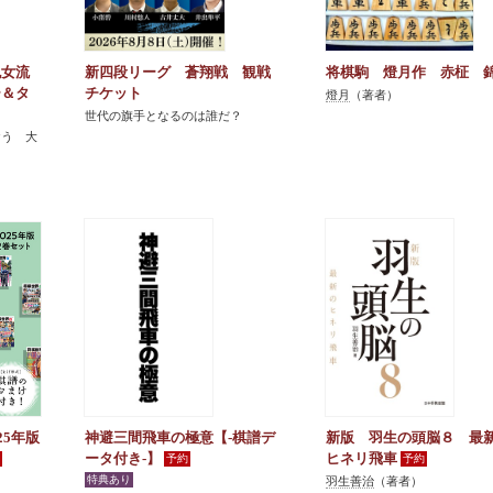
紀女流
新四段リーグ 蒼翔戦 観戦
将棋駒 燈月作 赤柾 
ー＆タ
チケット
燈月
（著者）
世代の旗手となるのは誰だ？
おう 大
25年版
神避三間飛車の極意【-棋譜デ
新版 羽生の頭脳８ 最
ータ付き-】
ヒネリ飛車
羽生善治
（著者）