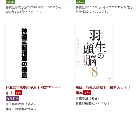
将棋世界電子版DVD2010年・2009年から
将棋世界2025年1月号～2025年12月号電子
2025年の16巻セットです。
版を収録したDVDです。
神避三間飛車の極意【-棋譜データ付
新版 羽生の頭脳８ 最新のヒネリ
き-】
飛車
羽生善治
（著者）
将棋戦術書のバイブル！
岡山将棋教室
（著者）
神避三間飛車の世界へ