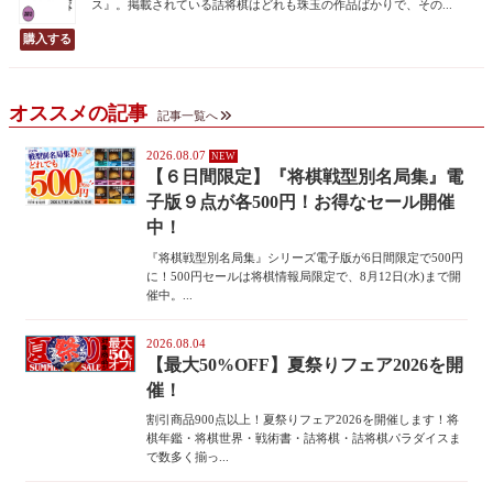
ス』。掲載されている詰将棋はどれも珠玉の作品ばかりで、その...
オススメの記事
記事一覧へ
2026.08.07
【６日間限定】『将棋戦型別名局集』電
子版９点が各500円！お得なセール開催
中！
『将棋戦型別名局集』シリーズ電子版が6日間限定で500円
に！500円セールは将棋情報局限定で、8月12日(水)まで開
催中。...
2026.08.04
【最大50%OFF】夏祭りフェア2026を開
催！
割引商品900点以上！夏祭りフェア2026を開催します！将
棋年鑑・将棋世界・戦術書・詰将棋・詰将棋パラダイスま
で数多く揃っ...