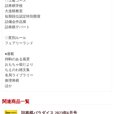
◇上級コース
詰将棋学校
大道棋教室
短期段位認定特別懸賞
詰備会作品展
詰将棋デパート
◇変則ルール
フェアリーランド
●連載
持駒のある風景
おもちゃ箱だより
ちえのわ雑文集
名局ライブラリー
推理将棋
ほか
関連商品一覧
詰将棋パラダイス 2023年6月号