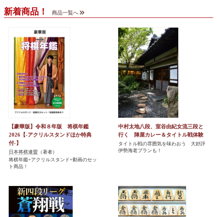
新着商品！
商品一覧へ
【豪華版】令和８年版 将棋年鑑
中村太地八段、室谷由紀女流三段と
2026【-アクリルスタンドほか特典
行く 陣屋カレー＆タイトル戦体験
付-】
タイトル戦の雰囲気を味わおう 大好評
伊勢海老プランも！
日本将棋連盟
（著者）
将棋年鑑+アクリルスタンド+動画のセッ
ト商品！