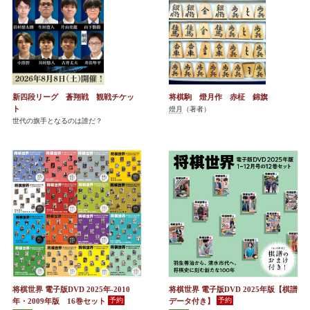
新四段リーグ 蒼翔戦 観戦チケッ
将棋駒 燈月作 赤柾 錦旗
ト
燈月
（著者）
世代の旗手となるのは誰だ？
将棋世界 電子版DVD 2025年-2010
将棋世界 電子版DVD 2025年版【棋譜
年・2009年版 16巻セット
データ付き】