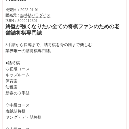
発売日：2023-01-01
販売元：
詰将棋パラダイス
ISBN：8000012301
終盤が強くなりたい全ての将棋ファンのための老
舗詰将棋専門誌
3手詰から長編まで、詰将棋を骨の髄まで楽しむ
業界唯一の詰将棋専門誌。
●詰将棋
◇初級コース
キッズルーム
保育園
幼稚園
新春の３手詰
◇中級コース
表紙詰将棋
ヤング・デ・詰将棋