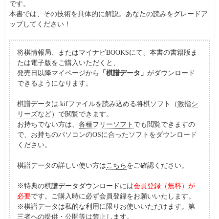
です。
本書では、その技術を具体的に解説。あなたの読みをグレードア
ップしてください！
将棋情報局、またはマイナビBOOKSにて、本書の書籍版ま
たは電子版をご購入いただくと、
発売日以降マイページから
「棋譜データ」
がダウンロード
できるようになります。
棋譜データは.kifファイルを読み込める将棋ソフト（
激指シ
リーズ
など）で閲覧できます。
お持ちでない方は、
各種フリーソフト
でも閲覧できますの
で、お持ちのパソコンのOSに合ったソフトをダウンロード
ください。
棋譜データの詳しい使い方は
こちら
をご確認ください。
※特典の棋譜データダウンロードには
会員登録（無料）が
必要
です。ご購入時に必ず会員登録をお願いいたします。
※棋譜データは私的な利用に限りお使いいただけます。第
三者への提供・公開等は禁止します。