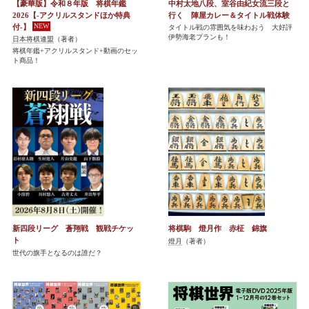
【豪華版】令和８年版 将棋年鑑
中村太地八段、室谷由紀女流三段と
2026【-アクリルスタンドほか特典
行く 陣屋カレー＆タイトル戦体験
付-】
タイトル戦の雰囲気を味わおう 大好評
伊勢海老プランも！
日本将棋連盟
（著者）
将棋年鑑+アクリルスタンド+動画のセッ
ト商品！
新四段リーグ 蒼翔戦 観戦チケッ
将棋駒 燈月作 赤柾 錦旗
ト
燈月
（著者）
世代の旗手となるのは誰だ？