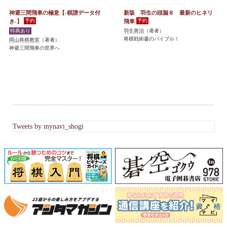
神避三間飛車の極意【-棋譜データ付
新版 羽生の頭脳８ 最新のヒネリ
き-】
飛車
羽生善治
（著者）
将棋戦術書のバイブル！
岡山将棋教室
（著者）
神避三間飛車の世界へ
Tweets by mynavi_shogi