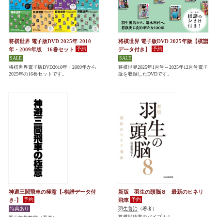
将棋世界 電子版DVD 2025年-2010
将棋世界 電子版DVD 2025年版【棋譜
年・2009年版 16巻セット
データ付き】
将棋世界電子版DVD2010年・2009年から
将棋世界2025年1月号～2025年12月号電子
2025年の16巻セットです。
版を収録したDVDです。
神避三間飛車の極意【-棋譜データ付
新版 羽生の頭脳８ 最新のヒネリ
き-】
飛車
羽生善治
（著者）
将棋戦術書のバイブル！