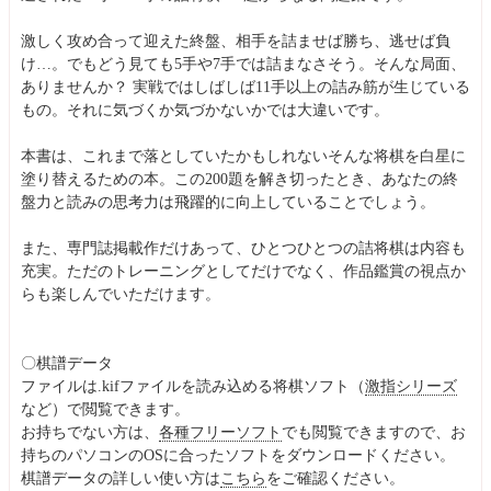
激しく攻め合って迎えた終盤、相手を詰ませば勝ち、逃せば負
け…。でもどう見ても5手や7手では詰まなさそう。そんな局面、
ありませんか？ 実戦ではしばしば11手以上の詰み筋が生じている
もの。それに気づくか気づかないかでは大違いです。
本書は、これまで落としていたかもしれないそんな将棋を白星に
塗り替えるための本。この200題を解き切ったとき、あなたの終
盤力と読みの思考力は飛躍的に向上していることでしょう。
また、専門誌掲載作だけあって、ひとつひとつの詰将棋は内容も
充実。ただのトレーニングとしてだけでなく、作品鑑賞の視点か
らも楽しんでいただけます。
〇棋譜データ
ファイルは.kifファイルを読み込める将棋ソフト（
激指シリーズ
など）で閲覧できます。
お持ちでない方は、
各種フリーソフト
でも閲覧できますので、お
持ちのパソコンのOSに合ったソフトをダウンロードください。
棋譜データの詳しい使い方は
こちら
をご確認ください。