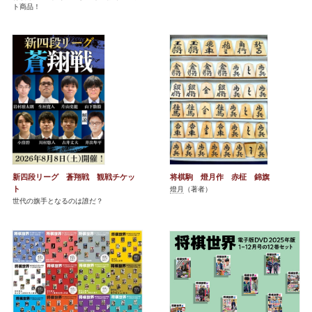
ト商品！
新四段リーグ 蒼翔戦 観戦チケッ
将棋駒 燈月作 赤柾 錦旗
ト
燈月
（著者）
世代の旗手となるのは誰だ？