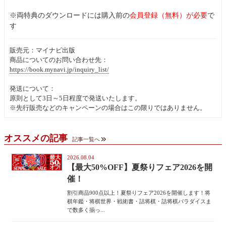
※両特典のダウンロードには購入前の
会員登録（無料）が必要
で
す
販売元：マイナビ出版
商品についてのお問い合わせ先：
https://book.mynavi.jp/inquiry_list/
発送について：
原則として3日～5日程度で発送いたします。
※先行販売などのキャンペーンの場合はこの限りではありません。
オススメの記事
記事一覧へ
2026.08.04
【最大50%OFF】夏祭りフェア2026を開
催！
割引商品900点以上！夏祭りフェア2026を開催します！将
棋年鑑・将棋世界・戦術書・詰将棋・詰将棋パラダイスま
で数多く揃っ...