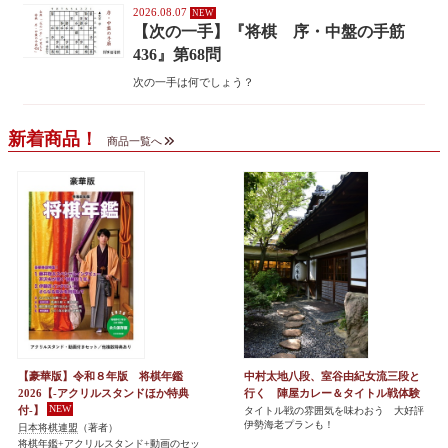
2026.08.07
【次の一手】『将棋 序・中盤の手筋
436』第68問
次の一手は何でしょう？
新着商品！
商品一覧へ
【豪華版】令和８年版 将棋年鑑
中村太地八段、室谷由紀女流三段と
2026【-アクリルスタンドほか特典
行く 陣屋カレー＆タイトル戦体験
付-】
タイトル戦の雰囲気を味わおう 大好評
伊勢海老プランも！
日本将棋連盟
（著者）
将棋年鑑+アクリルスタンド+動画のセッ