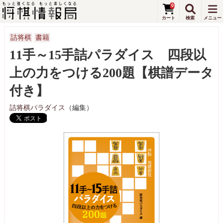
0
詰将棋
書籍
11手～15手詰パラダイス 四段以
上の力をつける200題【棋譜データ
付き】
詰将棋パラダイス
（編集）