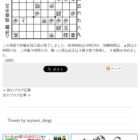
この局面で伊藤女流三段が投了しました。終局時刻は16時28分。消費時間は、▲西山２
時間23分、△伊藤３時間０分。勝った西山女王は３勝２敗で防衛し、４連覇を決めまし
た。
（紋蛇）
≪ 前のブログ記事
次のブログ記事 ≫
Tweets by mynavi_shogi