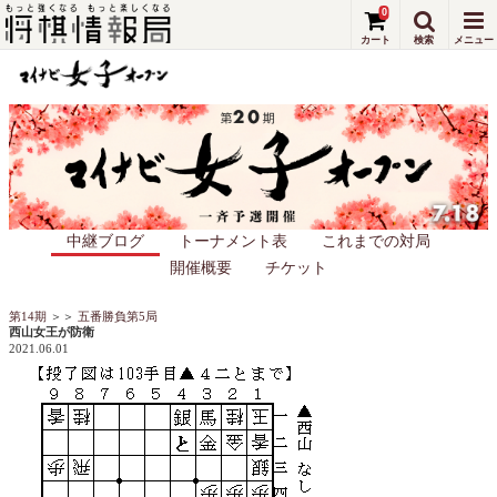
0
中継ブログ
トーナメント表
これまでの対局
開催概要
チケット
第14期
＞＞
五番勝負第5局
西山女王が防衛
2021.06.01