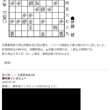
五番勝負第４局は伊藤女流三段が勝ち、シリーズ成績を２勝２敗のタイに戻しました。
終局時刻は16時20分。消費時間は、▲伊藤２時間51分、△西山２時間27分。
第５局は６月１日（火）に東京・将棋会館で行われます。
​​​​​​​（独楽）
第13期
＞＞
五番勝負第4局
勝利者インタビュー
2020.05.18
最後に、勝利者インタビューが行われました。