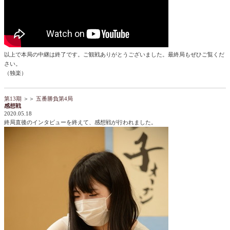
以上で本局の中継は終了です。ご観戦ありがとうございました。最終局もぜひご覧くだ
さい。
（独楽）
第13期
＞＞
五番勝負第4局
感想戦
2020.05.18
終局直後のインタビューを終えて、感想戦が行われました。