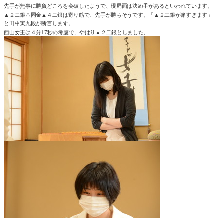
先手が無事に勝負どころを突破したようで、現局面は決め手があるといわれています。
▲２二銀△同金▲４二銀は寄り筋で、先手が勝ちそうです。「▲２二銀が痛すぎます」
と田中寅九段が断言します。
西山女王は４分17秒の考慮で、やはり▲２二銀としました。