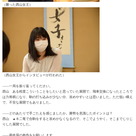
（勝った西山女王）
（西山女王からインタビューが行われた）
――一局を振り返ってください。
西山 ある程度こういうことをしたいと思っていた展開で、飛車交換になったところで
は力将棋になり、駒の打ち込みが少ない分、攻めやすいとは思いました。ただ低い構え
で、不安な展開でもありました。
――どのあたりで手ごたえを感じましたか。勝勢を意識したポイントは？
西山 ▲８二竜で合駒をすると攻めがなくなるので、そこでようやく。そこまでじりじ
りした展開でした。
――最終局の抱負をお願いします。