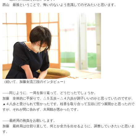
西山 最後ということで、悔いのないよう意識してのぞみたいと思います。
（続いて、加藤女流三段のインタビュー）
――同じように、一局を振り返って、どうだったでしょうか。
加藤 全体的に手探りで、△５五歩～△４六歩が調子いいのかと思っていたのですが、
▲４八歩と受けられて堅かったです。桂香を取り合って玉頭に打つ展開かと思ったので
すが、それが間に合わず、大局観が悪かったです。
――最終局の抱負をお願いします。
加藤 最終局は仕切り直して、何とか全力を出せるように、調整していきたいと思いま
す。