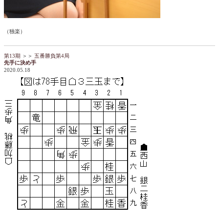
（独楽）
第13期
＞＞
五番勝負第4局
先手に決め手
2020.05.18