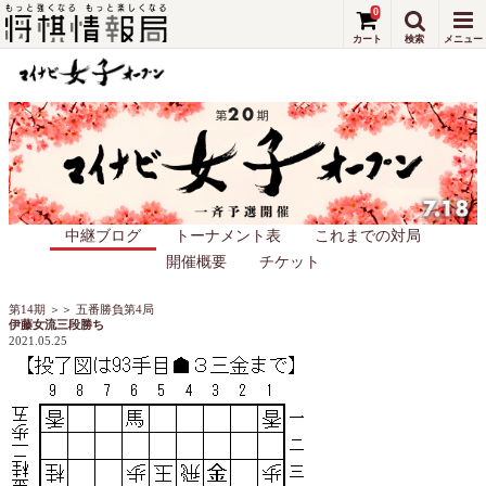
0
中継ブログ
トーナメント表
これまでの対局
開催概要
チケット
第14期
＞＞
五番勝負第4局
伊藤女流三段勝ち
2021.05.25