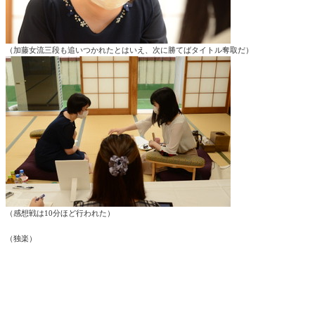
（加藤女流三段も追いつかれたとはいえ、次に勝てばタイトル奪取だ）
（感想戦は10分ほど行われた）
（独楽）