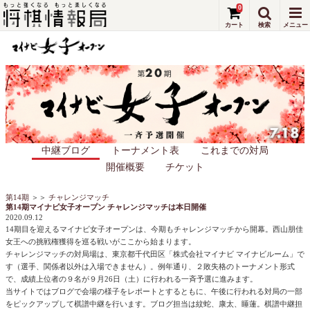
0
中継ブログ
トーナメント表
これまでの対局
開催概要
チケット
第14期
＞＞
チャレンジマッチ
第14期マイナビ女子オープン チャレンジマッチは本日開催
2020.09.12
14期目を迎えるマイナビ女子オープンは、今期もチャレンジマッチから開幕。西山朋佳
女王への挑戦権獲得を巡る戦いがここから始まります。
チャレンジマッチの対局場は、東京都千代田区「株式会社マイナビ マイナビルーム」で
す（選手、関係者以外は入場できません）。例年通り、２敗失格のトーナメント形式
で、成績上位者の９名が９月26日（土）に行われる一斉予選に進みます。
当サイトではブログで会場の様子をレポートとするともに、午後に行われる対局の一部
をピックアップして棋譜中継を行います。ブログ担当は紋蛇、康太、睡蓮。棋譜中継担