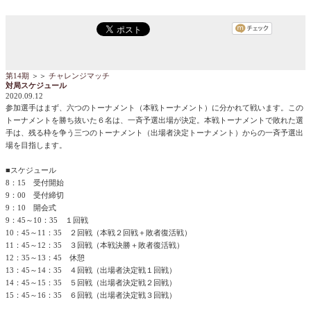
第14期
＞＞
チャレンジマッチ
対局スケジュール
2020.09.12
参加選手はまず、六つのトーナメント（本戦トーナメント）に分かれて戦います。この
トーナメントを勝ち抜いた６名は、一斉予選出場が決定。本戦トーナメントで敗れた選
手は、残る枠を争う三つのトーナメント（出場者決定トーナメント）からの一斉予選出
場を目指します。
■スケジュール
8：15 受付開始
9：00 受付締切
9：10 開会式
9：45～10：35 １回戦
10：45～11：35 ２回戦（本戦２回戦＋敗者復活戦）
11：45～12：35 ３回戦（本戦決勝＋敗者復活戦）
12：35～13：45 休憩
13：45～14：35 ４回戦（出場者決定戦１回戦）
14：45～15：35 ５回戦（出場者決定戦２回戦）
15：45～16：35 ６回戦（出場者決定戦３回戦）