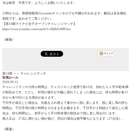
当は銀杏、牛蒡です。よろしくお願いいたします。
12時からは、将棋情報局のyoutubeチャンネルでも中継が行われます。解説は谷合廣紀
四段です。あわせてご覧ください。
【第14期マイナビ女子オープンチャレンジマッチ】
https://www.youtube.com/watch?v=DjDzUl4POwo
（睡蓮）
第14期
＞＞
チャレンジマッチ
対局ルール
2020.09.12
チャレンジマッチの持ち時間は、チェスクロック使用で各15分、切れたら１手30秒未満
の秒読みです。ただし、対局の進行が大幅に遅れてしまった場合には、持ち時間が各15
分から各10分になる場合があります。
千日手が成立した場合は、先後を入れ替えて速やかに指し直します。指し直し局の持ち
時間は、千日手局の残り時間をそのまま引き継ぎます。千日手が２回続けて成立した場
合は、持ち時間なし、初手から１手10秒未満の秒読みで指し直し局を行います。
相入玉は、27点に満たない側が負け、同点の場合は後手勝ちになります（27点法）。
（睡蓮）