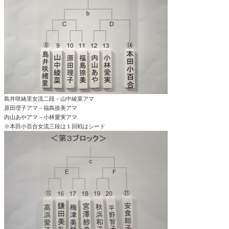
島井咲緒里女流二段－山中綾菜アマ
原田理子アマ－福島捺美アマ
内山あやアマ－小林愛実アマ
※本田小百合女流三段は１回戦はシード