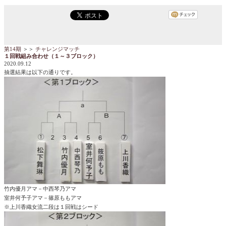
第14期
＞＞
チャレンジマッチ
１回戦組み合わせ（１～３ブロック）
2020.09.12
抽選結果は以下の通りです。
竹内優月アマ－中西琴乃アマ
室井何予子アマ－篠原ももアマ
※
上川香織女流二段
は１
回戦はシード