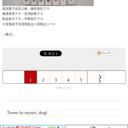
高浜愛子女流２級－鎌田美礼アマ
梅津美琴アマ－宮澤紗希アマ
秋浜和子アマ－平野智子アマ
※安食総子女流初段は１回戦はシード
（康太）
1
2
3
4
5
1/88
Tweets by mynavi_shogi