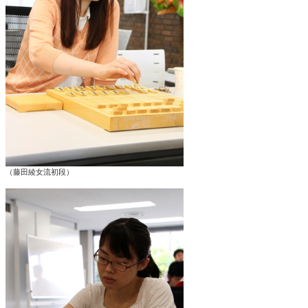
（藤田綾女流初段）