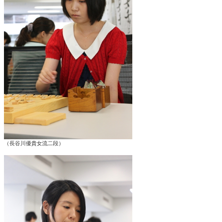
（長谷川優貴女流二段）