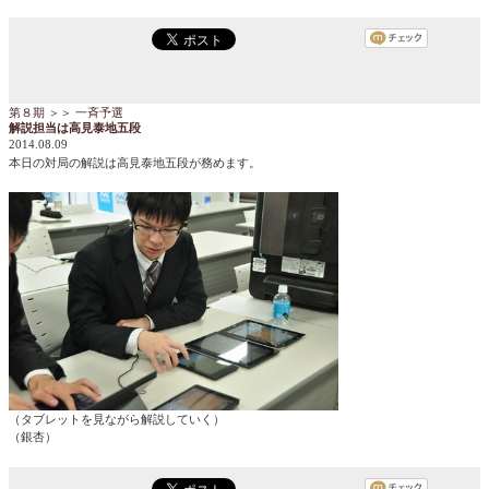
第８期
＞＞
一斉予選
解説担当は高見泰地五段
2014.08.09
本日の対局の解説は高見泰地五段が務めます。
（タブレットを見ながら解説していく）
（銀杏）