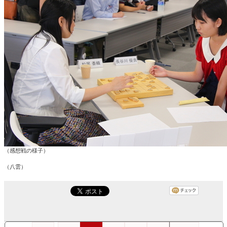
（感想戦の様子）
（八雲）