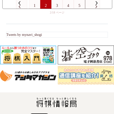
1
2
3
4
5
2/18
Tweets by mynavi_shogi