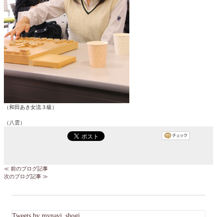
（和田あき女流３級）
（八雲）
≪ 前のブログ記事
次のブログ記事 ≫
Tweets by mynavi_shogi