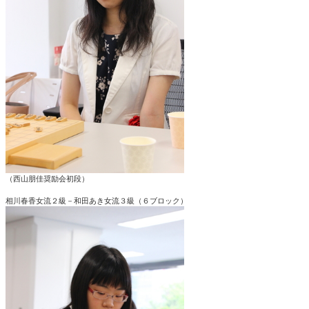
（西山朋佳奨励会初段）
相川春香女流２級－和田あき女流３級（６ブロック）