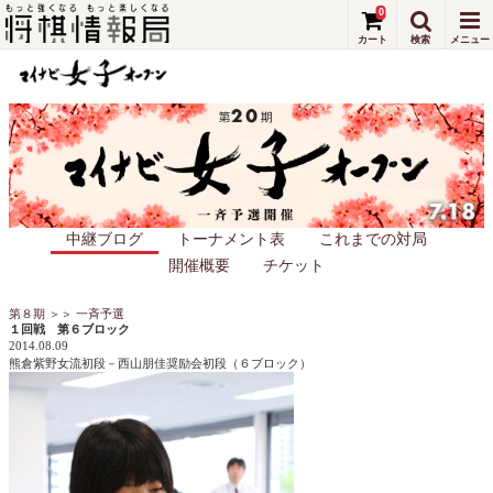
0
中継ブログ
トーナメント表
これまでの対局
開催概要
チケット
第８期
＞＞
一斉予選
１回戦 第６ブロック
2014.08.09
熊倉紫野女流初段－西山朋佳奨励会初段（６ブロック）