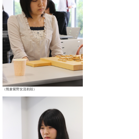
（熊倉紫野女流初段）