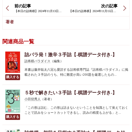
前の記事
次の記事
著者
関連商品一覧
詰パラ発！激辛３手詰【-棋譜データ付き-】
詰将棋パラダイス
（編集）
本書は藤井聡太八冠も愛読する詰将棋専門誌『詰将棋パラダイス』に掲
載された３手詰のうち、特に難度が高い200題を厳選したもの...
５秒で解きたい３手詰【-棋譜データ付き-】
小田切秀人
（著者）
「この形は詰む、この形は詰まないということを知識として覚えておく
ことで読みをショートカットできるし、読みの精度も上がる」と...