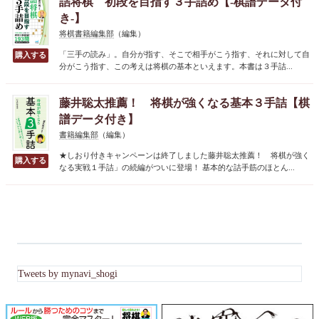
詰将棋 初段を目指す３手詰め【-棋譜データ付
き-】
将棋書籍編集部
（編集）
「三手の読み」。自分が指す、そこで相手がこう指す、それに対して自
分がこう指す、この考えは将棋の基本といえます。本書は３手詰...
藤井聡太推薦！ 将棋が強くなる基本３手詰【棋
譜データ付き】
書籍編集部
（編集）
★しおり付きキャンペーンは終了しました藤井聡太推薦！ 将棋が強く
なる実戦１手詰」の続編がついに登場！ 基本的な詰手筋のほとん...
Tweets by mynavi_shogi