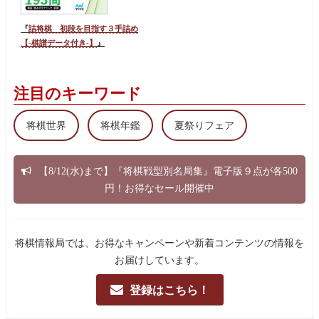
『
詰将棋 初段を目指す３手詰め
【-棋譜データ付き-】
』
注目のキーワード
将棋世界
将棋年鑑
夏祭りフェア
【8/12(水)まで】『将棋戦型別名局集』電子版９点が各500
円！お得なセール開催中
将棋情報局では、お得なキャンペーンや新着コンテンツの情報を
お届けしています。
登録はこちら！