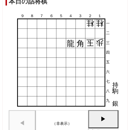
本日の詰将棋
９
８
７
６
５
４
３
２
１
桂
桂
一
二
玉
歩
龍
角
三
四
五
六
七
持
駒
八
九
銀
▶
◀
（非表示）