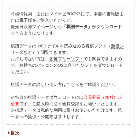
将棋情報局、またはマイナビBOOKSにて、本書の書籍版ま
たは電子版をご購入いただくと、
発売日以降マイページから
「棋譜データ」
がダウンロード
できるようになります。
棋譜データは.kifファイルを読み込める将棋ソフト（
激指シ
リーズ
など）で閲覧できます。
お持ちでない方は、
各種フリーソフト
でも閲覧できますの
で、お持ちのパソコンのOSに合ったソフトをダウンロード
ください。
棋譜データの詳しい使い方は
こちら
をご確認ください。
※特典の棋譜データダウンロードには
会員登録（無料）が
必要
です。ご購入時に必ず会員登録をお願いいたします。
※棋譜データは私的な利用に限りお使いいただけます。第
三者への提供・公開等は禁止します。
目次