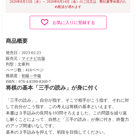
2026年8月12日（水）～ 2026年8月14日（金）のご注文は、弊社夏季休業のた
め配送が遅れます
お気に入りに登録する
商品概要
発売日：2023-02-23
販売元：
マイナビ出版
判型：文庫判
ページ数：416ページ
難易度：
初級～中級
ISBN：978-4-8399-8260-7
将棋の基本「三手の読み」が身に付く
「三手の読み」。自分が指す、そこで相手がこう指す、それに対
して自分がこう指す、この考えは将棋の基本といえます。
本書は３手詰みの良問を193問そろえました。この問題を繰り返
し解くことによって、自然と「三手の読み」が身に付き、終盤力
のアップ間違いなしです。
基本の３手詰みを抑えて、初段を目指してください。