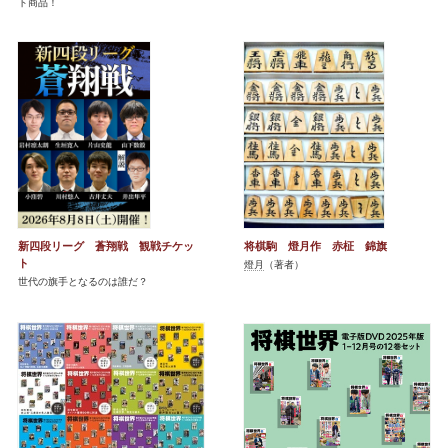
ト商品！
新四段リーグ 蒼翔戦 観戦チケッ
将棋駒 燈月作 赤柾 錦旗
ト
燈月
（著者）
世代の旗手となるのは誰だ？