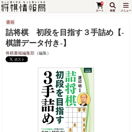
0
書籍
詰将棋 初段を目指す３手詰め【-
棋譜データ付き-】
将棋書籍編集部
（編集）