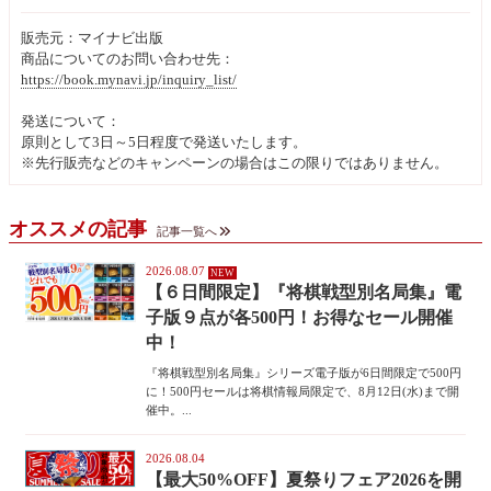
販売元：マイナビ出版
商品についてのお問い合わせ先：
https://book.mynavi.jp/inquiry_list/
発送について：
原則として3日～5日程度で発送いたします。
※先行販売などのキャンペーンの場合はこの限りではありません。
オススメの記事
記事一覧へ
2026.08.07
【６日間限定】『将棋戦型別名局集』電
子版９点が各500円！お得なセール開催
中！
『将棋戦型別名局集』シリーズ電子版が6日間限定で500円
に！500円セールは将棋情報局限定で、8月12日(水)まで開
催中。...
2026.08.04
【最大50%OFF】夏祭りフェア2026を開