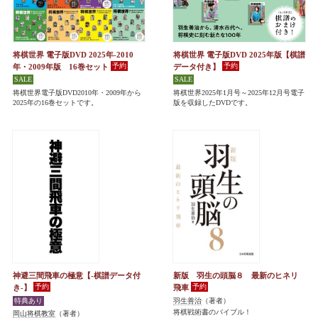
将棋世界 電子版DVD 2025年-2010
将棋世界 電子版DVD 2025年版【棋譜
年・2009年版 16巻セット
データ付き】
将棋世界電子版DVD2010年・2009年から
将棋世界2025年1月号～2025年12月号電子
2025年の16巻セットです。
版を収録したDVDです。
神避三間飛車の極意【-棋譜データ付
新版 羽生の頭脳８ 最新のヒネリ
き-】
飛車
羽生善治
（著者）
将棋戦術書のバイブル！
岡山将棋教室
（著者）