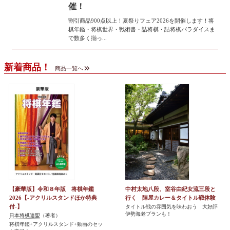
催！
割引商品900点以上！夏祭りフェア2026を開催します！将
棋年鑑・将棋世界・戦術書・詰将棋・詰将棋パラダイスま
で数多く揃っ...
新着商品！
商品一覧へ
【豪華版】令和８年版 将棋年鑑
中村太地八段、室谷由紀女流三段と
2026【-アクリルスタンドほか特典
行く 陣屋カレー＆タイトル戦体験
付-】
タイトル戦の雰囲気を味わおう 大好評
伊勢海老プランも！
日本将棋連盟
（著者）
将棋年鑑+アクリルスタンド+動画のセッ