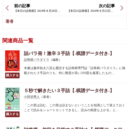
前の記事
次の記事
著者
関連商品一覧
詰パラ発！激辛３手詰【-棋譜データ付き-】
詰将棋パラダイス
（編集）
本書は藤井聡太八冠も愛読する詰将棋専門誌『詰将棋パラダイス』に掲
載された３手詰のうち、特に難度が高い200題を厳選したもの...
５秒で解きたい３手詰【-棋譜データ付き-】
小田切秀人
（著者）
「この形は詰む、この形は詰まないということを知識として覚えておく
ことで読みをショートカットできるし、読みの精度も上がる」と...