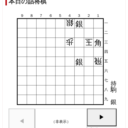
本日の詰将棋
９
８
７
６
５
４
３
２
１
銀
銀
一
二
歩
玉
角
三
四
飛
銀
五
六
七
持
駒
八
九
銀
▶
◀
（非表示）