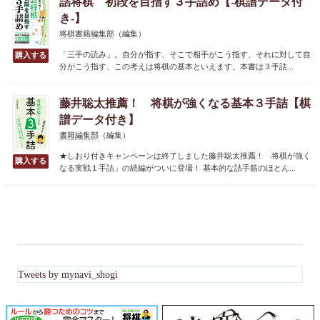
詰将棋 初段を目指す３手詰め【-棋譜データ付
き-】
将棋書籍編集部
（編集）
「三手の読み」。自分が指す、そこで相手がこう指す、それに対して自
分がこう指す、この考えは将棋の基本といえます。本書は３手詰...
藤井聡太推薦！ 将棋が強くなる基本３手詰【棋
譜データ付き】
書籍編集部
（編集）
★しおり付きキャンペーンは終了しました藤井聡太推薦！ 将棋が強く
なる実戦１手詰」の続編がついに登場！ 基本的な詰手筋のほとん...
Tweets by mynavi_shogi