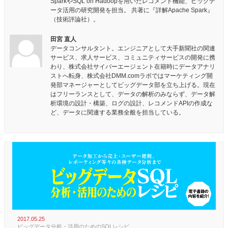
SparkやSQL on Hadoopを用いたレコメンド機能、ビッグデ
ータ活用の研究開発を担当。 共著に『詳解Apache Spark』
（技術評論社）。
田宮 直人
データコンサルタント。エンジニアとして大手新聞社の関連
サービス、求人サービス、コミュニティサービスの開発に携
わり、株式会社サイバーエージェント在籍時にデータアナリ
ストへ転身、株式会社DMM.comラボではマーケティング開
発部マネージャーとしてビッグデータ部を立ち上げる。現在
はフリーランスとして、データの解析のみならず、データ解
析環境の設計・構築、ログの設計、レコメンドAPIの作成な
ど、データに関連する業務全般を担当している。
2017.05.25
ビッグデータ分析・活用のためのSQLレシピ