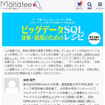
0
この連載では、著者が普段の業務で実際に作成しているレポートやSQLのコードを
より汎用化して、レシピ集としてまとめた書籍『
ビッグデータ分析・活用のための
SQLレシピ
』から、いくつかのレシピをピックアップしてご紹介していきます。
本書では、データ分析担当者とエンジニアを対象に、「データ加工の手法」「分析
に使用するSQL」「レポーティング・分析の手法」を解説しています。
この連載でピックアップした部分だけでも十分お試しいただけますが、内容が気に
なる方はぜひ書籍のほうも参照してみてください。
加嵜 長門
株式会社DMM.comラボ所属。慶應義塾大学大学院 政策・メ
ディア研究科修士課程修了。大学院や学生ベンチャーにて、
マルチメディアデータベースを対象とした検索やレコメンド
アルゴリズムの研究およびサービス開発に従事し、現在
DMM.comラボではビッグデータ活用基盤の構築に携わり、