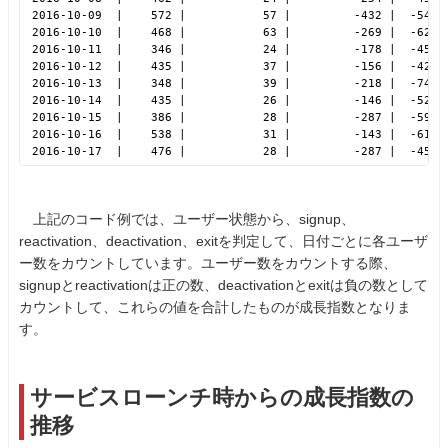
2016-10-09  |    572 |           57 |         -432 |  -54 |
2016-10-10  |    468 |           63 |         -269 |  -62 |
2016-10-11  |    346 |           24 |         -178 |  -45 |
2016-10-12  |    435 |           37 |         -156 |  -42 |
2016-10-13  |    348 |           39 |         -218 |  -74 |
2016-10-14  |    435 |           26 |         -146 |  -52 |
2016-10-15  |    386 |           28 |         -287 |  -59 |
2016-10-16  |    538 |           31 |         -143 |  -61 |
2016-10-17  |    476 |           28 |         -287 |  -45 |
上記のコード例では、ユーザー状態から、signup、
reactivation、deactivation、exitを判定して、日付ごとに各ユーザ
ー数をカウントしています。ユーザー数をカウントする際、
signupとreactivationは正の数、deactivationとexitは負の数として
カウントして、これらの値を合計したものが成長指数となりま
す。
サービスローンチ時からの成長指数の
推移