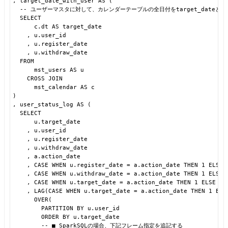
, target_date_with_user AS (
-- ユーザーマスタに対して、カレンダーテーブルの全日付をtarget_dateと
SELECT
c.dt AS target_date
, u.user_id
, u.register_date
, u.withdraw_date
FROM
mst_users AS u
CROSS JOIN
mst_calendar AS c
)
, user_status_log AS (
SELECT
u.target_date
, u.user_id
, u.register_date
, u.withdraw_date
, a.action_date
, CASE WHEN u.register_date = a.action_date THEN 1 ELSE 
, CASE WHEN u.withdraw_date = a.action_date THEN 1 ELSE 
, CASE WHEN u.target_date = a.action_date THEN 1 ELSE 0 
, LAG(CASE WHEN u.target_date = a.action_date THEN 1 ELS
OVER(
PARTITION BY u.user_id
ORDER BY u.target_date
-- ■ SparkSQLの場合、下記フレーム指定を追記する