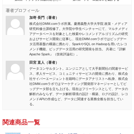
著者プロフィール
加嵜 長門（著者）
株式会社DMM.comラボ所属。慶應義塾大学大学院 政策・メディア
研究科修士課程修了。大学院や学生ベンチャーにて、マルチメディ
アデータベースを対象とした検索やレコメンドアルゴリズムの研究
およびサービス開発に従事し、現在DMM.comラボではビッグデー
タ活用基盤の構築に携わり、SparkやSQL on Hadoopを用いたレコ
メンド機能、ビッグデータ活用の研究開発を担当。 共著に『詳解
Apache Spark』（技術評論社）。
田宮 直人（著者）
データコンサルタント。エンジニアとして大手新聞社の関連サービ
ス、求人サービス、コミュニティサービスの開発に携わり、株式会
社サイバーエージェント在籍時にデータアナリストへ転身、株式会
社DMM.comラボではマーケティング開発部マネージャーとしてビ
ッグデータ部を立ち上げる。現在はフリーランスとして、データの
解析のみならず、データ解析環境の設計・構築、ログの設計、レコ
メンドAPIの作成など、データに関連する業務全般を担当してい
る。
関連商品一覧