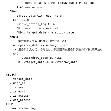
-- ROWS BETWEEN 1 PRECEDING AND 1 PRECEDING
) AS was_access
FROM
target_date_with_user AS u
LEFT JOIN
unique_action_log AS a
ON u.user_id = a.user_id
AND u.target_date = a.action_date
WHERE
-- 集計期間を登録日以降の日付に絞り込む
u.register_date <= u.target_date
-- 退会日が入っている場合は、集計期間を退会日以前の日付に絞り込む
AND (
u.withdraw_date IS NULL
OR u.target_date <= u.withdraw_date
)
)
SELECT
target_date
, user_id
, is_new
, is_exit
, is_access
, was_access
FROM
user_status_log