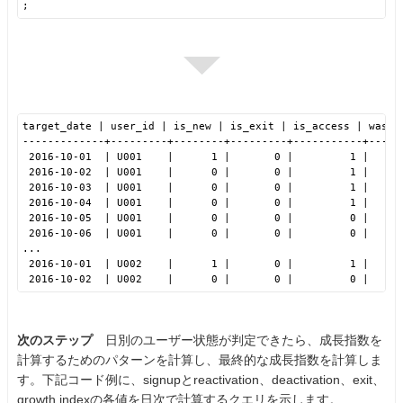
;
target_date | user_id | is_new | is_exit | is_access | was_a
-------------+---------+--------+---------+-----------+-----
2016-10-01  | U001    |      1 |       0 |         1 |
2016-10-02  | U001    |      0 |       0 |         1 |     
2016-10-03  | U001    |      0 |       0 |         1 |     
2016-10-04  | U001    |      0 |       0 |         1 |     
2016-10-05  | U001    |      0 |       0 |         0 |     
2016-10-06  | U001    |      0 |       0 |         0 |     
...
2016-10-01  | U002    |      1 |       0 |         1 |
2016-10-02  | U002    |      0 |       0 |         0 |     
次のステップ
日別のユーザー状態が判定できたら、成長指数を
計算するためのパターンを計算し、最終的な成長指数を計算しま
す。下記コード例に、signupとreactivation、deactivation、exit、
growth indexの各値を日次で計算するクエリを示します。