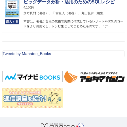
ビッグデータ分析・活用のためのSQLレシピ
4,180円
加嵜長門
（著者）、
田宮直人
（著者）、
丸山弘詩
（編集）
本書は、著者が普段の業務で実際に作成しているレポートやSQLのコー
ドをより汎用化し、レシピ集としてまとめたものです。「デー...
Tweets by Manatee_Books