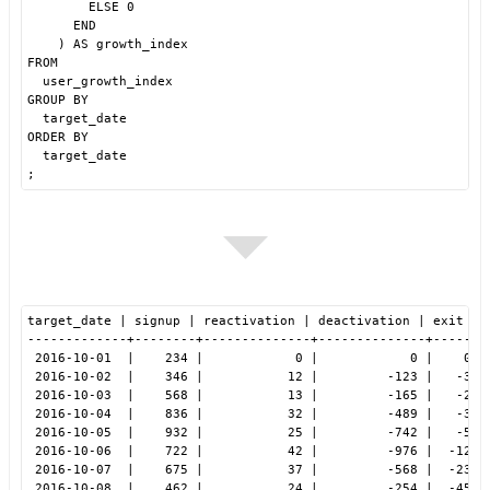
ELSE 0
END
) AS growth_index
FROM
user_growth_index
GROUP BY
target_date
ORDER BY
target_date
;
target_date | signup | reactivation | deactivation | exit | 
-------------+--------+--------------+--------------+------+
2016-10-01  |    234 |            0 |            0 |    0 |
2016-10-02  |    346 |           12 |         -123 |   -3 |
2016-10-03  |    568 |           13 |         -165 |   -2 |
2016-10-04  |    836 |           32 |         -489 |   -3 |
2016-10-05  |    932 |           25 |         -742 |   -5 |
2016-10-06  |    722 |           42 |         -976 |  -12 |
2016-10-07  |    675 |           37 |         -568 |  -23 |
2016-10-08  |    462 |           24 |         -254 |  -45 |