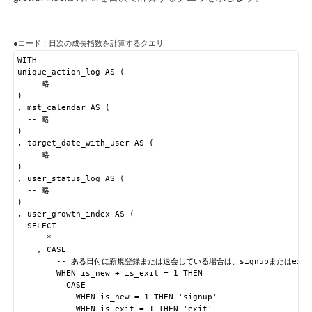
●コード：日次の成長指数を計算するクエリ
WITH
unique_action_log AS (
-- 略
)
, mst_calendar AS (
-- 略
)
, target_date_with_user AS (
-- 略
)
, user_status_log AS (
-- 略
)
, user_growth_index AS (
SELECT
*
, CASE
-- ある日付に新規登録または退会している場合は、signupまたはexi
WHEN is_new + is_exit = 1 THEN
CASE
WHEN is_new = 1 THEN 'signup'
WHEN is_exit = 1 THEN 'exit'