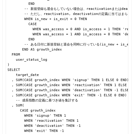
END
-- 新規登録も退会もしていない場合は、reactivationまたはdeacti
-- ただし、reactivation, deactivationの定義に当てはまら
WHEN is_new + is_exit = 0 THEN
CASE
WHEN was_access = 0 AND is_access = 1 THEN 'reac
WHEN was_access = 1 AND is_access = 0 THEN 'deac
END
-- ある日付に新規登録と退会を同時に行っている(is_new + is_exit
END AS growth_index
FROM
user_status_log
)
SELECT
target_date
, SUM(CASE growth_index WHEN 'signup' THEN 1 ELSE 0 END) A
, SUM(CASE growth_index WHEN 'reactivation' THEN 1 ELSE 0 
, SUM(CASE growth_index WHEN 'deactivation' THEN -1 ELSE 0
, SUM(CASE growth_index WHEN 'exit' THEN -1 ELSE 0 END) AS
-- 成長指数の定義に基づき値を集計する
, SUM(
CASE growth_index
WHEN 'signup' THEN 1
WHEN 'reactivation' THEN 1
WHEN 'deactivation' THEN -1
WHEN 'exit' THEN -1