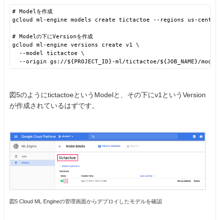
# Modelを作成
gcloud ml-engine models create tictactoe --regions us-centra
# Modelの下にVersionを作成
gcloud ml-engine versions create v1 \
--model tictactoe \
--origin 
gs://
${PROJECT_ID}-ml/tictactoe/${JOB_NAME}/model
図5のようにtictactoeというModelと、その下にv1というVersion
が作成されているはずです。
図5 Cloud ML Engineの管理画面からデプロイしたモデルを確認