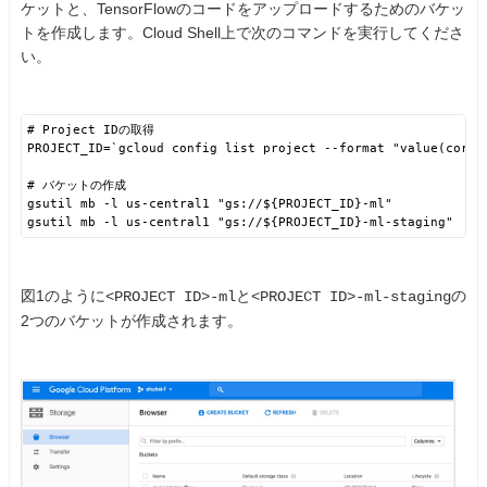
ケットと、TensorFlowのコードをアップロードするためのバケッ
トを作成します。Cloud Shell上で次のコマンドを実行してくださ
い。
# Project IDの取得
PROJECT_ID=`gcloud config list project --format "value(core.
# バケットの作成
gsutil mb -l us-central1 "
gs://
${PROJECT_ID}-ml"
gsutil mb -l us-central1 "
gs://
${PROJECT_ID}-ml-staging"
図1のように
と
の
<PROJECT ID>-ml
<PROJECT ID>-ml-staging
2つのバケットが作成されます。