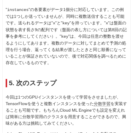
"
"の各要素がデータ1個分に対応しています。この例
instances
では1つしか送っていませんが、同時に複数送信することも可能
です。送られるデータは"
"と"
"を持っています。"
"は盤面の
x
key
x
状態を表す長さ9の配列です（盤面の表し方については第8回の記
事を参考にしてください）。"
"は、今回は任意の整数を渡せ
key
るようにしてあります。複数のデータに対してまとめて予測の処
理を行う場合、返ってくる結果が渡したときと同じ順番になって
いることが保証されていないので、後で対応関係を調べるために
存在しているものです。
5. 次のステップ
今回は1つのGPUインスタンスを使って学習をさせましたが、
TensorFlowを使うと複数インスタンスを使った
分散学習
を実装す
ることも可能です。もちろんCloud ML Engineでも設定を変えれ
ば簡単に分散学習用のクラスタを用意することができるので、興
味がある方は挑戦してみてください。