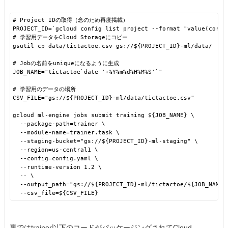
# Project IDの取得（念のため再度掲載）
PROJECT_ID=`gcloud config list project --format "value(core.
# 学習用データをCloud Storageにコピー
gsutil cp data/tictactoe.csv 
gs://
${PROJECT_ID}-ml/data/
# Jobの名前をuniqueになるように生成
JOB_NAME="tictactoe`date '+%Y%m%d%H%M%S'`"
# 学習用のデータの場所
CSV_FILE="
gs://
${PROJECT_ID}-ml/data/tictactoe.csv"
gcloud ml-engine jobs submit training ${JOB_NAME} \
--package-path=trainer \
--module-name=trainer.task \
--staging-bucket="
gs://
${PROJECT_ID}-ml-staging" \
--region=us-central1 \
--config=config.yaml \
--runtime-version 1.2 \
-- \
--output_path="
gs://
${PROJECT_ID}-ml/tictactoe/${JOB_NAME}
--csv_file=${CSV_FILE}
裏ではtrainer以下のコードがパッケージングされてCloud