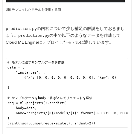
図6 デプロイしたモデルを使用する例
の内容について少し補足の解説をしておきまし
prediction.py
ょう。
の中で以下のようなデータを作成して
prediction.py
Cloud ML Engineにデプロイしたモデルに渡しています。
# モデルに渡すサンプルデータを作成
data = {
"instances": [
{"x": [0, 0, 0, 0, 0, 0, 0, 0, 0], "key": 0}
]
}
# サンプルデータをbodyに書き込んでリクエストを送信
req = ml.projects().predict(
body=data,
name="projects/{0}/models/{1}".format(PROJECT_ID, MODEL_
)
print(json.dumps(req.execute(), indent=2))