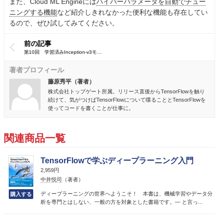
また、Cloud ML Engineには
ハイパーパラメータを自動でチュー
ニングする機能
など紹介しきれなかった便利な機能も存在してい
るので、ぜひ試してみてください。
前の記事
著者プロフィール
藤原秀平（著者）
株式会社トップゲート所属。リリース直後からTensorFlowを触り
続けて、気がつけばTensorFlowについて喋ることとTensorFlowを
使ってコードを書くことが仕事に。
関連商品一覧
TensorFlowで学ぶディープラーニング入門
2,959円
中井悦司
（著者）
ディープラーニングの世界へようこそ！ 本書は、機械学習やデータ分
析を専門とはしない、一般の方を対象とした書籍です。― と言っ...