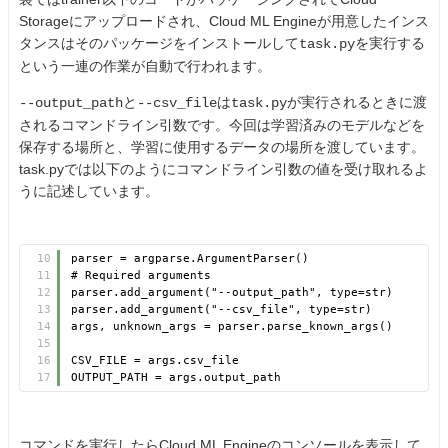
Storageにアップロードされ、Cloud ML Engineが用意したインス
タンスはそのパッケージをインストールして
を実行する
task.py
という一連の作業が自動で行われます。
と
は
が実行されるときに渡
--output_path
--csv_file
task.py
されるコマンドライン引数です。今回は学習済みのモデルなどを
保存する場所と、学習に使用するデータの場所を渡しています。
task.pyでは以下のようにコマンドライン引数の値を受け取れるよ
うに記述しています。
10
parser = argparse.ArgumentParser()
11
# Required arguments
12
parser.add_argument("--output_path", type=str)
13
parser.add_argument("--csv_file", type=str)
14
args, unknown_args = parser.parse_known_args()
15
16
CSV_FILE = args.csv_file
17
OUTPUT_PATH = args.output_path
コマンドを実行したらCloud ML Engineのコンソールを表示して