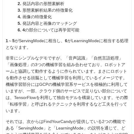
2.
発話内容の形態素解析
3.
形態素解析結果の特徴量化
4.
画像の特徴量化
5.
発話内容と画像のマッチング
6. 4
の部分については再学習可能
1
～
5
がServingModeに相当し、
6
がLearningModeに相当する処理
となります。
非常にシンプルなデモですが、「音声認識」「自然言語処理」
「画像処理」の3つの機械学習を組み合わせており、ロボットア
ームと協調して動作するように作られています。まさにロボット
を動作させる頭脳として機械学習を利用しているイメージです。
機械学習部分にはGCPの機械学習系サービスを積極的に利用して
いますが、一部、クラウド側のサービスで足りない部分について
は、TensorFlowを利用して独自モデルを構築しています。その際
「転移学習」と呼ばれるテクニックを利用するなど工夫を行って
います。
それでは、次からはFindYourCandyが提供している2つの機能で
ある「ServingMode」と「LearningMode」の説明を通じて、ど