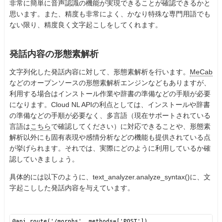
非常に簡単に音声認識の機能が実現できることが確認できるかと
思います。また、精度も非常によく、かなり特殊な専門用語でも
ない限り、精度良く文字起こしをしてくれます。
発話内容の形態素解析
文字列化した発話内容に対して、形態素解析を行います。
MeCab
などのオープンソースの形態素解析エンジンなどもありますが、
利用する場合はインストール作業や辞書の準備などの手順が必要
になります。Cloud NL APIの利点としては、インストールや辞書
の準備などの手順が必要なく、多言語（現在サポートされている
言語は
こちら
で確認してください）に対応できることや、形態素
解析以外にも固有表現や感情分析などの機能も提供されている点
が挙げられます。それでは、実際にどのように利用しているか確
認していきましょう。
具体的には以下のように、text_analyzer.analyze_syntax()に、文
字起こしした発話内容を与えています。
@api.route('/morphs', methods=['POST'])