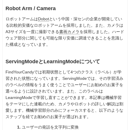
Robot Arm / Camera
ロボットアームは
Dobot
という中国・深センの企業が開発してい
る比較的安価なロボットアームを採用しました。また、カメラは
A3サイズを一度に撮影できる
書画カメラ
を採用しました。ハード
ウェア部分に関しても可能な限り安価に調達できることを意識し
た構成となっています。
ServingModeとLearningModeについて
FindYourCandyでは初期状態として4つのクラス（ラベル）が学
習された状態になっています。ServingModeでは、その学習済み
のラベルの情報をうまく使うことでユーザーにお勧めのお菓子を
選べるように設計されています。また、このラベルは
LearningModeで学習し直すことができます。本記事は機械学習
をテーマにした連載のため、カメラやロボットの詳しい解説は割
愛します。機械学習部分のみにフォーカスすると、以下のような
ステップを経てお勧めのお菓子が選ばれます。
1.
ユーザーの発話を文字列に変換