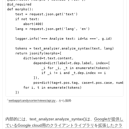
@id_required
def morphs():
text = request.json.get('text')
if not text:
abort(400)
lang = request.json.get('lang', 'en')
logger.info('=== Analyze text: id=%s ===', g.id)
tokens = text_analyzer.analyze_syntax(text, lang)
return jsonify(morphs=[
dict(word=t.text.content,
depend=dict(label=t.dep.label, index=[
_i for _i, _t in enumerate(tokens)
if _i != i and _t.dep.index == i
]),
pos=dict(tag=t.pos.tag, case=t.pos.case, number
for i, t in enumerate(tokens)
])
「
webapp/candysorter/views/api.py
」から抜粋
内部的には、text_analyzer.analyze_syntax()は、
Googleが提供し
ているGoogle cloud用のクライアントライブラリ
を
拡張したクラ