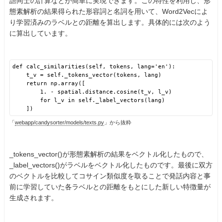
語同士の計算などが簡単に実現できます。この特性を利用し、形
態素解析の結果得られた形容詞と名詞を用いて、Word2Vecによ
り学習済みのラベルとの距離を算出します。具体的には次のよう
に算出しています。
def calc_similarities(self, tokens, lang='en'):
t_v = self._tokens_vector(tokens, lang)
return np.array([
1. - spatial.distance.cosine(t_v, l_v)
for l_v in self._label_vectors(lang)
])
「
webapp/candysorter/models/texts.py
」から抜粋
_tokens_vector()が形態素解析の結果をベクトル化したもので、
_label_vectors()がラベルをベクトル化したものです。最後に双方
のベクトルを比較してコサイン類似度を取ることで発話内容と事
前に学習していた各ラベルとの距離をもとにした新しい特徴量が
生成されます。