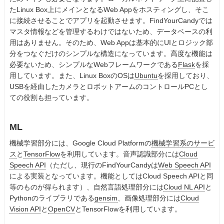
たLinux Box上にメインとなるWeb Appをホスティングし、そこ
に接続させることでアプリを起動させます。FindYourCandyでは
マスタ情報などを管理するわけではないため、データベースの利
用はありません。そのため、Web Appは基本的にUIとロジック部
分をつなぐだけのシンプルな構造になっています。高度な機能は
必要ないため、シンプルなWebフレームワークである
Flask
を採
用しています。また、Linux BoxのOSは
Ubuntu
を採用しており、
USBを経由したカメラとロボットアームのコントロールPCとし
ての役割も担っています。
ML
機械学習部分には、Google Cloud Platformの
機械学習系のサービ
ス
と
TensorFlow
を利用しています。音声認識部分には
Cloud
Speech API
（ただし、現行のFindYourCandyは
Web Speech API
による実装となっています。機能としてはCloud Speech APIと同
等のものが得られます）、自然言語処理部分には
Cloud NL API
と
Pythonのライブラリである
gensim
、画像処理部分には
Cloud
Vision API
と
OpenCV
とTensorFlowを利用しています。