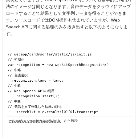
法のイメージは同じとなります。音声データをクラウドにアップ
ロードすることで結果として文字列データを得ることができま
す。ソースコードではDOM操作も含まれていますが、Web
Speech APIに関する処理のみを抜き出すと以下のようになりま
す。
// webapp/candysorter/static/js/init.js
// 初期化
var recognition = new webkitSpeechRecognition();
// 中略
// 言語選択
recognition.lang = lang;
// 中略
// Web Speech APIの利用
recognition.start();
// 中略
// 発話を文字列化した結果の取得
speechTxt = e.results[0][0].transcript
「
webapp/candysorter/static/js/init.js
」から抜粋