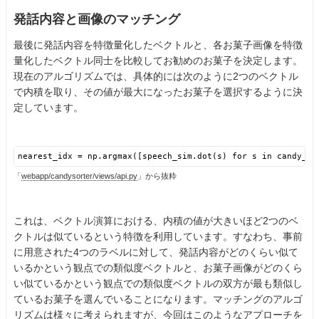
発話内容と画像のマッチング
最後に発話内容を特徴量化したベクトルと、各お菓子画像を特徴
量化したベクトル同士を比較してお勧めのお菓子を決定します。
現在のアルゴリズムでは、具体的には次のように2つのベクトル
で内積を取り、その値が最大になったお菓子を選択するように決
定しています。
nearest_idx = np.argmax([speech_sim.dot(s) for s in candy_si
「
webapp/candysorter/views/api.py
」から抜粋
これは、ベクトル演算における、内積の値が大きいほど2つのベ
クトルは似ているという特徴を利用しています。すなわち、事前
に用意された4つのラベルに対して、発話内容がどのくらい似て
いるかという観点での類似度ベクトルと、お菓子画像がどのくら
い似ているかという観点での類似度ベクトルの双方が最も類似し
ているお菓子を選んでいることになります。マッチングのアルゴ
リズムは様々に考えられますが、今回はこのようなアプローチを