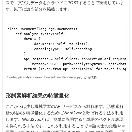
ス
で、文字列データをクラウドにPOSTすることで実現していま
す。以下に該当部分を掲載します。
class Document(language.Document):
def analyze_syntax(self):
data = {
'document': self._to_dict(),
'encodingType': self.encoding,
}
api_response = self.client._connection.api_request(
method='POST', path='analyzeSyntax', data=data)
return [Token.from_api_repr(token) for token in api_
「
webapp/candysorter/ext/google/cloud/language.py
」から抜粋
形態素解析結果の特徴量化
ここからは少し機械学習のAPIサービスから離れます。形態素解
析の結果を特徴量化するためにWord2vecと呼ばれる手法を利用
します。Word2vecとは、簡単に説明すると単語のベクトル表現
を得られる手法です。これを利用することで単語同士の距離や単