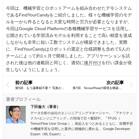
今回は、機械学習とロボットアームを組み合わせたデモシステム
であるFindYourCandyをご紹介しました。様々な機械学習のモデ
ルを一から作るとなると大変な時間と労力が必要となりますが、
今回はGoogle Cloud Platformの各種機械学習サービスを活用し、
公開されている学習済みモデルを利用することで高い精度を達成
しながらも非常に短い工数でシステムが構築できました。実際
に、FindYourCandyはロボットの選定と仕様調整も含めて5人の
チームによって約1ヶ月で開発しました。アプリケーションを試
された後は他の連載回と同じく、適切に
後片付け
を行い課金が発
生しないようにしましょう。
前の記事
次の記事
著者プロフィール
下田倫大（著者）
データ分析の会社のエンジニアリングマネージャー。「アナリティ
クス×エンジニアリング」の領域で日々奮闘中。「TFUG（
TensorFlow User Group ）」発起人をつとめるとともに、深層学習
や機械学習を活用した案件に積極的に携わる。 Google Developer
Expert（ML Expert） 。