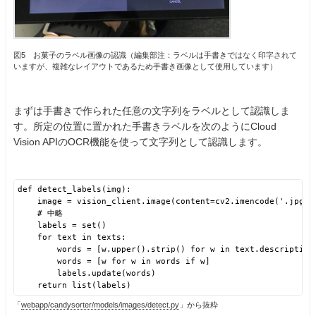
図5 お菓子のラベル画像の認識（編集部注：ラベルは手書きではなく印字されて
いますが、複雑なレイアウトであるため手書き画像として使用しています）
まずは手書きで作られた任意の文字列をラベルとして認識しま
す。所定の位置に置かれた手書きラベルを次のようにCloud
Vision APIのOCR機能を使って文字列として認識します。
def detect_labels(img):
image = vision_client.image(content=cv2.imencode('.jpg',
# 中略
labels = set()
for text in texts:
words = [w.upper().strip() for w in text.description
words = [w for w in words if w]
labels.update(words)
return list(labels)
「
webapp/candysorter/models/images/detect.py
」から抜粋