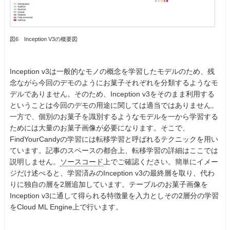
図6 Inception V3の概要図
Inception v3は一般的なモノの概念を学習したモデルのため、残
念ながら今回のデモのようにお菓子それぞれを分類するようなモ
デルでありません。そのため、Inception v3をそのまま利用する
ということは今回のデモの用途に関しては適当ではありません。
一方で、個別のお菓子を識別するようなモデルを一から学習する
ためには大量のお菓子画像が必要になります。そこで、
FindYourCandyの学習には転移学習と呼ばれるテクニックを用い
ています。記事のスペースの都合上、転移学習の詳細はここでは
説明しません。
ソースコード
上でご確認ください。簡単にイメー
ジだけ述べると、学習済みのInception v3の最終層を取り、代わ
りに独自の層を2層追加しています。テーブルのお菓子画像を
Inception v3に通して得られる特徴量を入力としその2層分の学習
をCloud ML Engine上で行います。