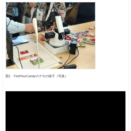
図1 FindYourCandyのデモの様子（写真）