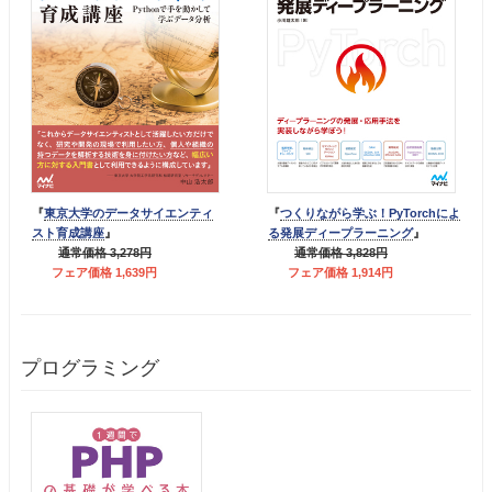
『
東京大学のデータサイエンティ
『
つくりながら学ぶ！PyTorchによ
スト育成講座
』
る発展ディープラーニング
』
通常価格 3,278円
通常価格 3,828円
フェア価格 1,639円
フェア価格 1,914円
プログラミング