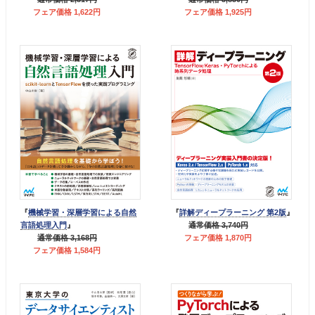
フェア価格 1,622円
フェア価格 1,925円
『
機械学習・深層学習による自然
『
詳解ディープラーニング 第2版
』
言語処理入門
』
通常価格 3,740円
通常価格 3,168円
フェア価格 1,870円
フェア価格 1,584円