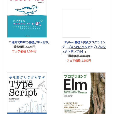
『
1週間でPHPの基礎が学べる本
』
『
Python基礎＆実践プログラミン
通常価格 2,728円
グ［プロへのスキルアップ+プロジ
フェア価格 1,364円
ェクトサンプル］
』
通常価格 3,960円
フェア価格 1,980円