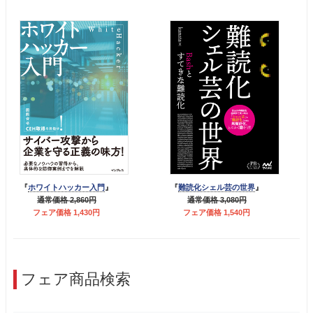
『
ホワイトハッカー入門
』
『
難読化シェル芸の世界
』
通常価格 2,860円
通常価格 3,080円
フェア価格 1,430円
フェア価格 1,540円
フェア商品検索