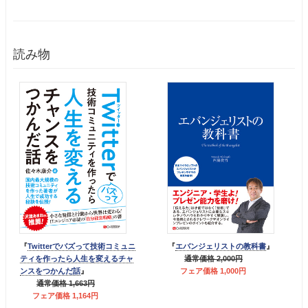
読み物
『
Twitterでバズって技術コミュニ
『
エバンジェリストの教科書
』
ティを作ったら人生を変えるチャ
通常価格 2,000円
ンスをつかんだ話
』
フェア価格 1,000円
通常価格 1,663円
フェア価格 1,164円