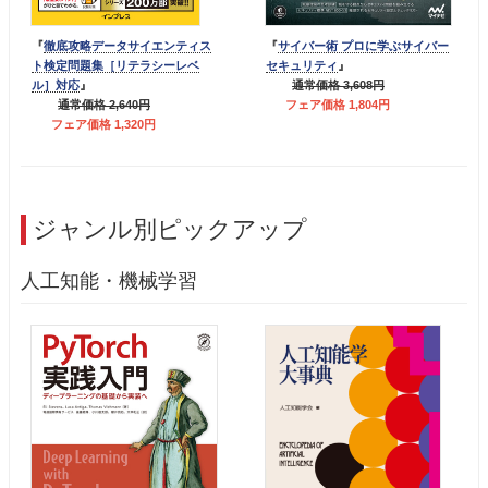
『
徹底攻略データサイエンティス
『
サイバー術 プロに学ぶサイバー
ト検定問題集［リテラシーレベ
セキュリティ
』
ル］対応
』
通常価格 3,608円
通常価格 2,640円
フェア価格 1,804円
フェア価格 1,320円
ジャンル別ピックアップ
人工知能・機械学習