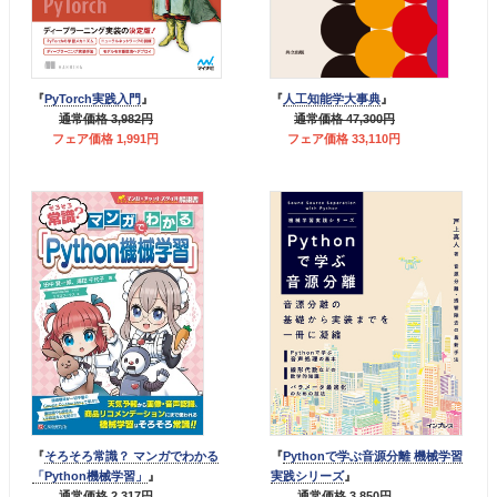
『
PyTorch実践入門
』
『
人工知能学大事典
』
通常価格 3,982円
通常価格 47,300円
フェア価格 1,991円
フェア価格 33,110円
『
そろそろ常識？ マンガでわかる
『
Pythonで学ぶ音源分離 機械学習
「Python機械学習」
』
実践シリーズ
』
通常価格 2,317円
通常価格 3,850円