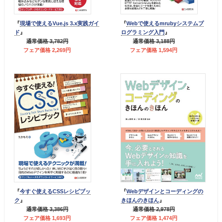
『
現場で使えるVue.js 3.x実践ガイ
『
Webで使えるmrubyシステムプ
ド
』
ログラミング入門
』
通常価格 3,782円
通常価格 3,188円
フェア価格 2,269円
フェア価格 1,594円
『
今すぐ使えるCSSレシピブッ
『
Webデザインとコーディングの
ク
』
きほんのきほん
』
通常価格 3,386円
通常価格 2,978円
フェア価格 1,693円
フェア価格 1,474円