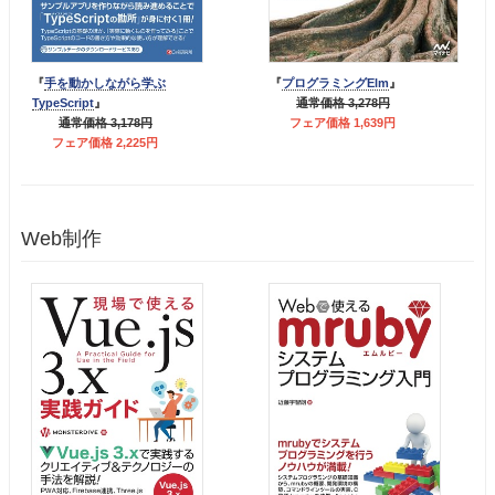
『
手を動かしながら学ぶ
『
プログラミングElm
』
TypeScript
』
通常価格 3,278円
通常価格 3,178円
フェア価格 1,639円
フェア価格 2,225円
Web制作