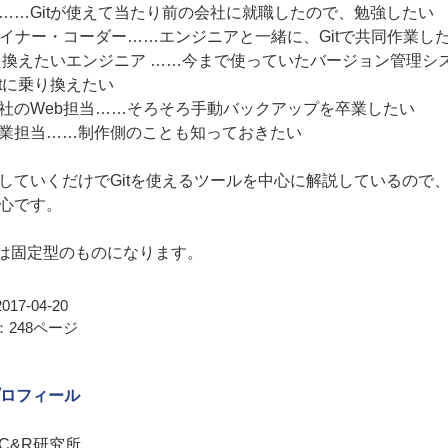
……Gitが使えて当たり前の会社に就職したので、勉強したい
ザイナー・コーダー……エンジニアと一緒に、Gitで共同作業し
乗り換えたいエンジニア ……今まで使っていたバージョン管理シ
itに乗り換えたい
社のWeb担当……そろそろ手動バックアップを卒業したい
業担当……制作側のことも知っておきたい
していくだけでGitを使えるツールを中心に解説しているので
心です。
Bは固定型のものになります。
17-04-20
248ページ
ロフィール
C&R研究所