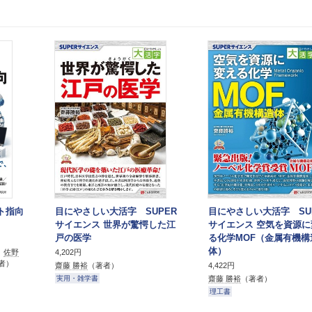
クト指向
目にやさしい大活字 SUPER
目にやさしい大活字 SU
サイエンス 世界が驚愕した江
サイエンス 空気を資源に
戸の医学
る化学MOF（金属有機構
体）
、
佐野
4,202円
者）
齋藤 勝裕
（著者）
4,422円
齋藤 勝裕
（著者）
実用・雑学書
理工書