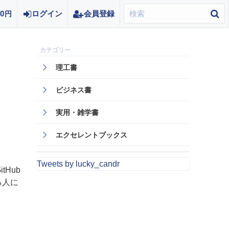
0
ログイン
会員登録
円
理工書
〉
ビジネス書
実用・雑学書
エクセレントブックス
Tweets by lucky_candr
Hub
る人に