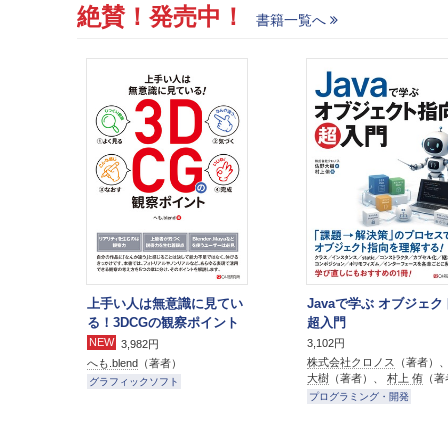
絶賛！発売中！
書籍一覧へ
上手い人は無意識に見てい
Javaで学ぶ オブジェ
る！3DCGの観察ポイント
超入門
NEW
3,102円
3,982円
株式会社クロノス
（著者）
へも.blend
（著者）
大樹
（著者）、
村上 侑
（著
グラフィックソフト
プログラミング・開発