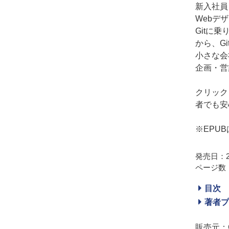
新入社員
Webデ
Gitに
から、G
小さな会
企画・営
クリック
者でも安
※EPU
発売日：20
ページ数：
目次
著者プ
販売元：