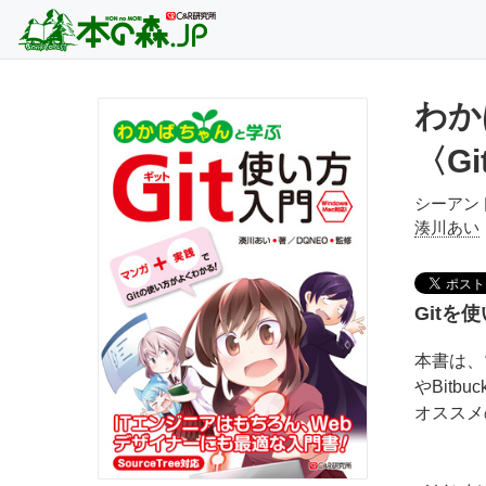
わか
〈Gi
シーアン
湊川あい
Gitを
本書は、
やBit
オススメ