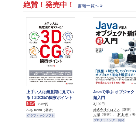
絶賛！発売中！
書籍一覧へ
上手い人は無意識に見てい
Javaで学ぶ オブジェ
る！3DCGの観察ポイント
超入門
NEW
3,102円
3,982円
株式会社クロノス
（著者）
へも.blend
（著者）
大樹
（著者）、
村上 侑
（著
グラフィックソフト
プログラミング・開発