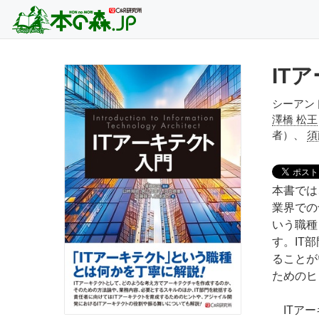
IT
シーアン
澤橋 松王
者）、
須
本書では
業界での
いう職種
す。IT
ることが
ためのヒ
ITアー