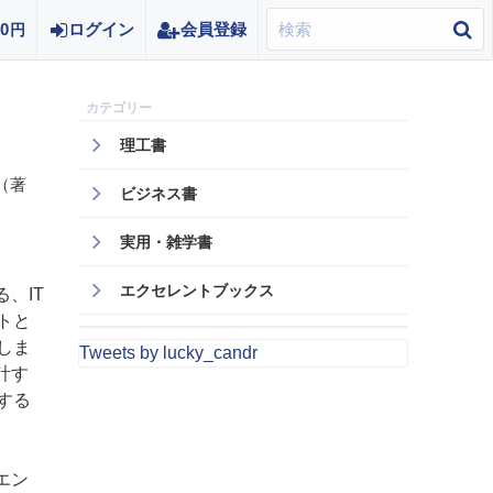
0
ログイン
会員登録
円
理工書
（著
ビジネス書
実用・雑学書
エクセレントブックス
、IT
トと
しま
Tweets by lucky_candr
計す
する
エン