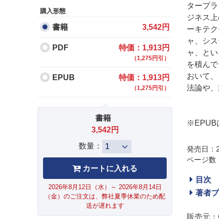
タープラ
購入形態
ジネス上
書籍
3,542円
ーキテク
ャ、シス
PDF
特価：1,913円
ャ、とい
（1,275円引）
を積んで
おいて、
EPUB
特価：1,913円
法論や、
（1,275円引）
書籍
※EPU
3,542円
数量：
発売日：20
ページ数：
目次
2026年8月12日（水）～ 2026年8月14日
著者プ
（金）のご注文は、弊社夏季休業のため配
送が遅れます
販売元：