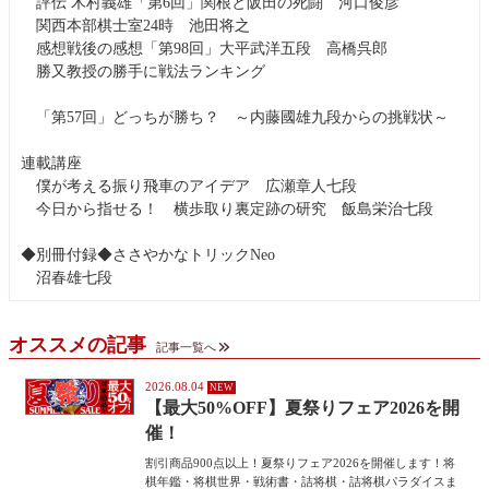
評伝 木村義雄「第6回」関根と阪田の死闘 河口俊彦
関西本部棋士室24時 池田将之
感想戦後の感想「第98回」大平武洋五段 高橋呉郎
勝又教授の勝手に戦法ランキング
「第57回」どっちが勝ち？ ～内藤國雄九段からの挑戦状～
連載講座
僕が考える振り飛車のアイデア 広瀬章人七段
今日から指せる！ 横歩取り裏定跡の研究 飯島栄治七段
◆別冊付録◆ささやかなトリックNeo
沼春雄七段
オススメの記事
記事一覧へ
2026.08.04
【最大50%OFF】夏祭りフェア2026を開
催！
割引商品900点以上！夏祭りフェア2026を開催します！将
棋年鑑・将棋世界・戦術書・詰将棋・詰将棋パラダイスま