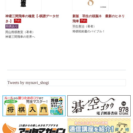
神避三間飛車の極意【-棋譜データ付
新版 羽生の頭脳８ 最新のヒネリ
き-】
飛車
羽生善治
（著者）
将棋戦術書のバイブル！
岡山将棋教室
（著者）
神避三間飛車の世界へ
Tweets by mynavi_shogi