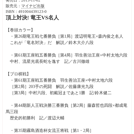
発売日：2013-11-02
販売元：
マイナビ出版
ISBN：491004439123-0
頂上対決! 竜王VS名人
【巻頭カラー】
・第26期竜王戦七番勝負［第1局］渡辺明竜王×森内俊之名人
これが「竜名対決」だ 解説／鈴木大介八段
・第61期王座戦五番勝負［第4局］羽生善治王座×中村太地六段
中村、流星光底長蛇を逸す 記／古川徹雄
【プロ棋戦】
・第61期王座戦五番勝負 羽生善治王座×中村太地六段
［第2局］203手の死闘 解説／佐藤康光九段
［第3局］中村六段、初戴冠まであと1勝 記/鈴木健二
・第44期新人王戦決勝三番勝負［第2局］藤森哲也四段×都成竜
馬三段
歴史的初勝利 記／渡辺大輔
・第35期霧島酒造杯女流王将戦［第1・2局］