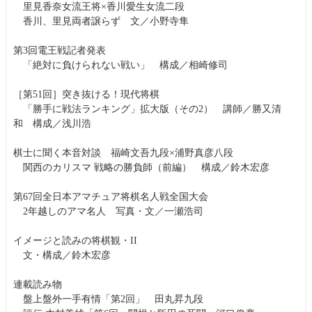
里見香奈女流王将×香川愛生女流二段
香川、里見両者譲らず 文／小野寺隼
第3回電王戦記者発表
「絶対に負けられない戦い」 構成／相崎修司
［第51回］突き抜ける！現代将棋
「勝手に戦法ランキング」拡大版（その2） 講師／勝又清
和 構成／浅川浩
棋士に聞く本音対談 福崎文吾九段×浦野真彦八段
関西のカリスマ 戦略の勝負師（前編） 構成／鈴木宏彦
第67回全日本アマチュア将棋名人戦全国大会
2年越しのアマ名人 写真・文／一瀬浩司
イメージと読みの将棋観・II
文・構成／鈴木宏彦
連載読み物
盤上盤外一手有情「第2回」 田丸昇九段