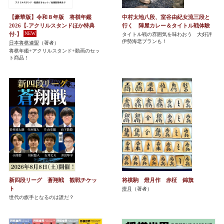
【豪華版】令和８年版 将棋年鑑
中村太地八段、室谷由紀女流三段と
2026【-アクリルスタンドほか特典
行く 陣屋カレー＆タイトル戦体験
付-】
タイトル戦の雰囲気を味わおう 大好評
伊勢海老プランも！
日本将棋連盟
（著者）
将棋年鑑+アクリルスタンド+動画のセッ
ト商品！
新四段リーグ 蒼翔戦 観戦チケッ
将棋駒 燈月作 赤柾 錦旗
ト
燈月
（著者）
世代の旗手となるのは誰だ？