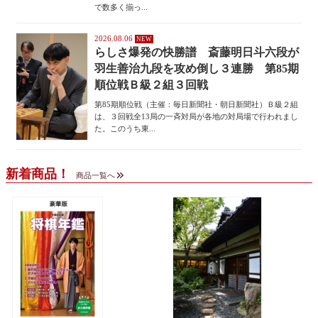
で数多く揃っ...
2026.08.06
らしさ爆発の快勝譜 斎藤明日斗六段が
羽生善治九段を攻め倒し３連勝 第85期
順位戦Ｂ級２組３回戦
第85期順位戦（主催：毎日新聞社・朝日新聞社）Ｂ級２組
は、３回戦全13局の一斉対局が各地の対局場で行われまし
た。このうち東...
新着商品！
商品一覧へ