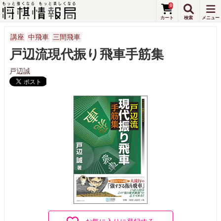
0
講座
中飛車
三間飛車
戸辺流現代振り飛車手筋集
戸辺誠