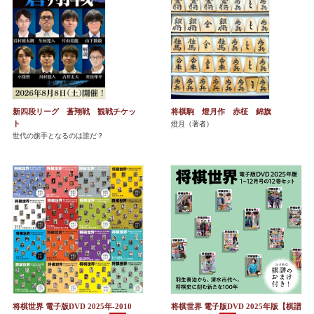
新四段リーグ 蒼翔戦 観戦チケッ
将棋駒 燈月作 赤柾 錦旗
ト
燈月
（著者）
世代の旗手となるのは誰だ？
将棋世界 電子版DVD 2025年-2010
将棋世界 電子版DVD 2025年版【棋譜