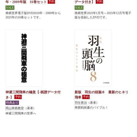
年・2009年版 16巻セット
データ付き】
将棋世界電子版DVD2010年・2009年から
将棋世界2025年1月号～2025年12月号電子
2025年の16巻セットです。
版を収録したDVDです。
神避三間飛車の極意【-棋譜データ付
新版 羽生の頭脳８ 最新のヒネリ
き-】
飛車
羽生善治
（著者）
将棋戦術書のバイブル！
岡山将棋教室
（著者）
神避三間飛車の世界へ