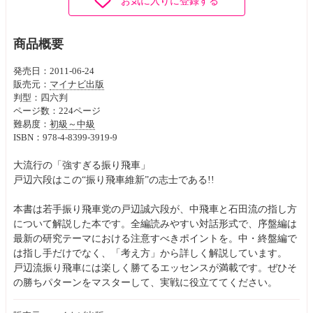
お気に入りに登録する
商品概要
発売日：2011-06-24
販売元：
マイナビ出版
判型：四六判
ページ数：224ページ
難易度：
初級～中級
ISBN：978-4-8399-3919-9
大流行の「強すぎる振り飛車」
戸辺六段はこの“振り飛車維新”の志士である!!
本書は若手振り飛車党の戸辺誠六段が、中飛車と石田流の指し方
について解説した本です。全編読みやすい対話形式で、序盤編は
最新の研究テーマにおける注意すべきポイントを。中・終盤編で
は指し手だけでなく、「考え方」から詳しく解説しています。
戸辺流振り飛車には楽しく勝てるエッセンスが満載です。ぜひそ
の勝ちパターンをマスターして、実戦に役立ててください。