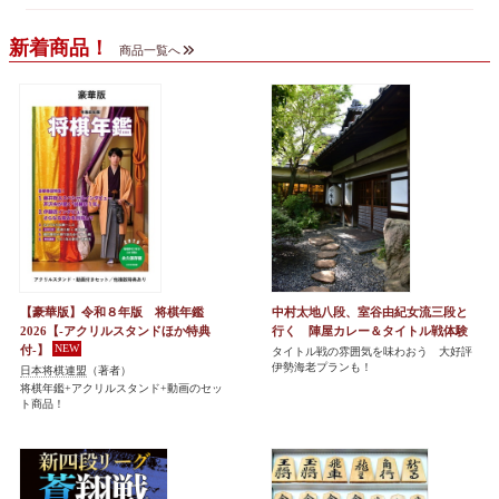
新着商品！
商品一覧へ
【豪華版】令和８年版 将棋年鑑
中村太地八段、室谷由紀女流三段と
2026【-アクリルスタンドほか特典
行く 陣屋カレー＆タイトル戦体験
付-】
タイトル戦の雰囲気を味わおう 大好評
伊勢海老プランも！
日本将棋連盟
（著者）
将棋年鑑+アクリルスタンド+動画のセッ
ト商品！