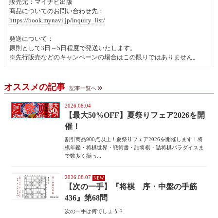
販売元：マイナビ出版
商品についてのお問い合わせ先：
https://book.mynavi.jp/inquiry_list/
発送について：
原則として3日～5日程度で発送いたします。
※先行販売などのキャンペーンの場合はこの限りではありません。
オススメの記事
記事一覧へ
2026.08.04
【最大50%OFF】夏祭りフェア2026を開
催！
割引商品900点以上！夏祭りフェア2026を開催します！将
棋年鑑・将棋世界・戦術書・詰将棋・詰将棋パラダイスま
で数多く揃っ...
2026.08.07
【次の一手】『将棋 序・中盤の手筋
436』第68問
次の一手は何でしょう？