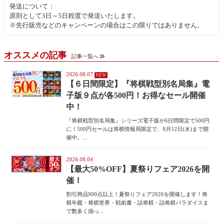
発送について：
原則として3日～5日程度で発送いたします。
※先行販売などのキャンペーンの場合はこの限りではありません。
オススメの記事
記事一覧へ
2026.08.07
【６日間限定】『将棋戦型別名局集』電
子版９点が各500円！お得なセール開催
中！
『将棋戦型別名局集』シリーズ電子版が6日間限定で500円
に！500円セールは将棋情報局限定で、8月12日(水)まで開
催中。...
2026.08.04
【最大50%OFF】夏祭りフェア2026を開
催！
割引商品900点以上！夏祭りフェア2026を開催します！将
棋年鑑・将棋世界・戦術書・詰将棋・詰将棋パラダイスま
で数多く揃っ...