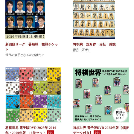
新四段リーグ 蒼翔戦 観戦チケッ
将棋駒 燈月作 赤柾 錦旗
ト
燈月
（著者）
世代の旗手となるのは誰だ？
将棋世界 電子版DVD 2025年-2010
将棋世界 電子版DVD 2025年版【棋譜
年・2009年版 16巻セット
データ付き】