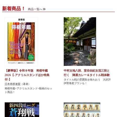
新着商品！
商品一覧へ
【豪華版】令和８年版 将棋年鑑
中村太地八段、室谷由紀女流三段と
2026【-アクリルスタンドほか特典
行く 陣屋カレー＆タイトル戦体験
付-】
タイトル戦の雰囲気を味わおう 大好評
伊勢海老プランも！
日本将棋連盟
（著者）
将棋年鑑+アクリルスタンド+動画のセッ
ト商品！