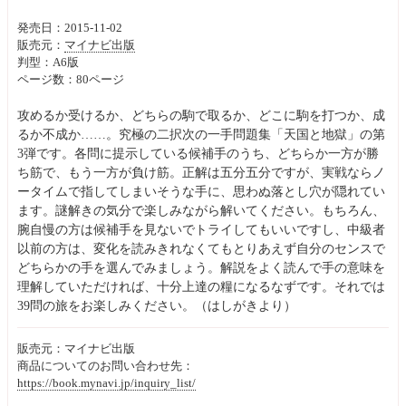
発売日：2015-11-02
販売元：
マイナビ出版
判型：A6版
ページ数：80ページ
攻めるか受けるか、どちらの駒で取るか、どこに駒を打つか、成
るか不成か……。究極の二択次の一手問題集「天国と地獄」の第
3弾です。各問に提示している候補手のうち、どちらか一方が勝
ち筋で、もう一方が負け筋。正解は五分五分ですが、実戦ならノ
ータイムで指してしまいそうな手に、思わぬ落とし穴が隠れてい
ます。謎解きの気分で楽しみながら解いてください。もちろん、
腕自慢の方は候補手を見ないでトライしてもいいですし、中級者
以前の方は、変化を読みきれなくてもとりあえず自分のセンスで
どちらかの手を選んでみましょう。解説をよく読んで手の意味を
理解していただければ、十分上達の糧になるなずです。それでは
39問の旅をお楽しみください。（はしがきより）
販売元：マイナビ出版
商品についてのお問い合わせ先：
https://book.mynavi.jp/inquiry_list/