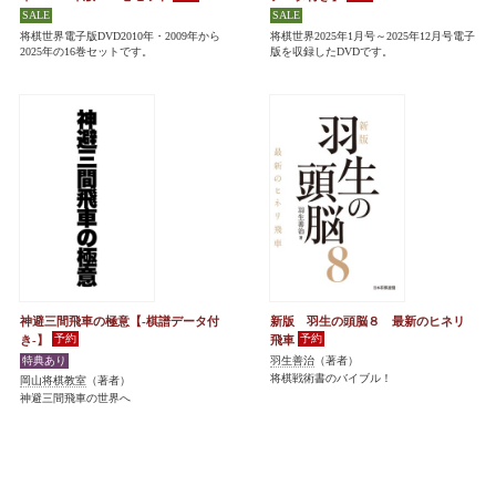
将棋世界電子版DVD2010年・2009年から
将棋世界2025年1月号～2025年12月号電子
2025年の16巻セットです。
版を収録したDVDです。
神避三間飛車の極意【-棋譜データ付
新版 羽生の頭脳８ 最新のヒネリ
き-】
飛車
羽生善治
（著者）
将棋戦術書のバイブル！
岡山将棋教室
（著者）
神避三間飛車の世界へ