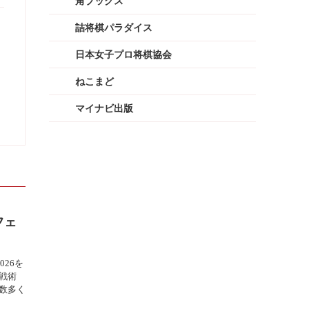
角ブックス
詰将棋パラダイス
日本女子プロ将棋協会
ねこまど
マイナビ出版
フェ
026を
戦術
数多く