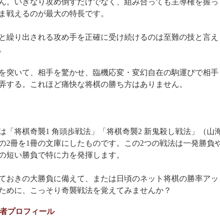
ん。いきなり攻め倒すだけでなく、組み合っても主導権を握っ
ま戦えるのが最大の特長です。
と繰り出される攻め手を正確に受け続けるのは至難の技と言え
。
を突いて、相手を驚かせ、臨機応変・変幻自在の駒運びで相手
弄する。これほど痛快な将棋の勝ち方はありません。
は「将棋奇襲1 角頭歩戦法」「将棋奇襲2 新鬼殺し戦法」（山
の2冊を1冊の文庫にしたものです。この2つの戦法は一発勝負
の短い勝負で特に力を発揮します。
ておきの大勝負に備えて、または日頃のネット将棋の勝率アッ
ために、こっそり奇襲戦法を覚えてみませんか？
者プロフィール