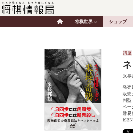
将棋世界
ショップ
講座
ネ
米長
発売日
販売
判型
ペー
難易
ISBN