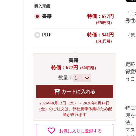
購入形態
「こ
書籍
特価：677円
秀性
（676円引）
PDF
特価：541円
（第
（541円引）
書籍
定跡
特価：677円
（676円引）
得意
数量：
うこ
2026年8月12日（水）～ 2026年8月14日
特に
（金）のご注文は、弊社夏季休業のため配
送が遅れます
襲を
法」
マス
お気に入りに登録する