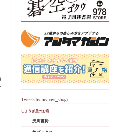
海
や
Tweets by mynavi_shogi
浅川書房