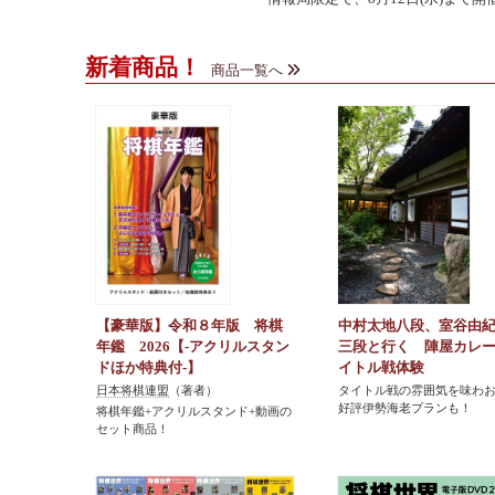
新着商品！
商品一覧へ
【豪華版】令和８年版 将棋
中村太地八段、室谷由
年鑑 2026【-アクリルスタン
三段と行く 陣屋カレ
ドほか特典付-】
イトル戦体験
日本将棋連盟
（著者）
タイトル戦の雰囲気を味わ
好評伊勢海老プランも！
将棋年鑑+アクリルスタンド+動画の
セット商品！