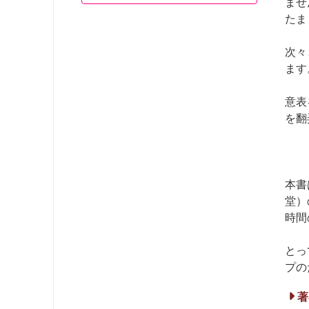
ませ
たま
次々
ます
意表
を翻
本書
堂）
時間
とっ
プの
著