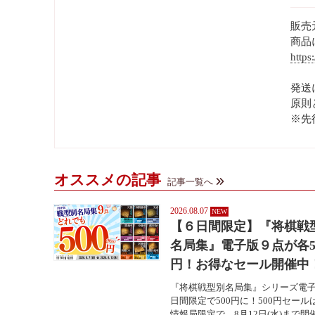
販売
商品
https
発送
原則
※先
オススメの記事
記事一覧へ
2026.08.07
【６日間限定】『将棋戦
名局集』電子版９点が各5
円！お得なセール開催中
『将棋戦型別名局集』シリーズ電子
日間限定で500円に！500円セール
情報局限定で、8月12日(水)まで開催中