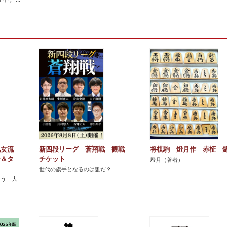
紀女流
新四段リーグ 蒼翔戦 観戦
将棋駒 燈月作 赤柾 
ー＆タ
チケット
燈月
（著者）
世代の旗手となるのは誰だ？
おう 大