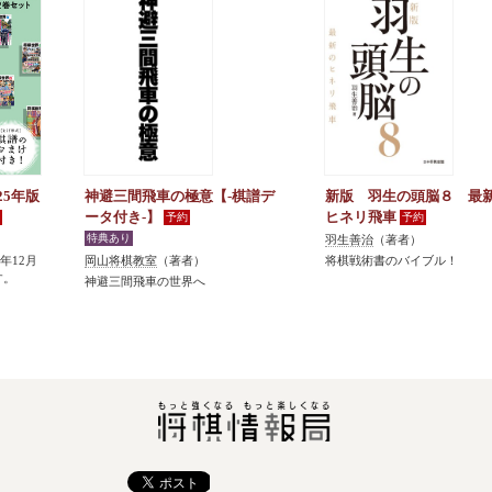
25年版
神避三間飛車の極意【-棋譜デ
新版 羽生の頭脳８ 最
ータ付き-】
ヒネリ飛車
羽生善治
（著者）
5年12月
岡山将棋教室
（著者）
将棋戦術書のバイブル！
す。
神避三間飛車の世界へ