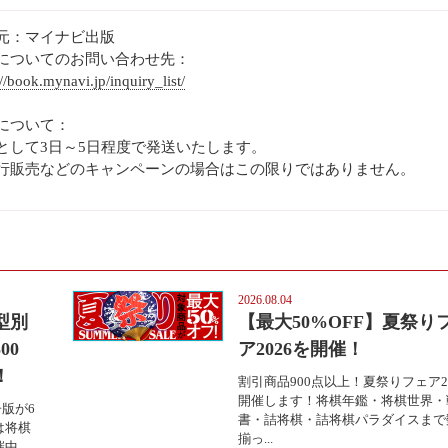
元：マイナビ出版
についてのお問い合わせ先：
://book.mynavi.jp/inquiry_list/
について：
として3日～5日程度で発送いたします。
行販売などのキャンペーンの場合はこの限りではありません。
2026.08.04
型別
【最大50%OFF】夏祭り
00
ア2026を開催！
！
割引商品900点以上！夏祭りフェア2
開催します！将棋年鑑・将棋世界・
版が6
書・詰将棋・詰将棋パラダイスまで
は将棋
揃っ...
。...