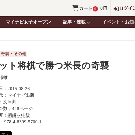
0
ログイ
カート
円
0
マイナビ女子オープン
記事・連載
イベント・お知
奇襲・その他
ット将棋で勝つ米長の奇襲
邦雄
：2015-08-26
元：
マイナビ出版
：文庫判
ジ数：448ページ
度：
初級～中級
：978-4-8399-5700-1