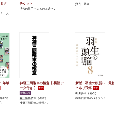
ー＆タ
チケット
燈月
（著者）
世代の旗手となるのは誰だ？
おう 大
25年版
神避三間飛車の極意【-棋譜デ
新版 羽生の頭脳８ 最
ータ付き-】
ヒネリ飛車
羽生善治
（著者）
5年12月
岡山将棋教室
（著者）
将棋戦術書のバイブル！
す。
神避三間飛車の世界へ