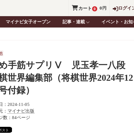
0
ログイ
カート
円
0
マイナビ女子オープン
記事・連載
イベント・お知
他
め手筋サプリⅤ 児玉孝一八段
棋世界編集部（将棋世界2024年12
号付録）
：2024-11-05
元：
マイナビ出版
ジ数：84ページ