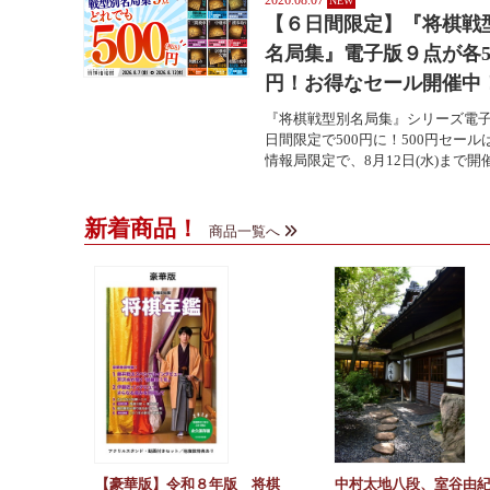
2026.08.07
【６日間限定】『将棋戦
名局集』電子版９点が各5
円！お得なセール開催中
『将棋戦型別名局集』シリーズ電子
日間限定で500円に！500円セール
情報局限定で、8月12日(水)まで開催中
新着商品！
商品一覧へ
【豪華版】令和８年版 将棋
中村太地八段、室谷由