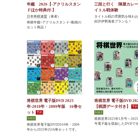
年鑑 2026【-アクリルスタン
三段と行く 陣屋カレ
ドほか特典付-】
イトル戦体験
日本将棋連盟
（著者）
タイトル戦の雰囲気を味わ
好評伊勢海老プランも！
将棋年鑑+アクリルスタンド+動画の
セット商品！
将棋世界 電子版DVD 2025
将棋世界 電子版DVD 20
年-2010年・2009年版 16巻セ
【棋譜データ付き】
ット
将棋世界2025年1月号～202
号電子版を収録したDVDで
将棋世界電子版DVD2010年・2009
年から2025年の16巻セットです。