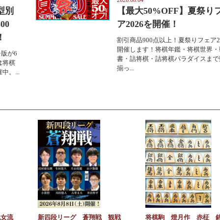
2026.08.04
型別
【最大50%OFF】夏祭り
00
ア2026を開催！
！
割引商品900点以上！夏祭りフェア2
開催します！将棋年鑑・将棋世界・
版が6
書・詰将棋・詰将棋パラダイスまで
は将棋
揃っ...
。...
紀女流
新四段リーグ 蒼翔戦 観戦
将棋駒 燈月作 赤柾 