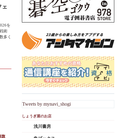
フェ
026を
戦術
数多く
Tweets by mynavi_shogi
浅川書房
錦旗