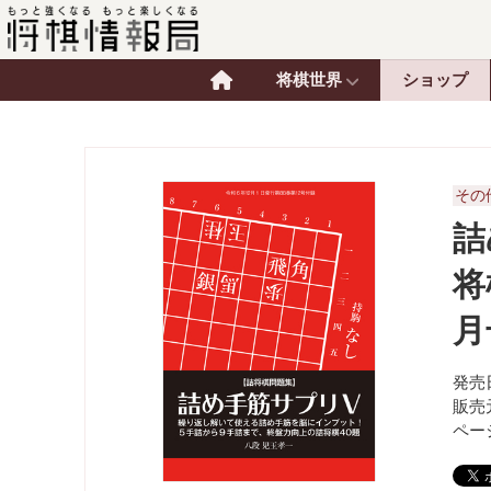
将棋世界
ショップ
その
詰
将
月
発売日
販売
ペー