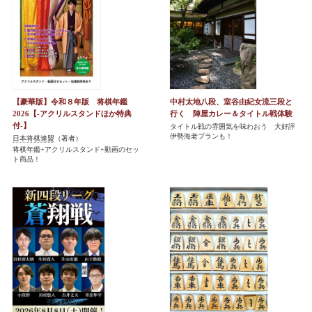
【豪華版】令和８年版 将棋年鑑
中村太地八段、室谷由紀女流三段と
2026【-アクリルスタンドほか特典
行く 陣屋カレー＆タイトル戦体験
付-】
タイトル戦の雰囲気を味わおう 大好評
伊勢海老プランも！
日本将棋連盟
（著者）
将棋年鑑+アクリルスタンド+動画のセッ
ト商品！