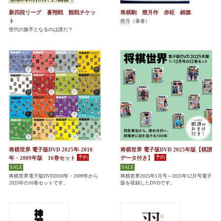
新四段リーグ 蒼翔戦 観戦チケッ
将棋駒 燈月作 赤柾 錦旗
ト
燈月
（著者）
世代の旗手となるのは誰だ？
将棋世界 電子版DVD 2025年-2010
将棋世界 電子版DVD 2025年版【棋譜
年・2009年版 16巻セット
データ付き】
将棋世界電子版DVD2010年・2009年から
将棋世界2025年1月号～2025年12月号電子
2025年の16巻セットです。
版を収録したDVDです。