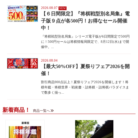
2026.08.07
【６日間限定】『将棋戦型別名局集』電
子版９点が各500円！お得なセール開催
中！
『将棋戦型別名局集』シリーズ電子版が6日間限定で500円
に！500円セールは将棋情報局限定で、8月12日(水)まで開
催中。...
2026.08.04
【最大50%OFF】夏祭りフェア2026を開
催！
割引商品900点以上！夏祭りフェア2026を開催します！将
棋年鑑・将棋世界・戦術書・詰将棋・詰将棋パラダイスま
で数多く揃っ...
新着商品！
商品一覧へ