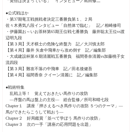
「覚悟は決まっている」 インタビュー／島田修二
●公式戦ほか
・第37期竜王戦挑戦者決定三番勝負第１、２局
佐々木勇気八段インタビュー「自然体で臨む」 記／相崎修司
・伊藤園お～いお茶杯第65期王位戦七番勝負 藤井聡太王位vs渡
辺明九段
【第３局】天才棋士の危険な終盤力 記／大川慎太郎
【第４局】藤井 矢倉中飛車から攻め倒す 記／編集部
・大成建設杯第６期清麗戦五番勝負 福間香奈清麗vs加藤桃子女
流四段
【第３局】難攻不落の中飛車 記／田名後健吾
【第４局】福間香奈 クイーン清麗に 記／編集部
●戦術特集
乱戦上等！ 覚えておきたい馬作りの攻防
―序盤の馬は盤上の主役― 総合監修／所司和晴七段
Chapter１ 講座「押さえるべき馬作りの攻防 ５つのテーマ」―
馬ができたらこうして戦おう―
Chapter２ 好局鑑賞「並べて学ぼう 馬作りの攻防」
Chapter３ 次の一手「講座の応用問題を出題」