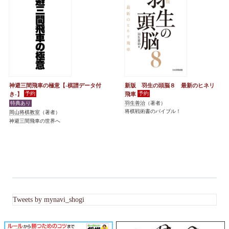
神避三間飛車の極意【-棋譜データ付
新版 羽生の頭脳８ 最新のヒネリ
き-】
飛車
羽生善治
（著者）
将棋戦術書のバイブル！
岡山将棋教室
（著者）
神避三間飛車の世界へ
Tweets by mynavi_shogi