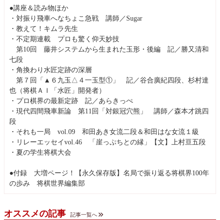
●講座＆読み物ほか
・対振り飛車へなちょこ急戦 講師／Sugar
・教えて！キムラ先生
・不定期連載 プロも驚く仰天妙技
第10回 藤井システムから生まれた玉形・後編 記／勝又清和
七段
・角換わり水匠定跡の深層
第７回「▲６九玉△４一玉型①」 記／谷合廣紀四段、杉村達
也（将棋ＡＩ「水匠」開発者）
・プロ棋界の最新定跡 記／あらきっぺ
・現代四間飛車新論 第11回「対銀冠穴熊」 講師／森本才跳四
段
・それも一局 vol.09 和田あき女流二段＆和田はな女流１級
・リレーエッセイvol.46 「崖っぷちとの縁」【文】上村亘五段
・夏の学生将棋大会
●付録 大増ページ！【永久保存版】名局で振り返る将棋界100年
の歩み 将棋世界編集部
オススメの記事
記事一覧へ