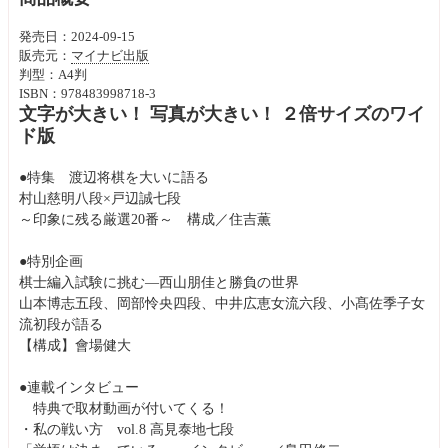
発売日：2024-09-15
販売元：
マイナビ出版
判型：A4判
ISBN：978483998718-3
文字が大きい！ 写真が大きい！ ２倍サイズのワイ
ド版
●特集 渡辺将棋を大いに語る
村山慈明八段×戸辺誠七段
～印象に残る厳選20番～ 構成／住吉薫
●特別企画
棋士編入試験に挑む―西山朋佳と勝負の世界
山本博志五段、岡部怜央四段、中井広恵女流六段、小髙佐季子女
流初段が語る
【構成】會場健大
●連載インタビュー
特典で取材動画が付いてくる！
・私の戦い方 vol.8 高見泰地七段