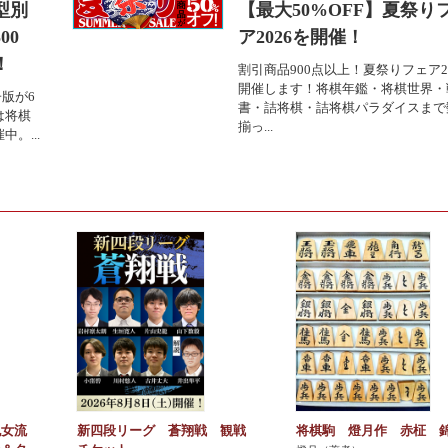
型別
【最大50%OFF】夏祭り
00
ア2026を開催！
！
割引商品900点以上！夏祭りフェア2
開催します！将棋年鑑・将棋世界・
版が6
書・詰将棋・詰将棋パラダイスまで
は将棋
揃っ...
。...
紀女流
新四段リーグ 蒼翔戦 観戦
将棋駒 燈月作 赤柾 