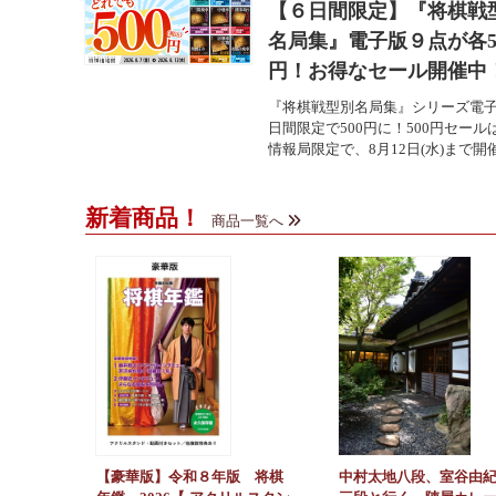
【６日間限定】『将棋戦
名局集』電子版９点が各5
円！お得なセール開催中
『将棋戦型別名局集』シリーズ電子
日間限定で500円に！500円セール
情報局限定で、8月12日(水)まで開催中
新着商品！
商品一覧へ
【豪華版】令和８年版 将棋
中村太地八段、室谷由