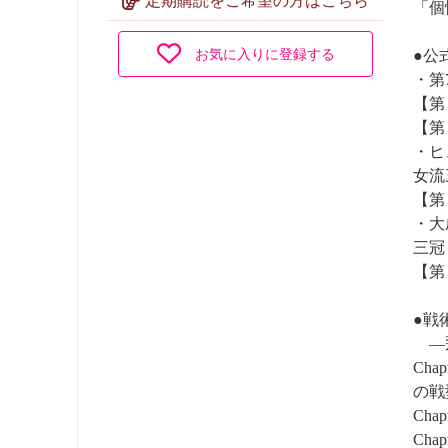
「個
お気に入りに登録する
●公
・第
【第
【第
・ヒ
女流
【第
・大
三冠
【第
●戦
―飛
Ch
の戦
Ch
Ch