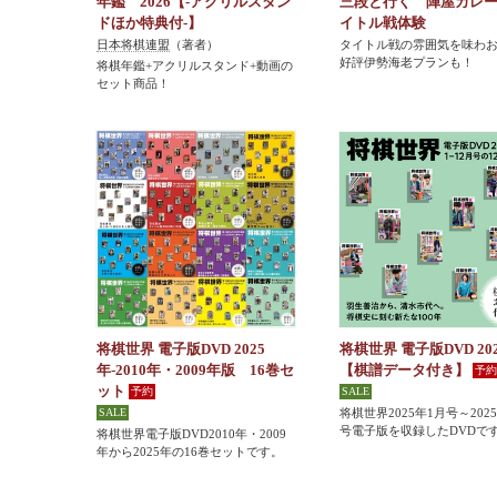
年鑑 2026【-アクリルスタン
三段と行く 陣屋カレ
ドほか特典付-】
イトル戦体験
日本将棋連盟
（著者）
タイトル戦の雰囲気を味わ
好評伊勢海老プランも！
将棋年鑑+アクリルスタンド+動画の
セット商品！
将棋世界 電子版DVD 2025
将棋世界 電子版DVD 20
年-2010年・2009年版 16巻セ
【棋譜データ付き】
ット
将棋世界2025年1月号～202
号電子版を収録したDVDで
将棋世界電子版DVD2010年・2009
年から2025年の16巻セットです。