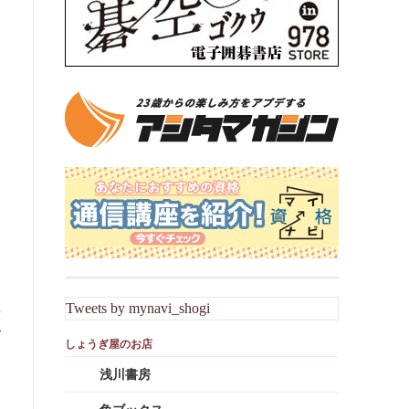
Tweets by mynavi_shogi
段
て
浅川書房