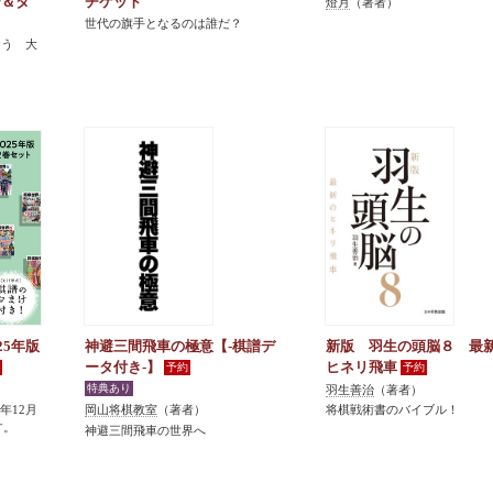
ー＆タ
チケット
燈月
（著者）
世代の旗手となるのは誰だ？
おう 大
25年版
神避三間飛車の極意【-棋譜デ
新版 羽生の頭脳８ 最
ータ付き-】
ヒネリ飛車
羽生善治
（著者）
5年12月
岡山将棋教室
（著者）
将棋戦術書のバイブル！
す。
神避三間飛車の世界へ