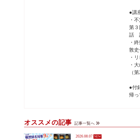
●講
・不
第３
話 
・終
敦史
・リ
・大
（第
●付
帰っ
オススメの記事
記事一覧へ
2026.08.07