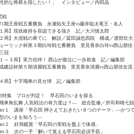
性的な将棋を指したい！」 インタビュー／内田晶
式戦
71期王座戦五番勝負 永瀬拓矢王座vs藤井聡太竜王・名人
１局】現状維持を容認できる強さ 記／大川慎太郎
２局】大混戦の果てに 解説／冨田誠也四段 構成／渡部壮大
ューリック杯第３期白玲戦七番勝負 里見香奈白玲vs西山朋佳
三冠
１～３局】実力伯仲！ 西山が復位に一歩前進 記／編集部
成建設杯第５期清麗戦五番勝負 里見香奈清麗vs西山朋佳女流
４局】十字飛車の見せ球 記／編集部
術特集 プロが判定！ 早石田のいまを探る
車角乱舞 人気戦法の有力度は？― 総合監修／所司和晴七
apter１ 講座「早石田 押さえておきたい８つのテーマ」―かつ
型のいまを知ろう―
apter２ 好局鑑賞「早石田の実戦を盤上で体感」
apter３ 次の一手「解いて覚える早石田必須手筋」