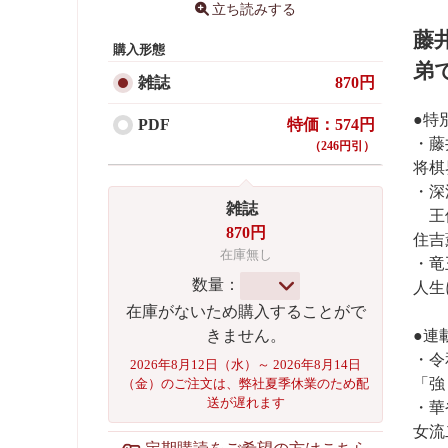
立ち読みする
藤
購入形態
弟
雑誌
870円
●特
PDF
特価：574円
・藤
（246円引）
将棋
・深
雑誌
王位
870円
住吉
在庫無し
・竜
数量：
人生
在庫がないため購入することがで
●連
きません。
・令
2026年8月12日（水）～ 2026年8月14日
「強
（金）のご注文は、弊社夏季休業のため配
送が遅れます
・華
女流
定期購読をご希望の方はこちら