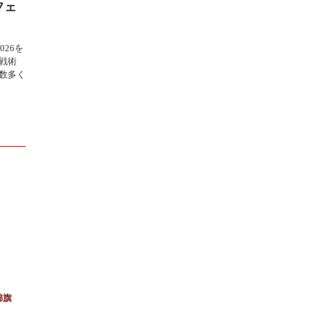
フェ
026を
戦術
数多く
錦旗