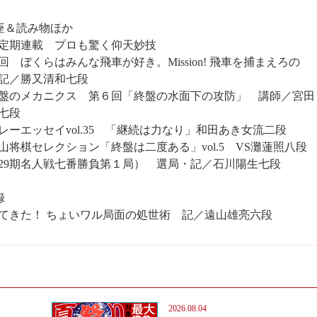
座＆読み物ほか
定期連載 プロも驚く仰天妙技
回 ぼくらはみんな飛車が好き。Mission! 飛車を捕まえろの
記／勝又清和七段
盤のメカニクス 第６回「終盤の水面下の攻防」 講師／宮田
七段
レーエッセイvol.35 「継続は力なり」和田あき女流二段
山将棋セレクション「終盤は二度ある」vol.5 VS灘蓮照八段
29期名人戦七番勝負第１局） 選局・記／石川陽生七段
録
てきた！ ちょいワル局面の処世術 記／遠山雄亮六段
2026.08.04