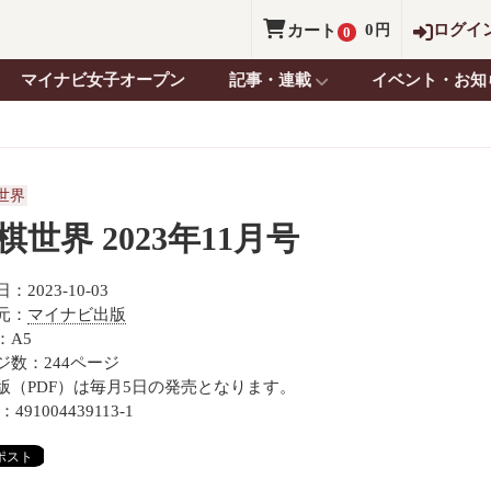
0
ログイ
カート
円
0
マイナビ女子オープン
記事・連載
イベント・お知
世界
棋世界 2023年11月号
：2023-10-03
元：
マイナビ出版
：A5
ジ数：244ページ
版（PDF）は毎月5日の発売となります。
：491004439113-1