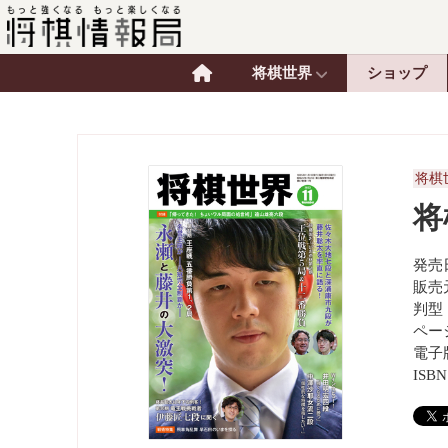
将棋世界
ショップ
将棋
将
発売日
販売
判型
ペー
電子
ISBN