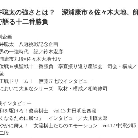
井聡太の強さとは？ 深浦康市＆佐々木大地、
で語る十二番勝負
別企画
井聡太 八冠挑戦記念企画
界の一強時代 記／鈴木宏彦
浦康市九段×佐々木大地七段
戦＆棋聖戦十二番勝負 率直振り返り座談会 司会・構成／
薫
王戦ドリーム！ 伊藤匠七段インタビュー
において大きなシリーズ 取材・構成／相崎修司
載インタビュー
和を駆けろ！俊英棋士 vol.13 井田明宏四段
くなるために勝つ」 インタビュー／大川慎太郎
やかに舞え！ 女流棋士たちのエモーション vol.12 中澤沙耶
二段