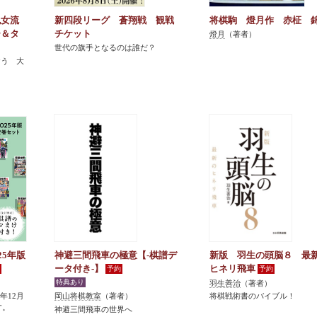
紀女流
新四段リーグ 蒼翔戦 観戦
将棋駒 燈月作 赤柾 
ー＆タ
チケット
燈月
（著者）
世代の旗手となるのは誰だ？
おう 大
25年版
神避三間飛車の極意【-棋譜デ
新版 羽生の頭脳８ 最
ータ付き-】
ヒネリ飛車
羽生善治
（著者）
5年12月
岡山将棋教室
（著者）
将棋戦術書のバイブル！
す。
神避三間飛車の世界へ