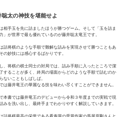
井聡太の神技を堪能せよ
は相手玉を先に詰ましたほうが勝つゲーム。そして「玉を詰ま
力」が世界で最も優れているのが藤井聡太竜王です。
は詰将棋のような手順で難解な詰みを実現させて勝つこともあ
その妙技には感心するばかりです。
し、将棋の棋士同士の対局では、詰み手順に入ったところで潔
了することが多く、終局の場面からどのような手順で詰むのか
らないこともしばしば。
では藤井竜王の華麗なる技を味わい尽くすことができません。
で本書では藤井竜王のデビューから令和３年度までの実戦で現
詰みを洗い出し、最終手までわかりやすく解説していきます。
は詰将棋最高の栄誉である看寿賞の受賞作家の馬屋原剛さんと