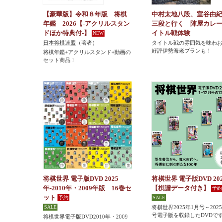
【豪華版】令和８年版 将棋
中村太地八段、室谷由
年鑑 2026【-アクリルスタン
三段と行く 陣屋カレ
ドほか特典付-】
イトル戦体験
日本将棋連盟
（著者）
タイトル戦の雰囲気を味わ
好評伊勢海老プランも！
将棋年鑑+アクリルスタンド+動画の
セット商品！
将棋世界 電子版DVD 2025
将棋世界 電子版DVD 20
年-2010年・2009年版 16巻セ
【棋譜データ付き】
ット
将棋世界2025年1月号～202
号電子版を収録したDVDで
将棋世界電子版DVD2010年・2009