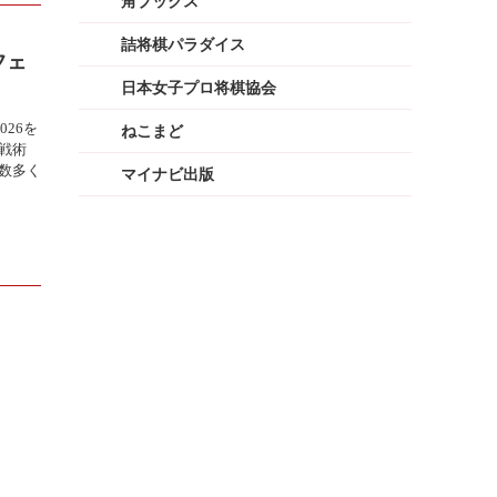
角ブックス
詰将棋パラダイス
フェ
日本女子プロ将棋協会
026を
ねこまど
戦術
数多く
マイナビ出版