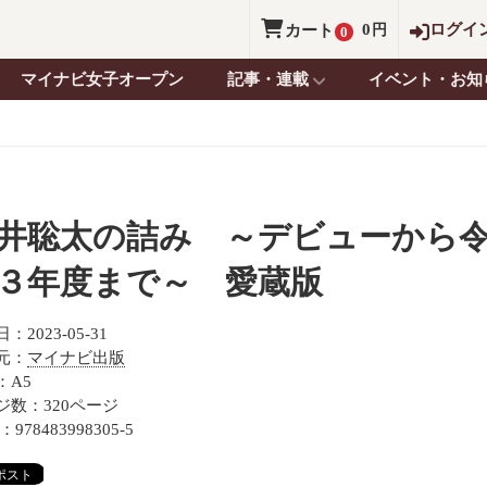
0
ログイ
カート
円
0
マイナビ女子オープン
記事・連載
イベント・お知
井聡太の詰み ～デビューから
３年度まで～ 愛蔵版
：2023-05-31
元：
マイナビ出版
：A5
ジ数：320ページ
：978483998305-5