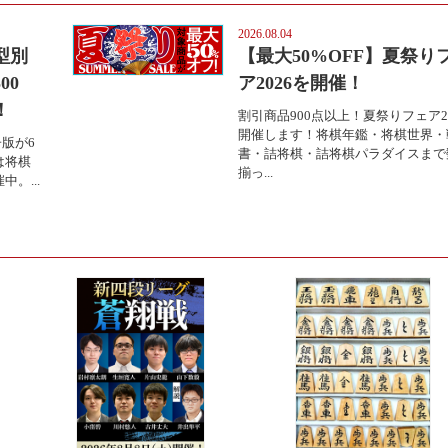
2026.08.04
型別
【最大50%OFF】夏祭り
00
ア2026を開催！
！
割引商品900点以上！夏祭りフェア2
開催します！将棋年鑑・将棋世界・
版が6
書・詰将棋・詰将棋パラダイスまで
は将棋
揃っ...
。...