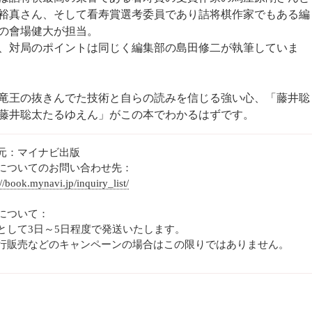
裕真さん、そして看寿賞選考委員であり詰将棋作家でもある編
の會場健大が担当。
、対局のポイントは同じく編集部の島田修二が執筆していま
竜王の抜きんでた技術と自らの読みを信じる強い心、「藤井聡
藤井聡太たるゆえん」がこの本でわかるはずです。
元：マイナビ出版
についてのお問い合わせ先：
://book.mynavi.jp/inquiry_list/
について：
として3日～5日程度で発送いたします。
行販売などのキャンペーンの場合はこの限りではありません。