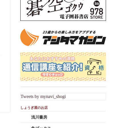
Tweets by mynavi_shogi
浅川書房