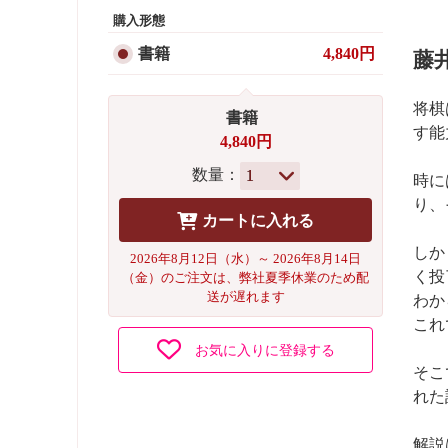
購入形態
書籍
4,840円
藤
将棋
書籍
す能
4,840円
数量：
時に
り、
しか
2026年8月12日（水）～ 2026年8月14日
く投
（金）のご注文は、弊社夏季休業のため配
送が遅れます
わか
これ
お気に入りに登録する
そこ
れた
解説