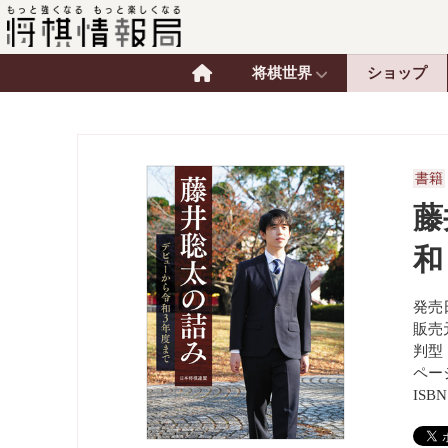
将棋世界
ショップ
書籍
藤
和
発売日
販売
判型
ペー
ISBN