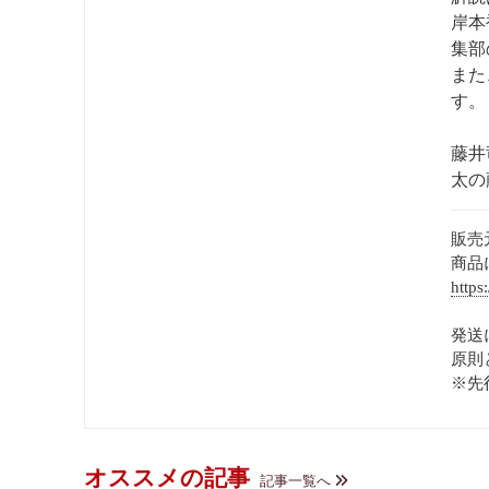
岸本
集部
また
す。
藤井
太の
販売
商品
https
発送
原則
※先
オススメの記事
記事一覧へ