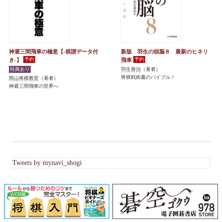
神避三間飛車の極意【-棋譜データ付
新版 羽生の頭脳８ 最新のヒネリ
き-】
飛車
羽生善治
（著者）
将棋戦術書のバイブル！
岡山将棋教室
（著者）
神避三間飛車の世界へ
Tweets by mynavi_shogi