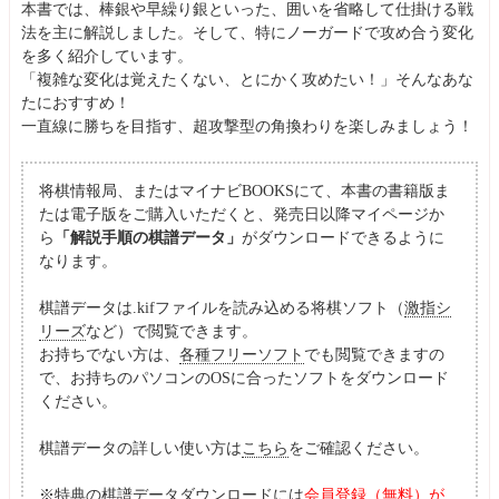
本書では、棒銀や早繰り銀といった、囲いを省略して仕掛ける戦
法を主に解説しました。そして、特にノーガードで攻め合う変化
を多く紹介しています。
「複雑な変化は覚えたくない、とにかく攻めたい！」そんなあな
たにおすすめ！
一直線に勝ちを目指す、超攻撃型の角換わりを楽しみましょう！
将棋情報局、またはマイナビBOOKSにて、本書の書籍版ま
たは電子版をご購入いただくと、発売日以降マイページか
ら
「解説手順の棋譜データ」
がダウンロードできるように
なります。
棋譜データは.kifファイルを読み込める将棋ソフト（
激指シ
リーズ
など）で閲覧できます。
お持ちでない方は、
各種フリーソフト
でも閲覧できますの
で、お持ちのパソコンのOSに合ったソフトをダウンロード
ください。
棋譜データの詳しい使い方は
こちら
をご確認ください。
※特典の棋譜データダウンロードには
会員登録（無料）が