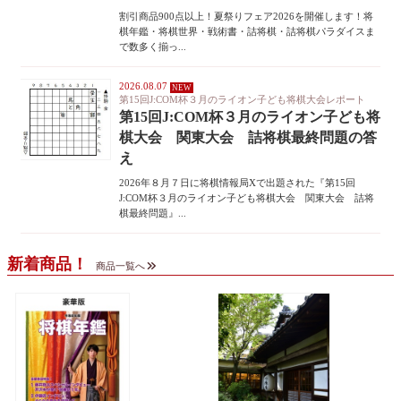
割引商品900点以上！夏祭りフェア2026を開催します！将
棋年鑑・将棋世界・戦術書・詰将棋・詰将棋パラダイスま
で数多く揃っ...
2026.08.07
第15回J:COM杯３月のライオン子ども将棋大会レポート
第15回J:COM杯３月のライオン子ども将
棋大会 関東大会 詰将棋最終問題の答
え
2026年８月７日に将棋情報局Xで出題された『第15回
J:COM杯３月のライオン子ども将棋大会 関東大会 詰将
棋最終問題』...
新着商品！
商品一覧へ