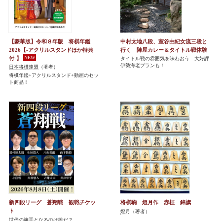
【豪華版】令和８年版 将棋年鑑
中村太地八段、室谷由紀女流三段と
2026【-アクリルスタンドほか特典
行く 陣屋カレー＆タイトル戦体験
付-】
タイトル戦の雰囲気を味わおう 大好評
伊勢海老プランも！
日本将棋連盟
（著者）
将棋年鑑+アクリルスタンド+動画のセッ
ト商品！
新四段リーグ 蒼翔戦 観戦チケッ
将棋駒 燈月作 赤柾 錦旗
ト
燈月
（著者）
世代の旗手となるのは誰だ？