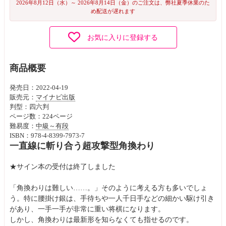
2026年8月12日（水）～ 2026年8月14日（金）のご注文は、弊社夏季休業のた
め配送が遅れます
お気に入りに登録する
商品概要
発売日：2022-04-19
販売元：
マイナビ出版
判型：四六判
ページ数：224ページ
難易度：
中級～有段
ISBN：978-4-8399-7973-7
一直線に斬り合う超攻撃型角換わり
★サイン本の受付は終了しました
「角換わりは難しい……。」そのように考える方も多いでしょ
う。特に腰掛け銀は、手待ちや一人千日手などの細かい駆け引き
があり、一手一手が非常に重い将棋になります。
しかし、角換わりは最新形を知らなくても指せるのです。