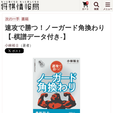
0
次の一手
書籍
速攻で勝つ！ノーガード角換わり
【-棋譜データ付き-】
小林裕士
（著者）