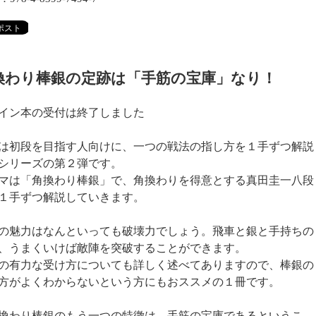
換わり棒銀の定跡は「手筋の宝庫」なり！
イン本の受付は終了しました
は初段を目指す人向けに、一つの戦法の指し方を１手ずつ解説
シリーズの第２弾です。
マは「角換わり棒銀」で、角換わりを得意とする真田圭一八段
１手ずつ解説していきます。
の魅力はなんといっても破壊力でしょう。飛車と銀と手持ちの
、うまくいけば敵陣を突破することができます。
の有力な受け方についても詳しく述べてありますので、棒銀の
方がよくわからないという方にもおススメの１冊です。
換わり棒銀のもう一つの特徴は、手筋の宝庫であるというこ