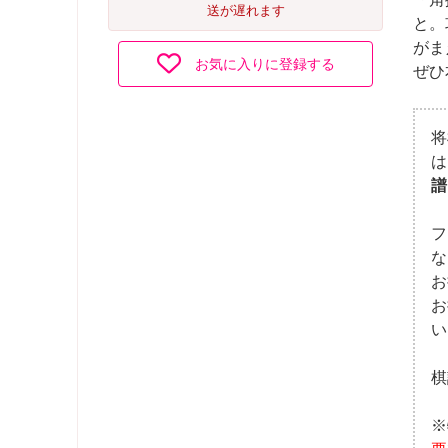
送が遅れます
と。
がま
お気に入りに登録する
ぜひ
将
は
譜
フ
な
お
お
い
棋
※