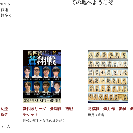
ての地へようこそ
026を
・戦術
で数多く
紀女流
新四段リーグ 蒼翔戦 観戦
将棋駒 燈月作 赤柾 
ー＆タ
チケット
燈月
（著者）
世代の旗手となるのは誰だ？
おう 大