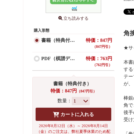
立ち読みする
購入形態
角
書籍（特典付き）
特価：847円
（847円引）
★サ
PDF（棋譜データ付き）
特価：763円
本書
（762円引）
する
テー
書籍（特典付き）
が、
特価：847円
（847円引）
棒銀
数量：
角で
後手
受け
2026年8月12日（水）～ 2026年8月14日
（金）のご注文は、弊社夏季休業のため配
「角