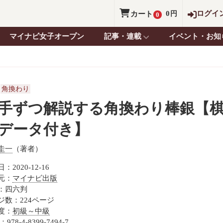
0
ログイ
カート
円
0
マイナビ女子オープン
記事・連載
イベント・お知
角換わり
手ずつ解説する角換わり棒銀【
データ付き】
圭一
（著者）
：2020-12-16
元：
マイナビ出版
：四六判
ジ数：224ページ
度：
初級～中級
：978-4-8399-7494-7