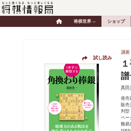
将棋世界
ショップ
講座
試し読み
１
譜
真田
発売日
販売
判型
ペー
難易
ISBN