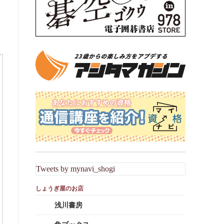
Tweets by mynavi_shogi
浅川書房