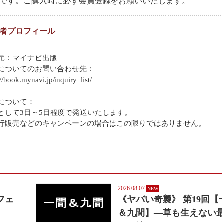
です。ご購入時に必ず会員登録をお願いいたします。
者プロフィール
元：マイナビ出版
についてのお問い合わせ先：
://book.mynavi.jp/inquiry_list/
について：
として3日～5日程度で発送いたします。
行販売などのキャンペーンの場合はこの限りではありません。
2026.08.07
フェ
《ヤバい奇襲》 第19回【
＆九間】―草も生えない