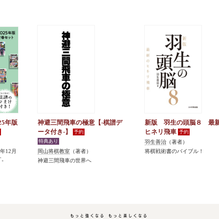
25年版
神避三間飛車の極意【-棋譜デ
新版 羽生の頭脳８ 最
ータ付き-】
ヒネリ飛車
羽生善治
（著者）
5年12月
岡山将棋教室
（著者）
将棋戦術書のバイブル！
す。
神避三間飛車の世界へ