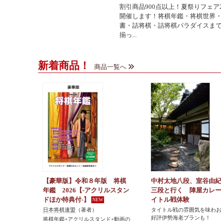
割引商品900点以上！夏祭りフェア2
開催します！将棋年鑑・将棋世界
書・詰将棋・詰将棋パラダイスま
揃っ...
新着商品！
商品一覧へ
【豪華版】令和８年版 将棋
中村太地八段、室谷由
年鑑 2026【-アクリルスタン
三段と行く 陣屋カレ
ドほか特典付-】
イトル戦体験
日本将棋連盟
（著者）
タイトル戦の雰囲気を味わ
好評伊勢海老プランも！
将棋年鑑+アクリルスタンド+動画の