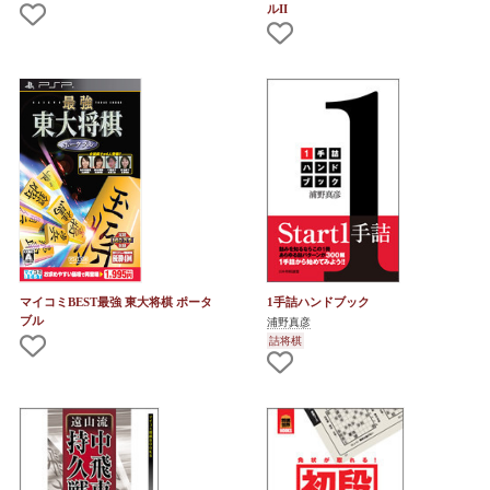
ルII
マイコミBEST最強 東大将棋 ポータ
1手詰ハンドブック
ブル
浦野真彦
詰将棋