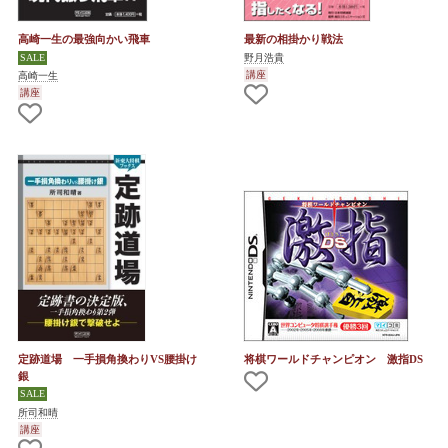
高崎一生の最強向かい飛車
最新の相掛かり戦法
野月浩貴
講座
高崎一生
講座
定跡道場 一手損角換わりVS腰掛け
将棋ワールドチャンピオン 激指DS
銀
所司和晴
講座