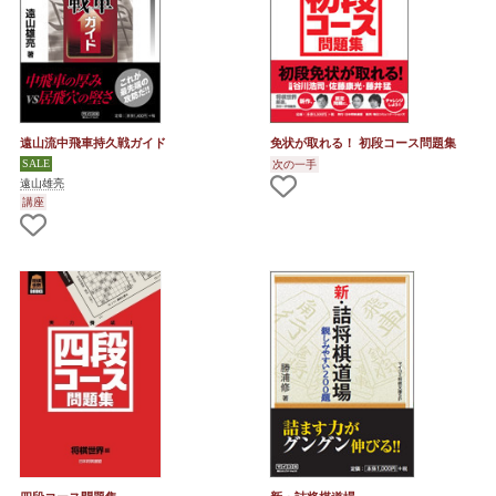
遠山流中飛車持久戦ガイド
免状が取れる！ 初段コース問題集
次の一手
遠山雄亮
講座