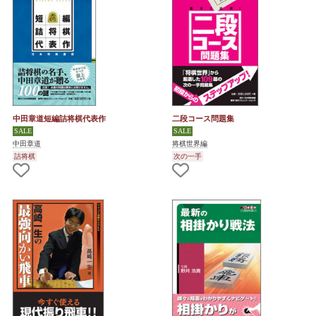
中田章道短編詰将棋代表作
二段コース問題集
中田章道
将棋世界編
詰将棋
次の一手