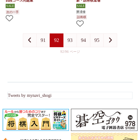
四段コース問題集
新・詰将棋道場
勝浦修
次の一手
詰将棋
91
92
93
94
95
92/96
Tweets by mynavi_shogi