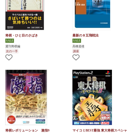
将棋・ひと目のさばき
最新の８五飛戦法
週刊将棋編
高橋道雄
次の一手
講座
将棋レボリューション 激指9
マイコミBEST最強 東大将棋スペシャ