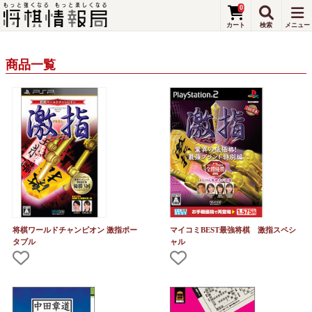
0
商品一覧
将棋ワールドチャンピオン 激指ポー
マイコミBEST最強将棋 激指スペシ
タブル
ャル