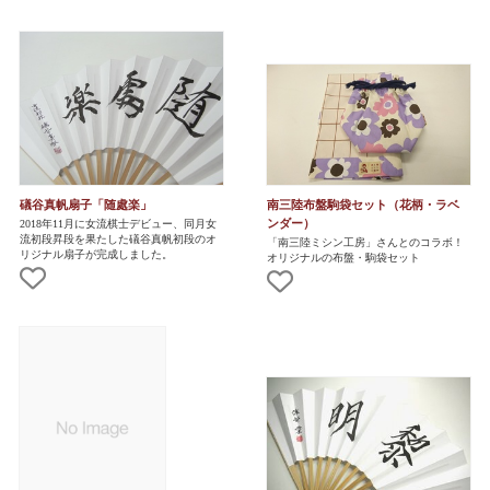
礒谷真帆扇子「随處楽」
南三陸布盤駒袋セット（花柄・ラベ
ンダー）
2018年11月に女流棋士デビュー、同月女
流初段昇段を果たした礒谷真帆初段のオ
「南三陸ミシン工房」さんとのコラボ！
リジナル扇子が完成しました。
オリジナルの布盤・駒袋セット