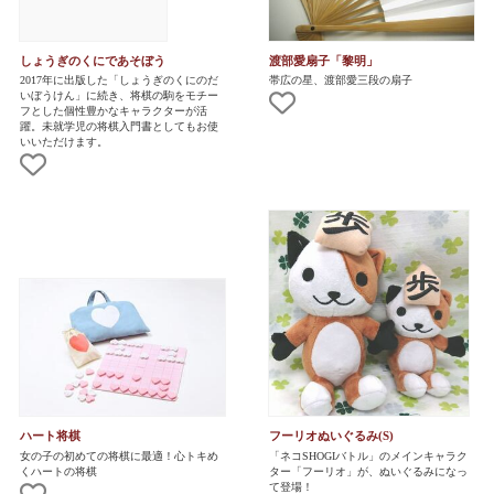
しょうぎのくにであそぼう
渡部愛扇子「黎明」
2017年に出版した「しょうぎのくにのだ
帯広の星、渡部愛三段の扇子
いぼうけん」に続き、将棋の駒をモチー
フとした個性豊かなキャラクターが活
躍。未就学児の将棋入門書としてもお使
いいただけます。
ハート将棋
フーリオぬいぐるみ(S)
女の子の初めての将棋に最適！心トキめ
「ネコSHOGIバトル」のメインキャラク
くハートの将棋
ター「フーリオ」が、ぬいぐるみになっ
て登場！