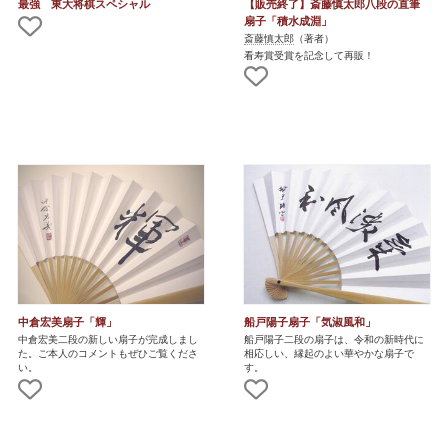
最強 東大将棋スペシャル
【販売終了】斎藤慎太郎八段の直筆
扇子「積水成淵」
斎藤慎太郎
（著者）
看寿賞受賞を記念して再販！
中倉宏美扇子「輝」
船戸陽子扇子「気淑風和」
中倉宏美二段の新しい扇子が完成しまし
船戸陽子二段の扇子は、令和の新時代に
た。ご本人のコメントもぜひご覧くださ
相応しい、縁起のよい華やかな扇子で
い。
す。