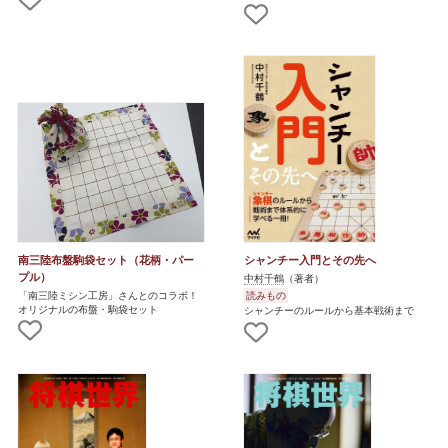
南三陸布盤駒袋セット（花柄・パー
シャンチー入門とその先へ
プル）
中村千鶴
（著者）
「南三陸ミシン工房」さんとのコラボ！
読みもの
オリジナルの布盤・駒袋セット
シャンチーのルールから基本戦術まで