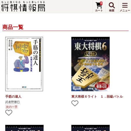
0
商品一覧
手筋の達人
東大将棋６ライト １．段級バトル
武者野勝巳
次の一手