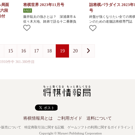
ル局面
将棋世界 2023年11月号
詰将棋パラダイス 2023年
亮六段
号
号付
藤井聡太の強さとは？ 深浦康市＆
終盤が強くなりたい全ての将
佐々木大地、師弟で語る十二番勝負
ンのための老舗詰将棋専門誌
15
16
17
18
19
20
1910件中 361-380件目
将棋情報局とは
ご利用ガイド
送料について
ン販売について
特定商取引法に関する記載
ゲームソフトの利用に関するガイドライン
｜
Copyright © Mynavi Publishing Corporation