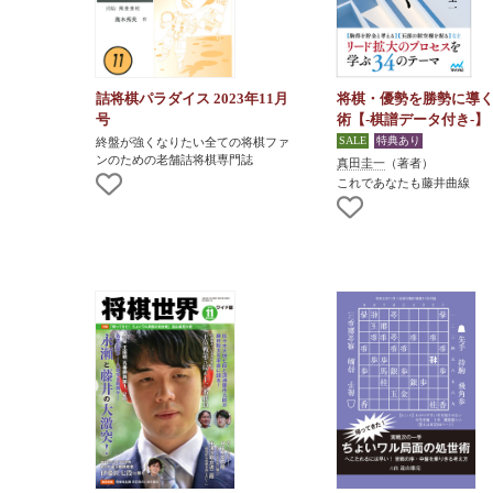
詰将棋パラダイス 2023年11月
将棋・優勢を勝勢に導
号
術【-棋譜データ付き-】
終盤が強くなりたい全ての将棋ファ
ンのための老舗詰将棋専門誌
真田圭一
（著者）
これであなたも藤井曲線