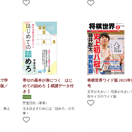
戦で学
寄せの基本が身につく はじ
将棋世界ワイド版 2023年
華版／
めての詰めろ【-棋譜データ付
号
き-】
文字が大きい！ 写真が大きい！
倍サイズのワイド版
甲斐日向
（著者）
方、教え
玉を詰ますためには「詰めろ」が大
事！