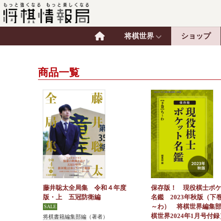
将棋世界
ショップ
商品一覧
藤井聡太全局集 令和４年度
保存版！ 現役棋士ポ
版・上 五冠防衛編
名鑑 2023年秋版（下
～わ） 将棋世界編集
棋世界2024年1月号付録
将棋書籍編集部編
（著者）