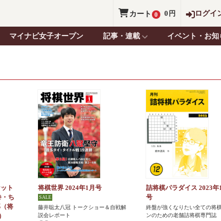
0
ログイ
カート
円
0
マイナビ女子オープン
記事・連載
イベント・お知
ケット
将棋世界 2024年1月号
詰将棋パラダイス 2023年
巻・ち
号
部（将
藤井聡太八冠 トークショー＆自戦解
終盤が強くなりたい全ての将
説会レポート
ンのための老舗詰将棋専門誌
）