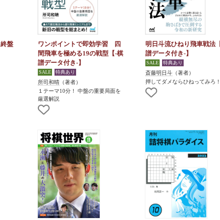
く終盤
ワンポイントで即効学習 四
明日斗流ひねり飛車戦法【
間飛車を極める19の戦型【-棋
譜データ付き-】
譜データ付き-】
斎藤明日斗
（著者）
押してダメならひねってみろ
所司和晴
（著者）
１テーマ10分！ 中盤の重要局面を
厳選解説