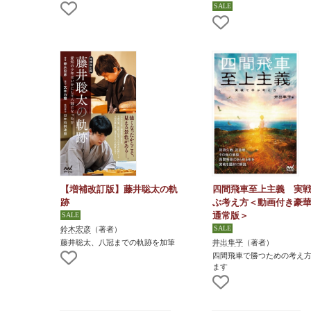
【増補改訂版】藤井聡太の軌
四間飛車至上主義 実
跡
ぶ考え方＜動画付き豪
通常版＞
鈴木宏彦
（著者）
藤井聡太、八冠までの軌跡を加筆
井出隼平
（著者）
四間飛車で勝つための考え
ます