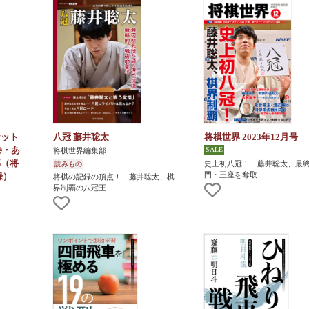
ケット
八冠 藤井聡太
将棋世界 2023年12月号
巻・あ
将棋世界編集部
部（将
史上初八冠！ 藤井聡太、最
読みもの
門・王座を奪取
録）
将棋の記録の頂点！ 藤井聡太、棋
界制覇の八冠王