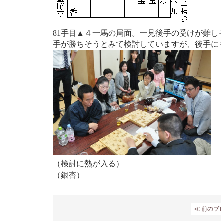
81手目▲４一馬の局面。一見後手の受けが難
手が勝ちそうとみて検討していますが、後手に
（検討に熱が入る）
（銀杏）
≪ 前のブ