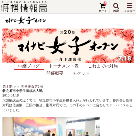
0
中継ブログ
トーナメント表
これまでの対局
開催概要
チケット
第８期
＞＞
五番勝負第2局
牧之原市小学生将棋名人戦
2015.04.18
大盤解説会の近くでは「牧之原市小学生将棋名人戦」が行われています。審判長と指導
対局は佐藤慎一五段の担当。指導対局では、その子のレベルに合わせてアドバイスをし
ていました。