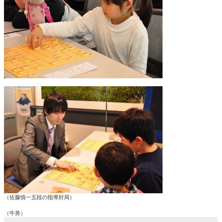
（佐藤慎一五段の指導対局）
（牛蒡）